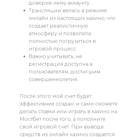
доверие нему аккаунту.
Трансляции велась в режиме
онлайн из настоящих казино, что
создает реалистичную
атмосферу и позволяла
полностью погрузиться в
игровой процесс.
Важно учитывать, не
регистрация доступна а
пользователям, достигшим
совершеннолетия.
После этого мой счет будет
эффективнее создан, и сами сможете
делать ставки или играть в казино на
Мостбет после того, а пополните
свой игровой счет. При выводе
средств из онлайн казино создается