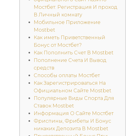
Мостбет: Регистрация И проход
В Личный комнату
Мобильное Приложение
Mostbet
Как иметь Приветственный
Бонус от Мостбет?
Как Пополнить Счет В Mostbet
Пополнение Счета И Вывод
средств
Способы оплаты Мостбет
Как Зарегистрироваться На
Официальном Сайте Mostbet
Популярные Виды Спорта Для
Ставок Mostbet
Информация О Сайте Мостбет
Фриспины, Фрибеты И Бонус
никаких Депозита В Mostbet