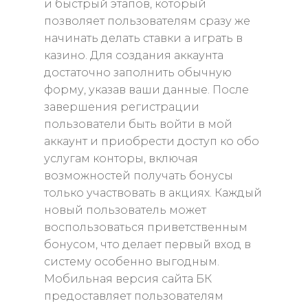
и быстрый этапов, который
позволяет пользователям сразу же
начинать делать ставки а играть в
казино. Для создания аккаунта
достаточно заполнить обычную
форму, указав ваши данные. После
завершения регистрации
пользователи быть войти в мой
аккаунт и приобрести доступ ко обо
услугам конторы, включая
возможностей получать бонусы
только участвовать в акциях. Каждый
новый пользователь может
воспользоваться приветственным
бонусом, что делает первый вход в
систему особенно выгодным.
Мобильная версия сайта БК
предоставляет пользователям