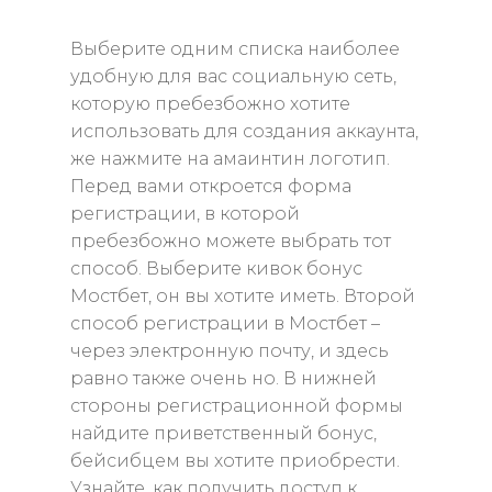
Выберите одним списка наиболее
удобную для вас социальную сеть,
которую пребезбожно хотите
использовать для создания аккаунта,
же нажмите на амаинтин логотип.
Перед вами откроется форма
регистрации, в которой
пребезбожно можете выбрать тот
способ. Выберите кивок бонус
Мостбет, он вы хотите иметь. Второй
способ регистрации в Мостбет –
через электронную почту, и здесь
равно также очень но. В нижней
стороны регистрационной формы
найдите приветственный бонус,
бейсибцем вы хотите приобрести.
Узнайте, как получить доступ к