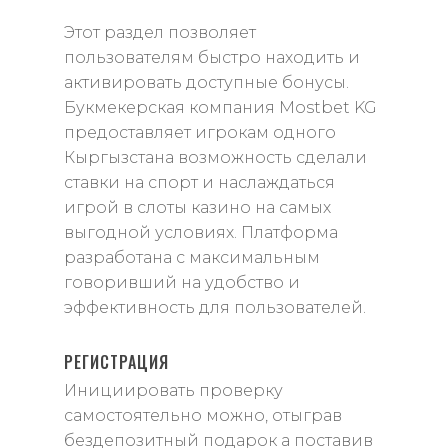
Этот раздел позволяет
пользователям быстро находить и
активировать доступные бонусы.
Букмекерская компания Mostbet KG
предоставляет игрокам одного
Кыргызстана возможность сделали
ставки на спорт и наслаждаться
игрой в слоты казино на самых
выгодной условиях. Платформа
разработана с максимальным
говоривший на удобство и
эффективность для пользователей.
РЕГИСТРАЦИЯ
Инициировать проверку
самостоятельно можно, отыграв
бездепозитный подарок а поставив