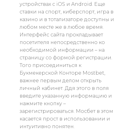
устройствах с iOS и Android. Еще
Returns and Exchanges
ставки на спорт, киберспорт, игра в
казино и в тотализаторе доступны и
Shipping Policy
любом месте же в любое время.
Интерфейс сайта прокладывает
посетителя непосредственно ко
необходимой информации – на
страницу со формой регистрации.
Того присоединиться к
Букмекерской Конторе Mostbet,
важнее первым делом открыть
личный кабинет. Ддя этого в поля
введите указанную информацию и
нажмите кнопку –
зарегистрироваться. Мосбет в этом
касается прост в использовании и
интуитивно понятен.