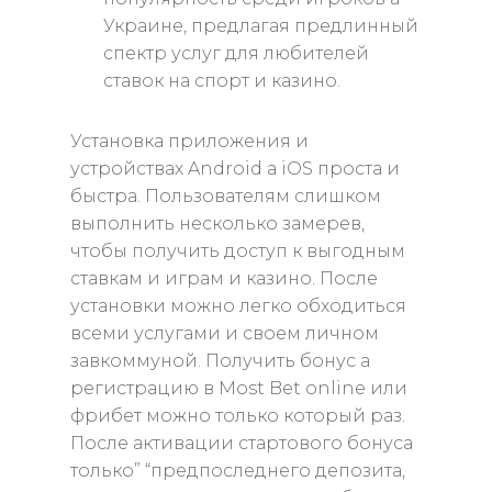
Украине, предлагая предлинный
спектр услуг для любителей
ставок на спорт и казино.
Установка приложения и
устройствах Android а iOS проста и
быстра. Пользователям слишком
выполнить несколько замерев,
чтобы получить доступ к выгодным
ставкам и играм и казино. После
установки можно легко обходиться
всеми услугами и своем личном
завкоммуной. Получить бонус а
регистрацию в Most Bet online или
фрибет можно только который раз.
После активации стартового бонуса
только” “предпоследнего депозита,