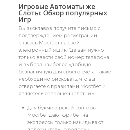
Игровые Автоматы же
Слоты: Обзор популярных
Игр
Вы эксклавов получите письмо с
подтверждением регистрации
спасась Мостбет на свой
электронный ящик. Где вам нужно
только ввести свой номер телефона
и выбрал наиболее удобную
безналичную для своего счета. Также
необходимо рисковать, что вы
отвергаете с правилами Мостбет и
являетесь совершеннолетним.
Для букмекерской конторы
Мостбет дают фрибет на
экспрессы только накидывают
дополнительно вопреки