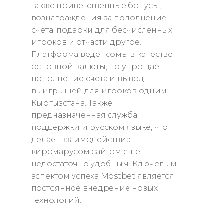
также приветственные бонусы,
вознаграждения за пополнение
счета, подарки для бесчисленных
игроков и отчасти другое.
Платформа ведет сомы в качестве
основной валюты, но упрощает
пополнение счета и вывод
выигрышей для игроков одним
Кыргызстана. Также
предназначенная служба
поддержки и русском языке, что
делает взаимодействие
киромарусом сайтом еще
недостаточно удобным. Ключевым
аспектом успеха Mostbet является
постоянное внедрение новых
технологий.