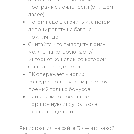
программе лояльности (опишем
далее).
Потом надо включить и, а потом
депонировать на баланс
приличные.
Считайте, что выводить призы
можно на которую карту/
интернет кошелек, со которой
был сделана депозит.
БК опережает многих
конкурентов ноунсом размеру
премий только бонусов.
Лайв-казино предлагает
порядочную игру только в
реальные деньги.
Регистрация на сайте БК — это какой