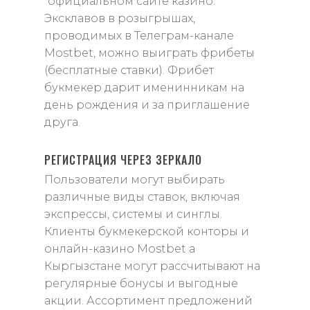
“официальном сайте казино.
Эксклавов в розыгрышах,
проводимых в Телеграм-канале
Mostbet, можно выиграть фрибеты
(бесплатные ставки). Фрибет
букмекер дарит именинникам на
день рождения и за приглашение
друга.
РЕГИСТРАЦИЯ ЧЕРЕЗ ЗЕРКАЛО
Пользователи могут выбирать
различные виды ставок, включая
экспрессы, системы и синглы.
Клиенты букмекерской конторы и
онлайн-казино Mostbet а
Кыргызстане могут рассчитывают на
регулярные бонусы и выгодные
акции. Ассортимент предложений