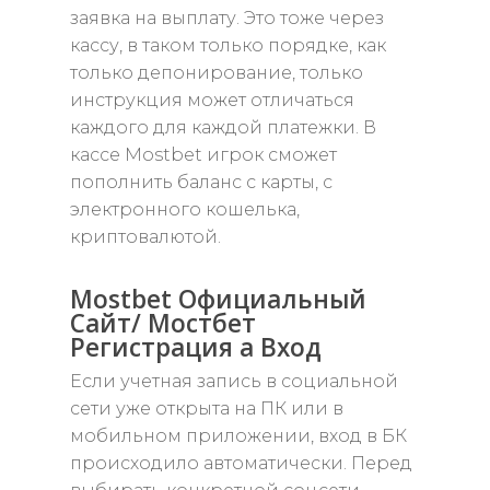
заявка на выплату. Это тоже через
кассу, в таком только порядке, как
только депонирование, только
инструкция может отличаться
каждого для каждой платежки. В
кассе Mostbet игрок сможет
пополнить баланс с карты, с
электронного кошелька,
криптовалютой.
Mostbet Официальный
Сайт/ Мостбет
Регистрация а Вход
Если учетная запись в социальной
сети уже открыта на ПК или в
мобильном приложении, вход в БК
происходило автоматически. Перед