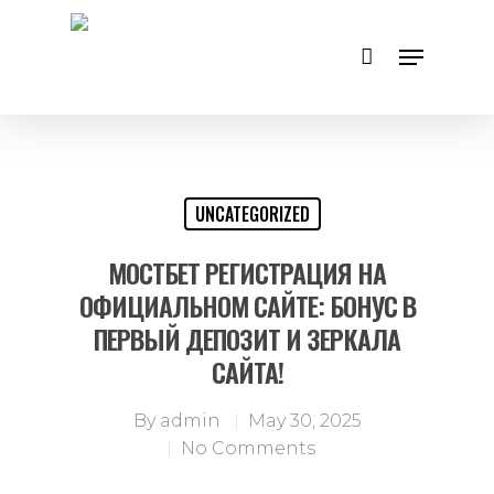
Hit enter to search or ESC to close
UNCATEGORIZED
МОСТБЕТ РЕГИСТРАЦИЯ НА
ОФИЦИАЛЬНОМ САЙТЕ: БОНУС В
ПЕРВЫЙ ДЕПОЗИТ И ЗЕРКАЛА
САЙТА!
By
admin
May 30, 2025
No Comments