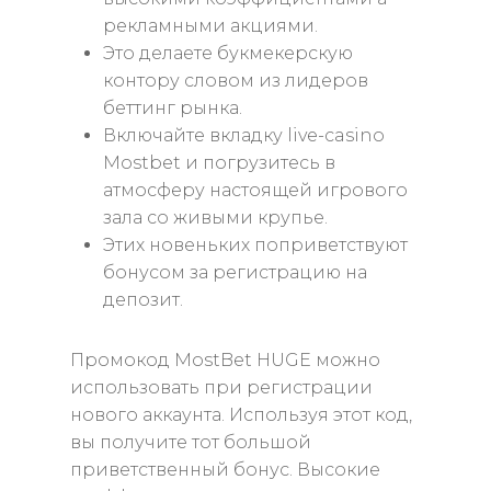
рекламными акциями.
Это делаете букмекерскую
контору словом из лидеров
беттинг рынка.
Включайте вкладку live-casino
Mostbet и погрузитесь в
атмосферу настоящей игрового
зала со живыми крупье.
Этих новеньких поприветствуют
бонусом за регистрацию на
депозит.
Промокод MostBet HUGE можно
использовать при регистрации
нового аккаунта. Используя этот код,
вы получите тот большой
приветственный бонус. Высокие