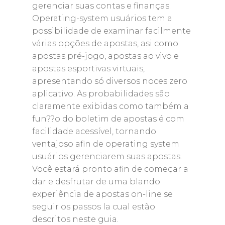
Returns and Exchanges
gerenciar suas contas e finanças.
Operating-system usuários tem a
Shipping Policy
possibilidade de examinar facilmente
várias opções de apostas, asi como
apostas pré-jogo, apostas ao vivo e
apostas esportivas virtuais,
apresentando só diversos noces zero
aplicativo. As probabilidades são
claramente exibidas como também a
fun??o do boletim de apostas é com
facilidade acessível, tornando
ventajoso afin de operating system
usuários gerenciarem suas apostas.
Você estará pronto afin de começar a
dar e desfrutar de uma blando
experiência de apostas on-line se
seguir os passos la cual estão
descritos neste guia.