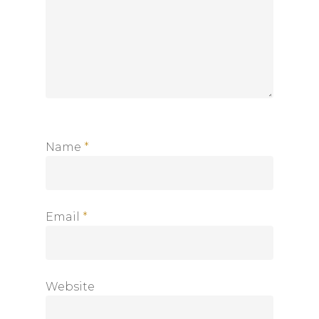
Name
*
Email
*
Website