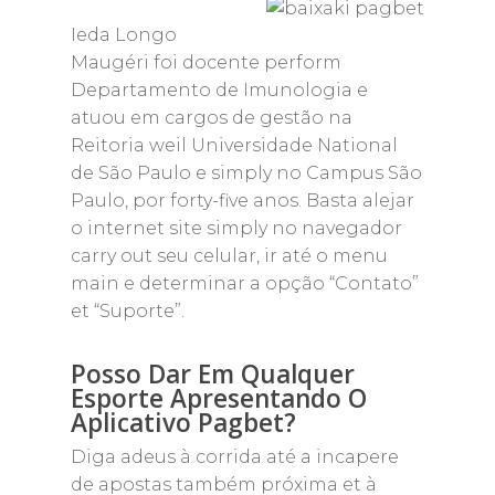
Ieda Longo
Maugéri foi docente perform
Departamento de Imunologia e
atuou em cargos de gestão na
Reitoria weil Universidade National
de São Paulo e simply no Campus São
Paulo, por forty-five anos. Basta alejar
o internet site simply no navegador
carry out seu celular, ir até o menu
main e determinar a opção “Contato”
et “Suporte”.
Posso Dar Em Qualquer
Esporte Apresentando O
Aplicativo Pagbet?
Diga adeus à corrida até a incapere
de apostas também próxima et à