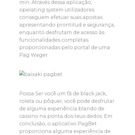
min. Através dessa aplicação,
operating system utilizadores
conseguem efetuar suas apostas
apresentando prontitud e segurança,
enquanto desfrutam de acesso às
funcionalidades completas
proporcionadas pelo portal de uma
Pag Wager.
Possa Ser você um fã de black jack,
roleta ou pôquer, você pode desfrutar
de alguma experiência blando de
cassino na ponta dos teus dedos. Em
conclusão, o aplicativo PagBet
proporciona alguma experiência de