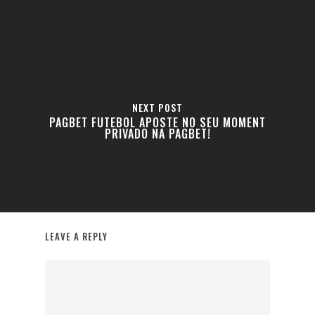
NEXT POST
PAGBET FUTEBOL APOSTE NO SEU MOMENT
PRIVADO NA PAGBET!
LEAVE A REPLY