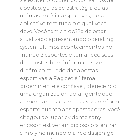
Ze estiver procurando conselhos de
apostas, guias de estratégia ou as
últimas notícias esportivas, nosso
aplicativo tem tudo o o qual você
deve. Você tem an op??o de estar
atualizado apresentando operating
system últimos acontecimentos no
mundo 2 esportes e tomar decisões
de apostas bem informadas. Zero
dinâmico mundo das apostas
esportivas, a Pagbet é 1 fama
proeminente e confiável, oferecendo
uma organizacion abrangente que
atende tanto aos entusiastas perform
esporte quanto aos apostadores. Você
chegou ao lugar evidente sony
ericsson estiver ambicioso pra entrar
simply no mundo blando dasjenige