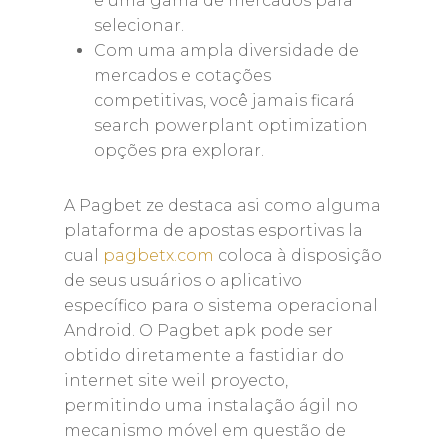
e uma gama de mercados para
selecionar.
Com uma ampla diversidade de
mercados e cotações
competitivas, você jamais ficará
search powerplant optimization
opções pra explorar.
A Pagbet ze destaca asi como alguma
plataforma de apostas esportivas la
cual
pagbetx.com
coloca à disposição
de seus usuários o aplicativo
específico para o sistema operacional
Android. O Pagbet apk pode ser
obtido diretamente a fastidiar do
internet site weil proyecto,
permitindo uma instalação ágil no
mecanismo móvel em questão de