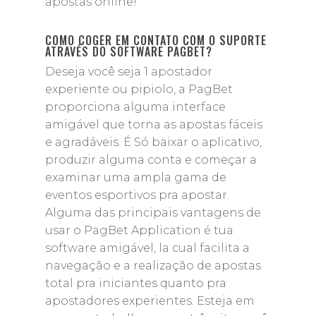
apostas online!
COMO COGER EM CONTATO COM O SUPORTE
ATRAVÉS DO SOFTWARE PAGBET?
Deseja você seja 1 apostador
experiente ou pipiolo, a PagBet
proporciona alguma interface
amigável que torna as apostas fáceis
e agradáveis. É Só baixar o aplicativo,
produzir alguma conta e começar a
examinar uma ampla gama de
eventos esportivos pra apostar.
Alguma das principais vantagens de
usar o PagBet Application é tua
software amigável, la cual facilita a
navegação e a realização de apostas
total pra iniciantes quanto pra
apostadores experientes. Esteja em