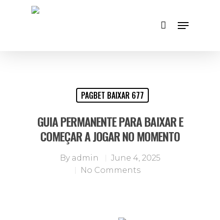
Hit enter to search or ESC to close
PAGBET BAIXAR 677
GUIA PERMANENTE PARA BAIXAR E
COMEÇAR A JOGAR NO MOMENTO
By
admin
June 4, 2025
No Comments