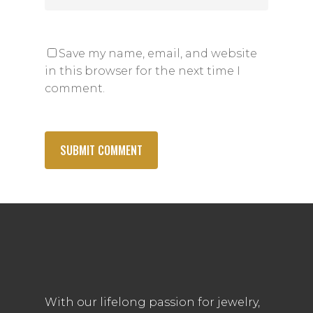
Save my name, email, and website
in this browser for the next time I
comment.
With our lifelong passion for jewelry,