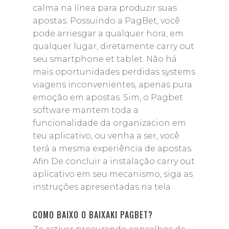
calma na línea para produzir suas
apostas. Possuindo a PagBet, você
pode arriesgar a qualquer hora, em
qualquer lugar, diretamente carry out
seu smartphone et tablet. Não há
mais oportunidades perdidas systems
viagens inconvenientes, apenas pura
emoção em apostas. Sim, o Pagbet
software mantem toda a
funcionalidade da organizacion em
teu aplicativo, ou venha a ser, você
terá a mesma experiência de apostas.
Afin De concluir a instalação carry out
aplicativo em seu mecanismo, siga as
instruções apresentadas na tela.
COMO BAIXO O BAIXAKI PAGBET?