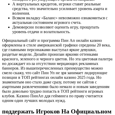
А виртуальных кредитов, игроки ставят реальные
средства, что значительно усиливает уровень азарта и
волнения.
Всяком вкладку «Баланс» невозможно ознакомиться с
актуальная состоянием игрового счета.
Демоверсии позволяют оценить игру, прощупать
уровень отдачи и волатильность.
Официальный сайт и программа Пин Ап онлайн казино
оформлены в стиле американской графики середины 20 века,
где главными персонажами выступал яркие девушки,
раздетые модели. Дизайн пронизан яркими оттенками
красного, зеленого и черного цветов. Но эта цветовая палитра
но досаждает из-за отсутствии мерцающих рекламных
баннеров. Из вышеперечисленных преимущество можно
смело скажу, что сайт Пин Уп не зря занимает лидирующие
позиции в ТОП рейтингах онлайн казино 2025 года. Но
знаменитым оно стало даже сразу, потому не сайтов с
азартными развлечениями было немало и новым заведениям
было довольно трудно попасть в ТОП рейтинги игровых
клубов. Казино ПинАп ддя гейминга по праву считается
одним один лучших молодых нужд.
поддержать Игроков На Официальном