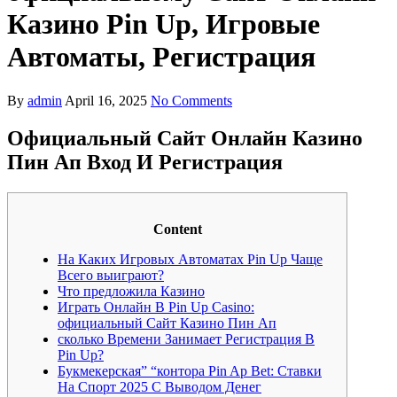
Казино Pin Up, Игровые
Автоматы, Регистрация
By
admin
April 16, 2025
No Comments
Официальный Сайт Онлайн Казино
Пин Ап Вход И Регистрация
Content
На Каких Игровых Автоматах Pin Up Чаще
Всего выиграют?
Что предложила Казино
Играть Онлайн В Pin Up Casino:
официальный Сайт Казино Пин Ап
сколько Времени Занимает Регистрация В
Pin Up?
Букмекерская” “контора Pin Ap Bet: Ставки
На Спорт 2025 С Выводом Денег