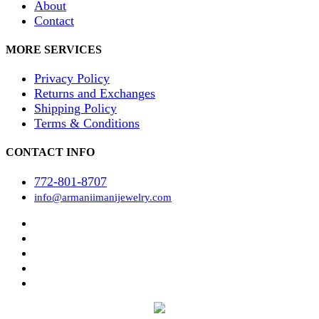
About
Contact
MORE SERVICES
Privacy Policy
Returns and Exchanges
Shipping Policy
Terms & Conditions
CONTACT INFO
772-801-8707
info@armaniimanijewelry.com