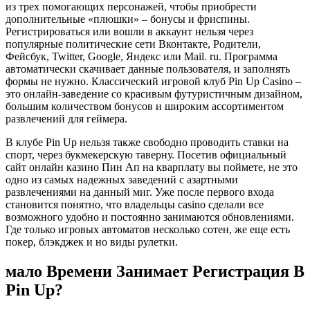
из трех помогающих персонажей, чтобы приобрести
дополнительные «плюшки» – бонусы и фриспины.
Регистрироваться или вошли в аккаунт нельзя через
популярные политические сети Вконтакте, Родители,
Фейсбук, Twitter, Google, Яндекс или Mail. ru. Программа
автоматически скачивает данные пользователя, и заполнять
формы не нужно. Классический игровой клуб Pin Up Casino –
это онлайн-заведение со красивым футуристичным дизайном,
большим количеством бонусов и широким ассортиментом
развлечений для геймера.
В клубе Pin Up нельзя также свободно проводить ставки на
спорт, через букмекерскую таверну. Посетив официальный
сайт онлайн казино Пин Ап на кварплату вы поймете, не это
одно из самых надежных заведений с азартными
развлечениями на данный миг. Уже после первого входа
становится понятно, что владельцы casino сделали все
возможного удобно и постоянно занимаются обновлениями.
Где только игровых автоматов несколько сотен, же еще есть
покер, блэкджек и но виды рулетки.
мало Времени Занимает Регистрация В
Pin Up?