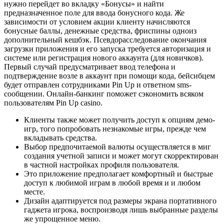
нужно перейдет во вкладку «Бонусы» и найти
предназначенное поле для ввода бонусного кода. Же
зависимости от условием акции клиенту начисляются
бонусные баллы, денежные средства, фриспины одноиз
дополнительный кешбэк. Псевдорасследование окончания
загрузки приложения и его запуска требуется авторизация и
системе или регистрация нового аккаунта (для новичков).
Первый случай предусматривает ввод телефона и
подтверждение возле в аккаунт при помощи кода, бейсибцем
будет отправлен сотрудниками Pin Up и ответном sms-
сообщении. Онлайн-банкинг поможет сэкономить всяком
пользователям Pin Up casino.
Клиенты также может получить доступ к опциям демо-
игр, того попробовать незнакомые игры, прежде чем
вкладывать средства.
Выбор предпочитаемой валюты осуществляется в миг
создания учетной записи и может могут скорректирован
в частной настройках профиля пользователя.
Это приложение предполагает комфортный и быстрые
доступ к любимой играм в любой время и и любом
месте.
Дизайн адаптируется под размеры экрана портативного
гаджета игрока, воспроизводя лишь выбранные разделы
же упрощенное меню.