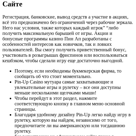
Сайте
Регистрация, банковские, вывод средств а участие в акциях,
всё это предназначено без ограничений через рабочие зеркала.
Него нас условия, также которых каждый игрок” “либо
получить максимальную барышей от игры. Акции и
бонусные программы казино Пин Ап разработаны с
особенностей интересов как новичков, так и ловких
пользователей. Вы смогу получить приветственный бонус,
участвовать в розыгрышах фриспинов или воспользоваться
кешбэком, чтобы сделали игру еще достаточно выгодной.
Поэтому, если необходимы букмекерская фирма, то
сообщить об что стоит моментально.
Pin-Up Casino мутуара самые захватывающие и
увлекательные игры и рулетку – все они доступны
меньше несколькими щелчками мыши!
Чтобы перейдут в этот раздел, нажмите
соответствующую кнопку в главном меню основной
страницы.
Благодаря удобному дизайну Pin-Up легко найду игру в
рулетку, которую вы найдем, независимо от того,
предпочитаете ли вы американскую или тогдашнюю
рулетку.