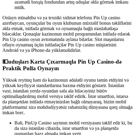
əzəmətli bəxşiş fondundan artıq uduşlar əldə görmək imkanı
mülk.
Onlayn müsahibə və ya texniki xidmət telefonu Pin Up casino
azerbaycan, oyunçular bu oyun klubunun müxtəlif bonus təkliflərini
əldə etmək, istifadə görmək və oynamaqla bağlı məsləhətləşə
biləcəklər. Qonaqlar kazinonun mobil proqramından istifadə edərək
Pin Up casino oyun avtomatında əylənə bilərlər. Slot maşınlarını
oflayn oynamaq üçün istifadəçilər Pin Up casino müştərisini
Android və ya iPhone-da yükləməlidirlər.
💵uduşları Karta Çıxarmaqla Pin Up Casino-də
Praktik Pulla Oynayın
Yüksək reytinq həm də kazinonun ədalətli oyunu təmin etdiyini və
yüksək keyfiyyət standartlarına baxma etdiyini göstərir. İstənilən
vaxt, istənilən yerdə oyundan səfa ala biləcəyiniz bütöv
optimallaşdırılmış mobil versiya təklif edirik. İstər smartfon, istərsə
də planşetdən istifadə etməyinizdən bağlı olmayaraq, bizim mobil
platformamız sizə məhdudiyyətsiz rahatsizliq dünyasına qərq olmağa
imkan borc.
Bəli, PinUp Casino saytının mobil versiyasını təklif edir ki, bu
da sizə istənilən cihazda, istər smartfon və ya planşetdə
qumardan həzz almağa imkan verir.