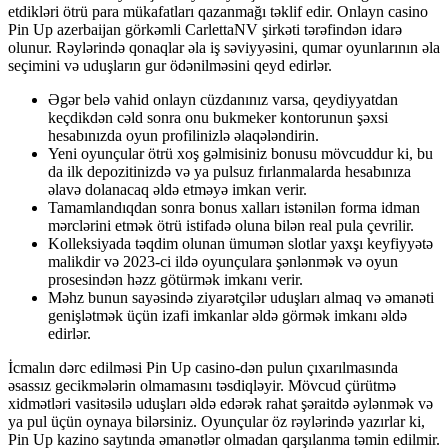
etdikləri ötrü para mükafatları qazanmağı təklif edir. Onlayn casino
Pin Up azerbaijan görkəmli CarlettaNV şirkəti tərəfindən idarə
olunur. Rəylərində qonaqlar əla iş səviyyəsini, qumar oyunlarının əla
seçimini və uduşların gur ödənilməsini qeyd edirlər.
Əgər belə vahid onlayn cüzdanınız varsa, qeydiyyatdan
keçdikdən cəld sonra onu bukmeker kontorunun şəxsi
hesabınızda oyun profilinizlə əlaqələndirin.
Yeni oyunçular ötrü xoş gəlmisiniz bonusu mövcuddur ki, bu
da ilk depozitinizdə və ya pulsuz fırlanmalarda hesabınıza
əlavə dolanacaq əldə etməyə imkan verir.
Tamamlandıqdan sonra bonus xalları istənilən forma idman
mərclərini etmək ötrü istifadə oluna bilən real pula çevrilir.
Kolleksiyada təqdim olunan ümumən slotlar yaxşı keyfiyyətə
malikdir və 2023-ci ildə oyunçulara şənlənmək və oyun
prosesindən həzz götürmək imkanı verir.
Məhz bunun sayəsində ziyarətçilər uduşları almaq və əmanəti
genişlətmək üçün izafi imkanlar əldə görmək imkanı əldə
edirlər.
İcmalın dərc edilməsi Pin Up casino-dən pulun çıxarılmasında
əsassız gecikmələrin olmamasını təsdiqləyir. Mövcud çürütmə
xidmətləri vasitəsilə uduşları əldə edərək rahat şəraitdə əylənmək və
ya pul üçün oynaya bilərsiniz. Oyunçular öz rəylərində yazırlar ki,
Pin Up kazino saytında əmanətlər olmadan qarşılanma təmin edilmir.