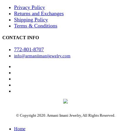
Privacy Policy
Returns and Exchanges
Shipping Policy
Terms & Conditions
CONTACT INFO
772-801-8707
info@armaniimanijewelry.com
© Copyright 2020. Armani Imani Jewelry, All Rights Reserved.
Home