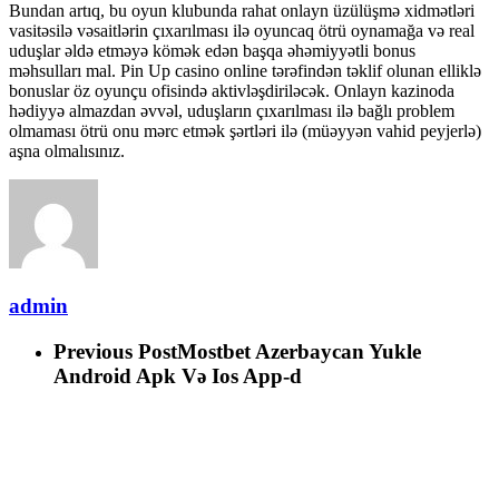
Bundan artıq, bu oyun klubunda rahat onlayn üzülüşmə xidmətləri
vasitəsilə vəsaitlərin çıxarılması ilə oyuncaq ötrü oynamağa və real
uduşlar əldə etməyə kömək edən başqa əhəmiyyətli bonus
məhsulları mal. Pin Up casino online tərəfindən təklif olunan elliklə
bonuslar öz oyunçu ofisində aktivləşdiriləcək. Onlayn kazinoda
hədiyyə almazdan əvvəl, uduşların çıxarılması ilə bağlı problem
olmaması ötrü onu mərc etmək şərtləri ilə (müəyyən vahid peyjerlə)
aşna olmalısınız.
admin
Previous Post
Mostbet Azerbaycan Yukle
Android Apk Və Ios App-d