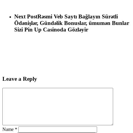
Next Post
Rəsmi Veb Saytı Bağlayın️ Sürətli
Ödənişlər, Gündəlik Bonuslar, ümumən Bunlar
Sizi Pin Up Casinoda Gözləyir
Leave a Reply
Name
*