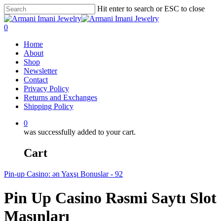
Hit enter to search or ESC to close
0
Home
About
Shop
Newsletter
Contact
Privacy Policy
Returns and Exchanges
Shipping Policy
0
was successfully added to your cart.
Cart
Pin-up Casino: ən Yaxşı Bonuslar - 92
Pin Up Casino Rəsmi Saytı Slot
Maşınları