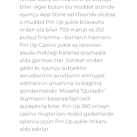
bilər. Əgər bütün bu müddət ərzində
oyunçu App Store səhifəsində olubsa,
o müddət Pin Up yukle bilavasitə
ordan ola bilər. 700 manat və 250
pulsuz fırlanma – bunların hamısını
Pin Up Casino yukle və istənilən
asudə məbləği balansa qoymaqla
əldə görmək olar. Söhbət ondan
gedir ki, oyunçu subyektiv
sənədlərinin surətlərini əmniyyət
xidmətinin ünvanına ilə bağlılıq
göndərməlidir. Müvafiq “Quraşdır”
düyməsini basaraq fayl cəld
quraşdırıla bilər. Pin-Up 360 onlayn
casino müştəriləri mobil gadjetlərdə
əyləncə üçün Pin Up yukle imkanı
əldə edirlər.