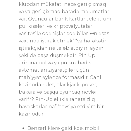
klubdan mükafatı necə geri çixmaq
və ya geri çixmaq barədə məlumatlar
var. Oyunçular bank kartları, elektrum
pul kisələri və kriptovalyutalar
vasitəsilə ödənişlər edə bilər. Ən əsası,
vaxtında iştirak etmək” “və hərəkətin
iştirakçıdan nə tələb etdiyini aydın
şəkildə başa düşməkdir. Pin Up
arizona pul və ya pulsuz hədis
avtomatları ziyarətçilər üçün
mahiyyət əyləncə formasıdır. Canlı
kazinoda rulet, blackjack, poker,
bakara və başqa oyuncaq növləri
varifr? Pin-Up elliklə rahatsizliq
həvəskarlarına” “tövsiyə etdiyim bir
kazinodur.
Bənzərliklərə gəldikdə, mobil