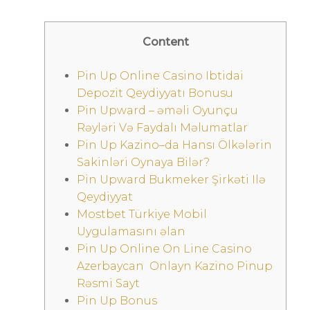
Content
Pin Up Online Casino Ibtidai
Depozit Qeydiyyatı Bonusu
Pin Upward – əməli Oyunçu
Rəyləri Və Faydalı Məlumatlar
Pin Up Kazino–da Hansı Ölkələrin
Sakinləri Oynaya Bilər?
Pin Upward Bukmeker Şirkəti Ilə
Qeydiyyat
Mostbet Türkiye Mobil
Uygulamasını əlan
Pin Up Online On Line Casino
Azerbaycan ️ Onlayn Kazino Pinup
Rəsmi Sayt
Pin Up Bonus