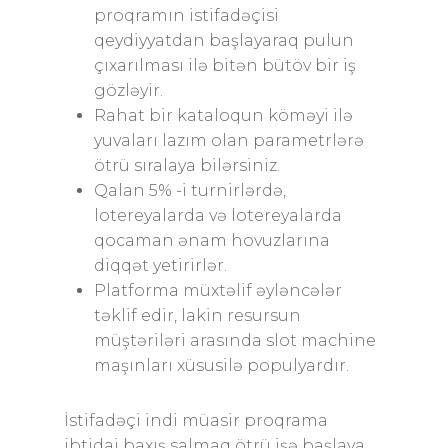
proqramın istifadəçisi
qeydiyyatdan başlayaraq pulun
çıxarılması ilə bitən bütöv bir iş
gözləyir.
Rahat bir kataloqun köməyi ilə
yuvaları lazım olan parametrlərə
ötrü sıralaya bilərsiniz.
Qalan 5% -i turnirlərdə,
lotereyalarda və lotereyalarda
qocaman ənam hovuzlarına
diqqət yetirirlər.
Platforma müxtəlif əyləncələr
təklif edir, lakin resursun
müştəriləri arasında slot machine
maşınları xüsusilə populyardır.
İstifadəçi indi müasir proqrama
ibtidai baxış salmaq ötrü işə başlaya