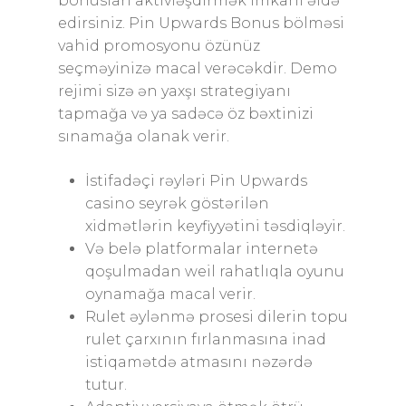
bonusları aktivləşdirmək imkanı əldə
Shop
edirsiniz. Pin Upwards Bonus bölməsi
Newsletter
vahid promosyonu özünüz
seçməyinizə macal verəcəkdir. Demo
Contact
rejimi sizə ən yaxşı strategiyanı
Privacy Policy
tapmağa və ya sadəcə öz bəxtinizi
sınamağa olanak verir.
Returns and Exchanges
Shipping Policy
İstifadəçi rəyləri Pin Upwards
casino seyrək göstərilən
xidmətlərin keyfiyyətini təsdiqləyir.
Və belə platformalar internetə
qoşulmadan weil rahatlıqla oyunu
oynamağa macal verir.
Rulet əylənmə prosesi dilerin topu
rulet çarxının fırlanmasına inad
istiqamətdə atmasını nəzərdə
tutur.