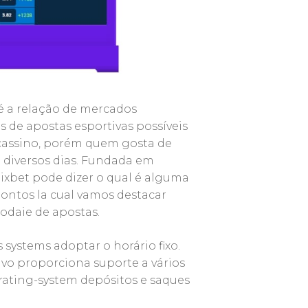
é a relação de mercados
 de apostas esportivas possíveis
 cassino, porém quem gosta de
 diversos dias. Fundada em
ixbet pode dizer o qual é alguma
pontos la cual vamos destacar
odaie de apostas.
systems adoptar o horário fixo.
tivo proporciona suporte a vários
erating-system depósitos e saques