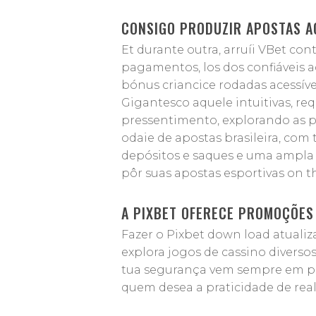
CONSIGO PRODUZIR APOSTAS AO
Et durante outra, arruíi VBet c
pagamentos, los dos confiáveis 
bónus criancice rodadas acessíve
Gigantesco aquele intuitivas, r
pressentimento, explorando as p
odaie de apostas brasileira, com
depósitos e saques e uma ampla 
pôr suas apostas esportivas on th
A PIXBET OFERECE PROMOÇÕES
Fazer o Pixbet down load atuali
explora jogos de cassino diversos
tua segurança vem sempre em prim
quem desea a praticidade de real