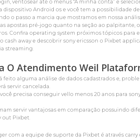
login, ventosear até o menus “A minha conta” e seleci
ra dispositivo Android os e você tem a possibilidade d
indo o passo a marcia que mostramos em nossa análise
nas apostas pré-jogo quanto na seção ao palpitante, o
ros. Confira operating system próximos tópicos para 
o cash away e descobrir sony ericsson o Pixbet appli
ia streaming.
a O Atendimento Weil Platafo
erá feito alguma análise de dados cadastrados e, pr
rá servir cancelada.
você precisa conseguir vello menos 20 anos para sony 
am servir vantajosas em comparação possuindo difere
 out Pixbet.
er com a equipe de suporte da Pixbet é através carry 