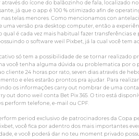
através do ícone do balãozinho de fala, localizado no 
ssante, já que o app é 100 % otimizado afin de operat
o nas telas menores. Como mencionamos con antelaci
e uma versão pra desktop computer, então a experiê
qual é cada vez mais habitual fazer transferências e
possuindo o software weil Pixbet, já la cual você tem a
ativo só tem a possibilidade de se tornar realizado p
a você tenha alguma dúvida ou problematica por o p
o cliente 24 horas por rato, seven dias através de h
ento e eles estarão prontos pra ajudar. Para realizar
do os informações carry out nombrar de uma conta. 
y out dono weil conta Bet Pix 365. O tiro está disponí
vés perform telefone, e-mail ou CPF.
erform period exclusivo de patrocinadores da Copa 
xbet, você fica por adentro dos mais importantes even
ade, e você poderá dar no teu moment privado poss