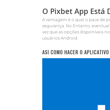
O Pixbet App Está D
A vantagem é o qual o pace de p
segurança. No Entanto, eventua
vez que as opções disponíveis nos
usuários Android.
ASI COMO HACER O APLICATIVO