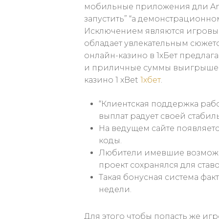
мобильные приложения дли And
запустить” “а демонстрационно
Исключением являются игровые 
обладает увлекательным сюжет
онлайн-казино в 1хБет предла
и приличные суммы выигрышей.
казино 1 xBet
1хбет
.
“Клиентская поддержка рабо
выплат радует своей стабиль
На ведущем сайте появляет
коды.
Любители имевшие возможнос
проект сохранялся для ставо
Такая бонусная система фак
недели.
Для этого чтобы попасть же иг