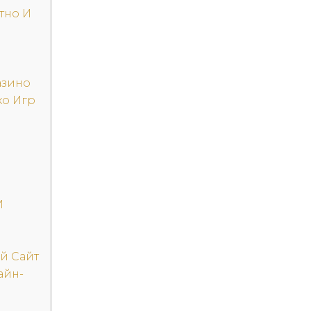
тно И
азино
ко Игр
И
й Сайт
айн-