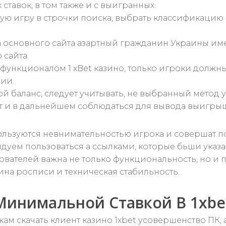
ставок, в том также и с выигранных.
ую игру в строчки поиска, выбрать классификацию 
 основного сайта азартный гражданин Украины им
сайта.
 функционалом 1 xBet казино, только игроки должн
ии.
ой баланс, следует учитывать, не выбранный мето
ет и в дальнейшем соблюдаться для вывода выигры
льзуются невнимательностью игрока и совершат по
дуем пользоваться а ссылками, которые бьши ука
ователей важна не только функциональность, но и 
бина росписи и техническая стабильность.
Минимальной Ставкой В 1xbe
ам скачать клиент казино 1xbet усовершенство ПК,