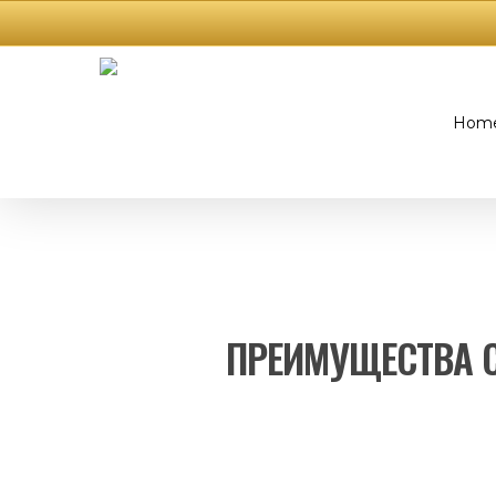
Hom
ПРЕИМУЩЕСТВА С