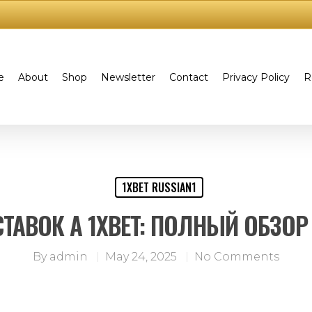
e
About
Shop
Newsletter
Contact
Privacy Policy
R
1XBET RUSSIAN1
ТАВОК А 1XBET: ПОЛНЫЙ ОБЗО
By
admin
May 24, 2025
No Comments