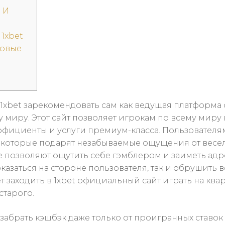
 И
1xbet
ровые
1xbet зарекомендовать сам как ведущая платформа
 миру. Этот сайт позволяет игрокам по всему миру 
фициенты и услуги премиум-класса. Пользовател
 которые подарят незабываемые ощущения от весел
е позволяют ощутить себе гэмблером и заиметь адр
оказаться на стороне пользователя, так и обрушить в
ет заходить в 1xbet официальный сайт играть на ква
старого.
 забрать кэшбэк даже только от проигранных ставок в