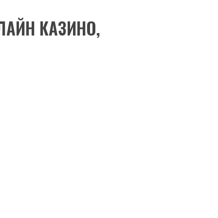
ЛАЙН КАЗИНО,