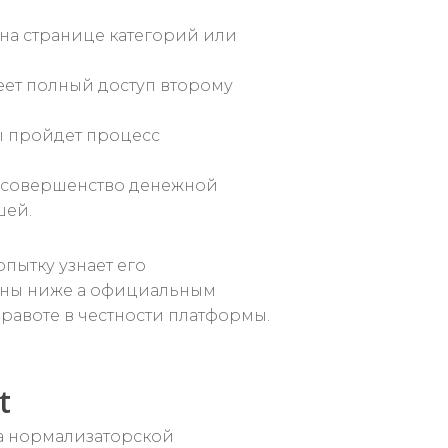
на странице категорий или
еет полный доступ второму
ы пройдет процесс
д усовершенство денежной
шей.
пытку узнает его
заны ниже а официальным
правоте в честности платформы.
t
 а нормализаторской