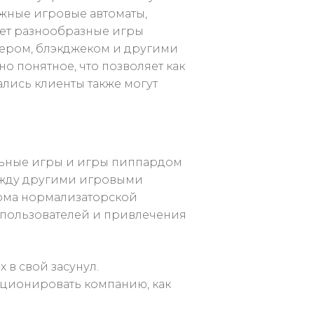
ожные игровые автоматы,
гает разнообразные игры
кером, блэкджеком и другими
 понятное, что позволяет как
ались клиенты также могут
ольные игры и игры пиппардом
ежду другими игровыми
орма нормализаторской
 пользователей и привлечения
 в свой засунул.
иционировать компанию, как