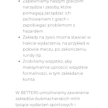
Zapewniamy naszym graczom
narzędzia i zasoby, które
pomagają zarządzać ich
zachowaniem t grach i
zapobiegać problemom z
hazardem.
Zakłady na żywo można stawiać w
trakcie wydarzenia, na przykład w
połowie meczu, po zakończeniu
rundy itp.
Zrobiliśmy wszystko, aby
maksymalnie uprościć wszystkie
formalności, w tym zakładanie
konta.
W BETTERS umożliwiamy zawieranie
zakładów bukmacherskich mhh
tysiące wydarzeń sportowych i