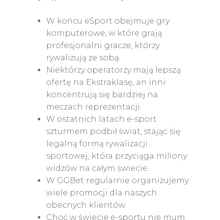
W końcu eSport obejmuje gry
komputerowe, w które grają
profesjonalni gracze, którzy
rywalizują ze sobą.
Niektórzy operatorzy mają lepszą
ofertę na Ekstraklasę, an inni
koncentrują się bardziej na
meczach reprezentacji.
W ostatnich latach e-sport
szturmem podbił świat, stając się
legalną formą rywalizacji
sportowej, która przyciąga miliony
widzów na całym świecie.
W GGBet regularnie organizujemy
wiele promocji dla naszych
obecnych klientów.
Choć w świecie e-sportu nie mum