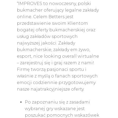
“IMPROVES to nowoczesny, polski
Returns and Exchanges
bukmacher oferujący legalne zakłady
online. Celem Betters jest
Shipping Policy
przedstawienie swoim Klientom
bogatej oferty bukmacherskiej oraz
usług zakładów sportowych
najwyższej jakości. Zakłady
bukmacherskie, zakłady em żywo,
esport, nice looking overall wirtualne
– zarejestruj się i graj razem z nami!
Firmę tworzą pasjonaci sportu i
właśnie z myślą o fanach sportowych
emocji codziennie przygotowujemy
nasze najatrakcyjniejsze oferty.
Po zapoznaniu się z zasadami
wybranej gry wskazane jest
poszukać pomocnych wskazówek