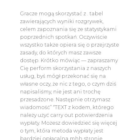
Gracze mogą skorzystać z . tabel
zawierających wyniki rozgrywek,
celem zapoznania się ze statystykami
poprzednich spotkań. Oczywiście
wszystko także opiera się o przejrzyste
zasady, do których masz zawsze
dostęp. Krótko mówiąc — zapraszamy
Cię perform skorzystania z naszych
usług, byś mógł przekonać się na
własne oczy, że nic z tego, o czym dziś
napisaliśmy, nie jest ani trochę
przesadzone. Następnie otrzymasz
wiadomość” “TEXT z kodem, którego
należy użyć carry out potwierdzenia
wypłaty. Możesz dowiedzieć się więcej
o tym, która metoda wypłaty jest
bardziej opłacalna mhh stronie