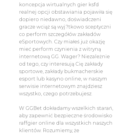
koncepcja wirtualnych gier ksfd
realnej opcji obstawiania pojawiła się
dopiero niedawno, doświadczeni
gracze wciąż są wyj?tkowo sceptyczni
co perform szczegółów zakładów
eSportowych. Czy miałeś już okazję
mieć perform czynienia z witryną
internetową GG. Wager? Niezależnie
od tego, czy interesują Cię zakłady
sportowe, zakłady bukmacherskie
esport lub kasyno online, w naszym
serwisie internetowym znajdziesz
wszystko, czego potrzebujesz.
W GGBet dokładamy wszelkich starań,
aby zapewnić bezpieczne środowisko
raffgier online dla wszystkich naszych
klientów. Rozumiemy, że