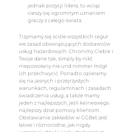
jednak pozycji lidera, to wciąż
cieszy się ogromnym uznaniem
graczy z całego świata.
Trzymamy się ściśle wszystkich reguł
we zasad obowiązujących dostawców
usług hazardowych. Chronimy Ciebie i
Twoje dane tak, simply by nikt
niepowołany nie und nimmer mógł
ich przechwycić. Ponadto opieramy
się na jasnych i przejrzystych
warunkach, regulaminach i zasadach
świadczenia usług, a także mamy
jeden z najlepszych, jeśli keineswegs
najlepszy dział pomocy klientom.
Obstawianie zakładów w GGBet jest
łatwe i różnorodne, jak nigdy