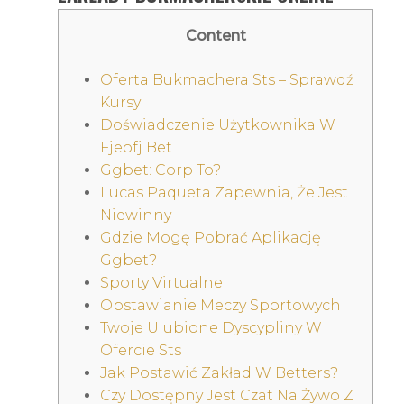
Content
Oferta Bukmachera Sts – Sprawdź
Kursy
Doświadczenie Użytkownika W
Fjeofj Bet
Ggbet: Corp To?
Lucas Paqueta Zapewnia, Że Jest
Niewinny
Gdzie Mogę Pobrać Aplikację
Ggbet?
Sporty Virtualne
Obstawianie Meczy Sportowych
Twoje Ulubione Dyscypliny W
Ofercie Sts
Jak Postawić Zakład W Betters?
Czy Dostępny Jest Czat Na Żywo Z