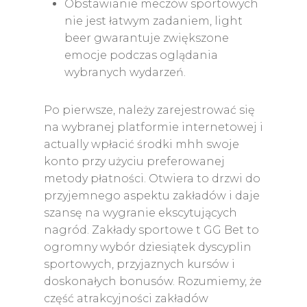
Obstawianie meczów sportowych
nie jest łatwym zadaniem, light
beer gwarantuje zwiększone
emocje podczas oglądania
wybranych wydarzeń.
Po pierwsze, należy zarejestrować się
na wybranej platformie internetowej i
actually wpłacić środki mhh swoje
konto przy użyciu preferowanej
metody płatności. Otwiera to drzwi do
przyjemnego aspektu zakładów i daje
szansę na wygranie ekscytujących
nagród. Zakłady sportowe t GG Bet to
ogromny wybór dziesiątek dyscyplin
sportowych, przyjaznych kursów i
doskonałych bonusów. Rozumiemy, że
część atrakcyjności zakładów