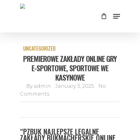
Hit enter to search or ESC to close
UNCATEGORIZED
PREMIEROWE ZAKŁADY ONLINE GRY
E-SPORTOWE, SPORTOWE WE
KASYNOWE
By
admin
January 3, 2025
No
Comments
“PZBUK NAJLEPSZE LEGALNE
ZAKŁADY BUKMACHERSKIE ONLINE