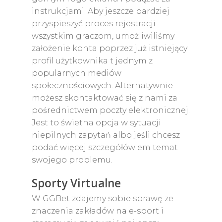
instrukcjami. Aby jeszcze bardziej
przyspieszyć proces rejestracji
wszystkim graczom, umożliwiliśmy
założenie konta poprzez już istniejący
profil użytkownika t jednym z
popularnych mediów
społecznościowych. Alternatywnie
możesz skontaktować się z nami za
pośrednictwem poczty elektronicznej.
Jest to świetna opcja w sytuacji
niepilnych zapytań albo jeśli chcesz
podać więcej szczegółów em temat
swojego problemu.
Sporty Virtualne
W GGBet zdajemy sobie sprawę ze
znaczenia zakładów na e-sport i