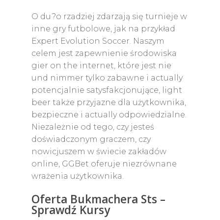
O du?o rzadziej zdarzają się turnieje w
inne gry futbolowe, jak na przykład
Expert Evolution Soccer. Naszym
celem jest zapewnienie środowiska
gier on the internet, które jest nie
und nimmer tylko zabawne i actually
potencjalnie satysfakcjonujące, light
beer także przyjazne dla użytkownika,
bezpieczne i actually odpowiedzialne.
Niezależnie od tego, czy jesteś
doświadczonym graczem, czy
nowicjuszem w świecie zakładów
online, GGBet oferuje niezrównane
wrażenia użytkownika.
Oferta Bukmachera Sts –
Sprawdź Kursy