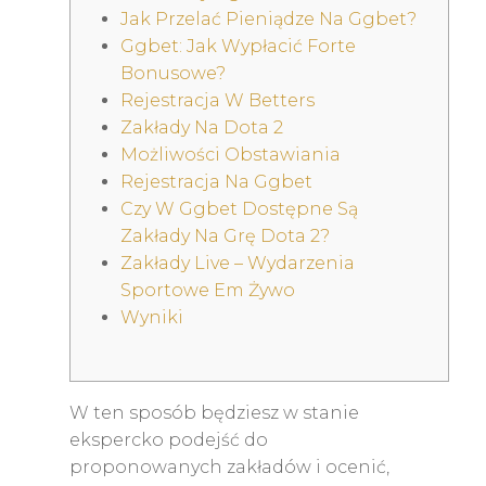
Jak Przelać Pieniądze Na Ggbet?
Ggbet: Jak Wypłacić Forte
Bonusowe?
Rejestracja W Betters
Zakłady Na Dota 2
Możliwości Obstawiania
Rejestracja Na Ggbet
Czy W Ggbet Dostępne Są
Zakłady Na Grę Dota 2?
Zakłady Live – Wydarzenia
Sportowe Em Żywo
Wyniki
W ten sposób będziesz w stanie
ekspercko podejść do
proponowanych zakładów i ocenić,