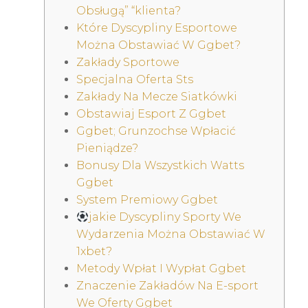
Obsługą” “klienta?
Które Dyscypliny Esportowe
Można Obstawiać W Ggbet?
Zakłady Sportowe
Specjalna Oferta Sts
Zakłady Na Mecze Siatkówki
Obstawiaj Esport Z Ggbet
Ggbet; Grunzochse Wpłacić
Pieniądze?
Bonusy Dla Wszystkich Watts
Ggbet
System Premiowy Ggbet
jakie Dyscypliny Sporty We
Wydarzenia Można Obstawiać W
1xbet?
Metody Wpłat I Wypłat Ggbet
Znaczenie Zakładów Na E-sport
We Oferty Ggbet