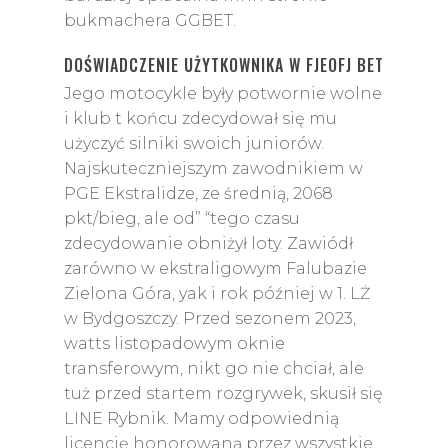
bukmachera GGBET.
DOŚWIADCZENIE UŻYTKOWNIKA W FJEOFJ BET
Jego motocykle były potwornie wolne
i klub t końcu zdecydował się mu
użyczyć silniki swoich juniorów.
Najskuteczniejszym zawodnikiem w
PGE Ekstralidze, ze średnią, 2068
pkt/bieg, ale od” “tego czasu
zdecydowanie obniżył loty. Zawiódł
zarówno w ekstraligowym Falubazie
Zielona Góra, yak i rok później w 1. LŻ
w Bydgoszczy. Przed sezonem 2023,
watts listopadowym oknie
transferowym, nikt go nie chciał, ale
tuż przed startem rozgrywek, skusił się
LINE Rybnik. Mamy odpowiednią
licencję honorowaną przez wszystkie