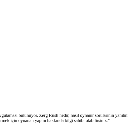
ulaması bulunuyor. Zerg Rush nedir, nasıl oynanır sorularının yanıtını 
irmek için oynanan yapım hakkında bilgi sahibi olabilirsiniz.”