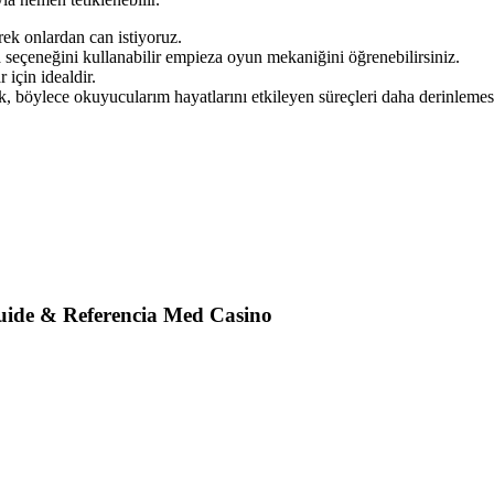
ek onlardan can istiyoruz.
seçeneğini kullanabilir empieza oyun mekaniğini öğrenebilirsiniz.
için idealdir.
ylece okuyucularım hayatlarını etkileyen süreçleri daha derinlemesin
Guide & Referencia Med Casino