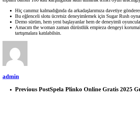
Hiç canımız kalmadığında da arkadaşlarımıza davetiye gönderer
Bu eğlenceli slotu ücretsiz deneyimlemek için Sugar Rush oyna 
Demo sürüm, hem yeni başlayanlar hem de deneyimli oyuncular 
Amacım the woman zaman dürüstlük empieza dengeyi korumak, bö
tartışmalara katılabilsin.
admin
Previous Post
Spela Plinko Online Gratis 2025 