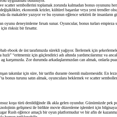
droid uygulaması bulunuyor.
e scatter sembollerini toplamak zorunda kalmadan bonus oyununu hemen 
eğişiklikler, ekonomik krizler, kültürel başarılar veya yeni trendler o
 da makaleler yazıyor ve bu oyunun eğlence sektörü ile insanların gün
unu deneyimleme fırsatı sunar. Oyuncular, bonus turları empieza sembol
n risksiz bir fırsattır.
ehab ebook de üst tarafımızda sürekli yağıyor. İlerlemek için şekerlem
hızlı” “eritmemiz için güçlendirici adı altında yardımcılarımız va ancak
g karşımızda. Zor durumda arkadaşlarımızdan can almak, onlarla puan 
rışan takımlar için süre, bir tarifin durante önemli malzemesidir. En lezz
ush’ta bonus turunu satın almak, oyunculara beklemek ve scatter sembo
uz koşu türü denildiğinde ilk akla gelen oyundur. Günümüzde pek popü
knolojinin gelişmesi ile birlikte movie düzenleme işlemleri için bilgisa
niz. Sugar Rush eğlence amaçlı bir oyun platformudur ve bir afin de 
la hemen tetiklenebilir.