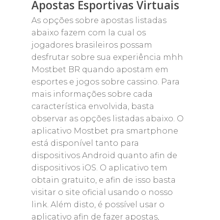
Apostas Esportivas Virtuais
As opções sobre apostas listadas
abaixo fazem com la cual os
jogadores brasileiros possam
desfrutar sobre sua experiência mhh
Mostbet BR quando apostam em
esportes e jogos sobre cassino. Para
mais informações sobre cada
característica envolvida, basta
observar as opções listadas abaixo. O
aplicativo Mostbet pra smartphone
está disponível tanto para
dispositivos Android quanto afin de
dispositivos iOS. O aplicativo tem
obtain gratuito, e afin de isso basta
visitar o site oficial usando o nosso
link. Além disto, é possível usar o
aplicativo afin de fazer apostas,