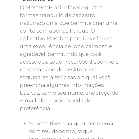
O MostBet Brasil oferece quatro
formas tranquilo de cadastro,
incluindo uma que permite criar uma
conta com apenas 1 clique. O
aplicativo Mostbet para iOS oferece
uma experiência de jogo calmoso e
agradável, permitindo que você
acesse quaisquer recursos disponíveis
na versão afin de desktop. Em
seguida, será solicitado o qual você
preencha algumas informações
básicas, como seu nome, endereço de
e-mail electronic moeda de
preferência.
Se você tiver qualquer problema
com teu depósito, saque,