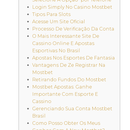
Login Simply No Casino Mostbet
Tipos Para Slots
Acesse Um Site Oficial
Processo De Verificação Da Conta
O Mais Interessante Site De
Cassino Online E Apostas
Esportivas No Brasil
Apostas Nos Esportes De Fantasia
Vantagens De Ze Registrar Na
Mostbet
Retirando Fundos Do Mostbet
Mostbet Apostas: Ganhe
Importante Com Esporte E
Cassino
Gerenciando Sua Conta Mostbet
Brasil
Como Posso Obter Os Meus