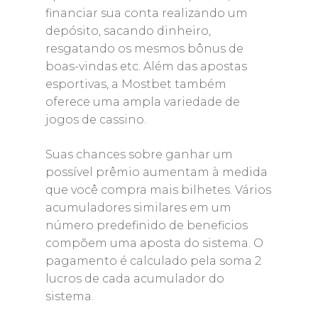
financiar sua conta realizando um
depósito, sacando dinheiro,
resgatando os mesmos bônus de
boas-vindas etc. Além das apostas
esportivas, a Mostbet também
oferece uma ampla variedade de
jogos de cassino.
Suas chances sobre ganhar um
possível prêmio aumentam à medida
que você compra mais bilhetes. Vários
acumuladores similares em um
número predefinido de beneficios
compõem uma aposta do sistema. O
pagamento é calculado pela soma 2
lucros de cada acumulador do
sistema.