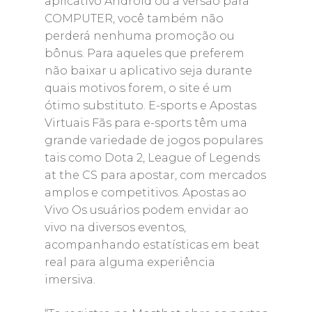
aplicativo Android ou a versão para
COMPUTER, você também não
perderá nenhuma promoção ou
bônus. Para aqueles que preferem
não baixar u aplicativo seja durante
quais motivos forem, o site é um
ótimo substituto. E-sports e Apostas
Virtuais Fãs para e-sports têm uma
grande variedade de jogos populares
tais como Dota 2, League of Legends
at the CS para apostar, com mercados
amplos e competitivos. Apostas ao
Vivo Os usuários podem envidar ao
vivo na diversos eventos,
acompanhando estatísticas em beat
real para alguma experiência
imersiva.