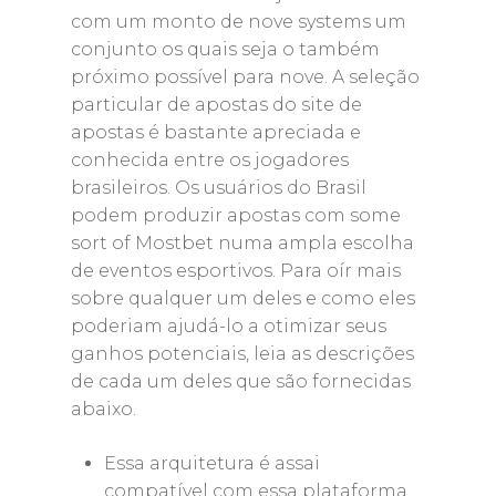
com um monto de nove systems um
conjunto os quais seja o também
próximo possível para nove. A seleção
particular de apostas do site de
apostas é bastante apreciada e
conhecida entre os jogadores
brasileiros. Os usuários do Brasil
podem produzir apostas com some
sort of Mostbet numa ampla escolha
de eventos esportivos. Para oír mais
sobre qualquer um deles e como eles
poderiam ajudá-lo a otimizar seus
ganhos potenciais, leia as descrições
de cada um deles que são fornecidas
abaixo.
Essa arquitetura é assai
compatível com essa plataforma