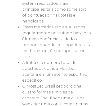
system resultados mais
principales, tais como some sort
of pontuação final, totais e
handicaps.
Esses mercados são atualizados
regularmente possuindo base nas
últimas tendências e dados,
proporcionando aos jogadores as
melhores opções de apostas on-
line.
Home
A linha é o número total de
apostas os quais a Mostbet
About
aceitará em um evento esportivo
Shop
específico.
O MostBet Brasil proporciona
Newsletter
quatro formas simples de
Contact
cadastro, incluindo uma que da
voie criar uma conta com apenas
Privacy Policy