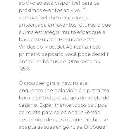
ao vivo só está disponível para os
próximos eventos ao vivo. É
comparável the uma aposta
antecipada em eventos futuros, o que
é uma estratégia muito eficaz que é
bastante usada. Bônus de Boas-
Vindas do MostBet Ao realizar seu
primeiro depósito, você pode decidir
entre um bônus de 100% systems
125%.
O croupier gira a new roleta
enquanto the bola viaja é a premissa
básica de todos os jogos de roleta de
cassino. Experimente todos os tipos
da roleta para selecionar a versão
deste jogo de cassino que melhor se
adapta às suas exigências. O pôquer