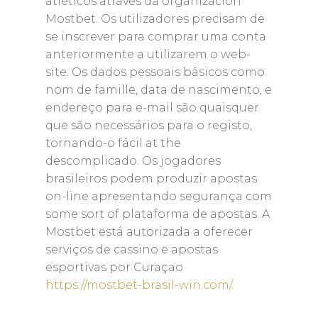
atléticos através da organizacion
Mostbet. Os utilizadores precisam de
se inscrever para comprar uma conta
anteriormente a utilizarem o web-
site. Os dados pessoais básicos como
nom de famille, data de nascimento, e
endereço para e-mail são quaisquer
que são necessários para o registo,
tornando-o fácil at the
descomplicado. Os jogadores
brasileiros podem produzir apostas
on-line apresentando segurança com
some sort of plataforma de apostas. A
Mostbet está autorizada a oferecer
serviços de cassino e apostas
esportivas por Curaçao
https://mostbet-brasil-win.com/
.