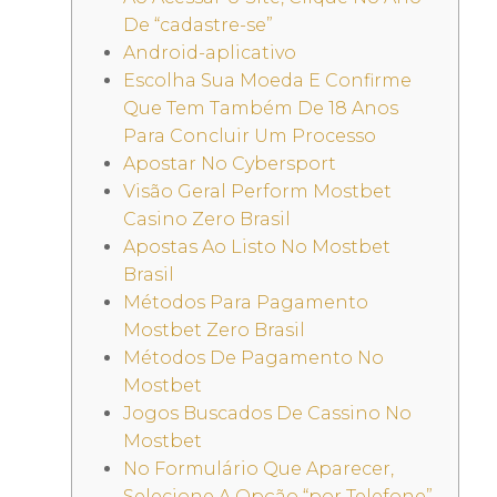
De “cadastre-se”
Android-aplicativo
Escolha Sua Moeda E Confirme
Que Tem Também De 18 Anos
Para Concluir Um Processo
Apostar No Cybersport
Visão Geral Perform Mostbet
Casino Zero Brasil
Apostas Ao Listo No Mostbet
Brasil
Métodos Para Pagamento
Mostbet Zero Brasil
Métodos De Pagamento No
Mostbet
Jogos Buscados De Cassino No
Mostbet
No Formulário Que Aparecer,
Selecione A Opção “por Telefone”