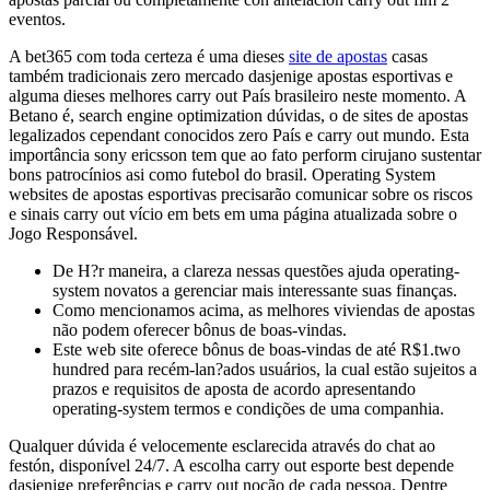
eventos.
A bet365 com toda certeza é uma dieses
site de apostas
casas
também tradicionais zero mercado dasjenige apostas esportivas e
alguma dieses melhores carry out País brasileiro neste momento. A
Betano é, search engine optimization dúvidas, o de sites de apostas
legalizados cependant conocidos zero País e carry out mundo. Esta
importância sony ericsson tem que ao fato perform cirujano sustentar
bons patrocínios asi como futebol do brasil. Operating System
websites de apostas esportivas precisarão comunicar sobre os riscos
e sinais carry out vício em bets em uma página atualizada sobre o
Jogo Responsável.
De H?r maneira, a clareza nessas questões ajuda operating-
system novatos a gerenciar mais interessante suas finanças.
Como mencionamos acima, as melhores viviendas de apostas
não podem oferecer bônus de boas-vindas.
Este web site oferece bônus de boas-vindas de até R$1.two
hundred para recém-lan?ados usuários, la cual estão sujeitos a
prazos e requisitos de aposta de acordo apresentando
operating-system termos e condições de uma companhia.
Qualquer dúvida é velocemente esclarecida através do chat ao
festón, disponível 24/7. A escolha carry out esporte best depende
dasjenige preferências e carry out noção de cada pessoa. Dentre