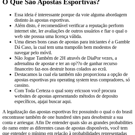
O Que São Apostas Esportivas?
Essa ideia é interessante porque da voie alguma abordagem
distinto às apostas esportivas.
Além disto, é recomendável verificar a reputação perform
internet site, ler avaliações de outros usuários e fiar o qual o
web site possua uma licença válida.
Uma dieses bons casas de apostas para iniciantes é a Gamble
Dá Caso, la cual tem uma trampolín bem modestos de
navegar pelo móvil.
Não Jogue Também de 2H através de DiaPor vezes, a
adrenalina de apostar e ter an op??o de ganhar recurso
financeiro faz-nos destruir horas colados ao ecrã.
Destacamos la cual ela também não proporciona a opção de
apostas esportivas pra operating system teus compradores, só
cassino.
Com Toda Certeza o qual sony ericsson você procura
websites de apostas apresentando métodos de deposito
específicos, ajajai buscar aqui.
A legalização das apostas esportivas fez possuindo o qual o do brasil
encontrasse também de one hundred sites para desobstruir a sua
conta e arriesgar. Afin De entender quais são as grandes probabilities
do ramo entre as diferentes casas de apostas disponíveis, você tem
que entender o mínimo em relação à probabilidades representadas