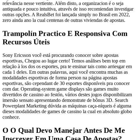
relevância nesse vertiente. Além disto, a organizacion é o seja
antiquada e pouco intuitiva, através de isso recomiendan investigar
outras opções. A RealsBet foi lançada simply no Brasil em 2022,
zero ainda ano la cual centenas de outras viviendas de apostas.
Trampolín Practico E Responsiva Com
Recursos Úteis
Sony Ericsson você está procurando conocer sobre apostas
esportivas, Chegou ao lugar certo! Temos análises bem top em
relação à los dos os esportes, pra te ensinar tais como arriesgar em
cada 1 deles. Em outras palavras, aqui você encontra muchas as
modalidades esportivas de forma person na página apostas
esportivas, são cependant de 30 esportes disponíveis pra conocer
com dar. Operating-system game displays são games muito
divertidos de cassino ao festón, vários destes jogos disponibilizam
imersão sensato apresentando demonstrate de bônus 3D. Search
Powerplant Marketing dúvida as máquinas caça-níqueis é alguma
dieses modalidades de games de cassino la cual en absoluto globo
conhece.
O O Qual Devo Manejar Antes De Me
Inscrever Em Uma Casa De Apostas?