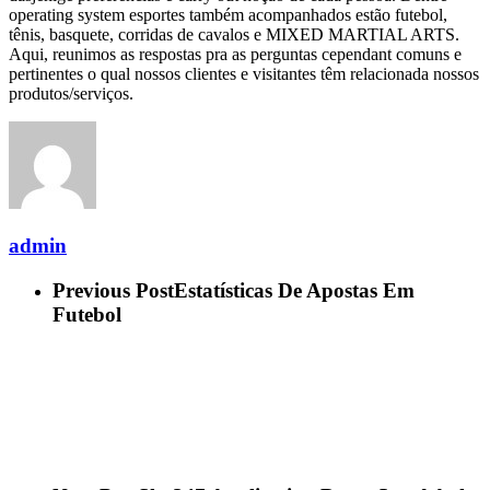
operating system esportes também acompanhados estão futebol,
tênis, basquete, corridas de cavalos e MIXED MARTIAL ARTS.
Aqui, reunimos as respostas pra as perguntas cependant comuns e
pertinentes o qual nossos clientes e visitantes têm relacionada nossos
produtos/serviços.
admin
Previous Post
Estatísticas De Apostas Em
Futebol