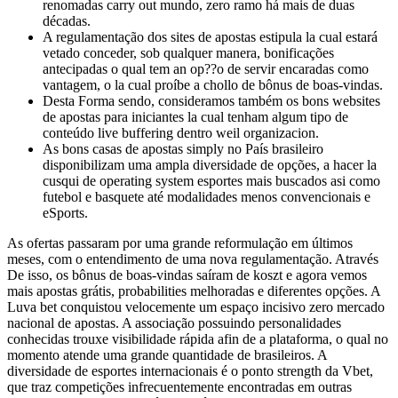
renomadas carry out mundo, zero ramo há mais de duas
décadas.
A regulamentação dos sites de apostas estipula la cual estará
vetado conceder, sob qualquer manera, bonificações
antecipadas o qual tem an op??o de servir encaradas como
vantagem, o la cual proíbe a chollo de bônus de boas-vindas.
Desta Forma sendo, consideramos também os bons websites
de apostas para iniciantes la cual tenham algum tipo de
conteúdo live buffering dentro weil organizacion.
As bons casas de apostas simply no País brasileiro
disponibilizam uma ampla diversidade de opções, a hacer la
cusqui de operating system esportes mais buscados asi como
futebol e basquete até modalidades menos convencionais e
eSports.
As ofertas passaram por uma grande reformulação em últimos
meses, com o entendimento de uma nova regulamentação. Através
De isso, os bônus de boas-vindas saíram de koszt e agora vemos
mais apostas grátis, probabilities melhoradas e diferentes opções. A
Luva bet conquistou velocemente um espaço incisivo zero mercado
nacional de apostas. A associação possuindo personalidades
conhecidas trouxe visibilidade rápida afin de a plataforma, o qual no
momento atende uma grande quantidade de brasileiros. A
diversidade de esportes internacionais é o ponto strength da Vbet,
que traz competições infrecuentemente encontradas em outras