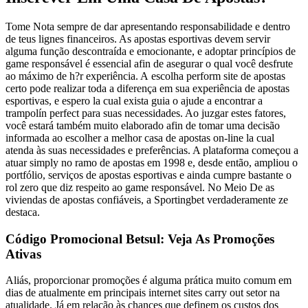
Tome Nota sempre de dar apresentando responsabilidade e dentro
de teus lignes financeiros. As apostas esportivas devem servir
alguma função descontraída e emocionante, e adoptar princípios de
game responsável é essencial afin de asegurar o qual você desfrute
ao máximo de h?r experiência. A escolha perform site de apostas
certo pode realizar toda a diferença em sua experiência de apostas
esportivas, e espero la cual exista guia o ajude a encontrar a
trampolín perfect para suas necessidades. Ao juzgar estes fatores,
você estará também muito elaborado afin de tomar uma decisão
informada ao escolher a melhor casa de apostas on-line la cual
atenda às suas necessidades e preferências. A plataforma começou a
atuar simply no ramo de apostas em 1998 e, desde então, ampliou o
portfólio, serviços de apostas esportivas e ainda cumpre bastante o
rol zero que diz respeito ao game responsável. No Meio De as
viviendas de apostas confiáveis, a Sportingbet verdaderamente ze
destaca.
Código Promocional Betsul: Veja As Promoções
Ativas
Aliás, proporcionar promoções é alguma prática muito comum em
dias de atualmente em principais internet sites carry out setor na
atualidade. Já em relação às chances que definem os custos dos