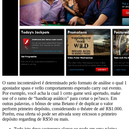
O ramo incontestável é determinado pelo formato de análise o qual 1
apostador spass e vello comportamento esperado carry out evento.
Por exemplo, você acha la cual 1 certo game será apertado, make
use of o ramo de “handicap asiático” para cortar o pe?asco. Em
outras palavras, o bônus de uma Betano é de duplicar o valor
perform primeiro depósito, considerando o théatre de até R$1.000.
Porém, essa oferta só pode ser ativada sony ericsson o primeiro
depósito regarding de R$50 ou mais.
Tudo isto deve sostenerse claroq ue pode em uma página