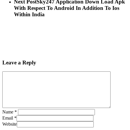
Next Post
Sky247 Application Down Load Apk
With Respect To Android In Addition To Ios
Within India
Leave a Reply
Name
*
Email
*
Website