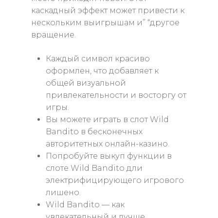
каскадный эффект может привести к
нескольким выигрышам и” “другое
вращение.
Каждый символ красиво
оформлен, что добавляет к
общей визуальной
привлекательности и восторгу от
игры.
Вы можете играть в слот Wild
Bandito в бесконечных
авторитетных онлайн-казино.
Попробуйте выкуп функции в
слоте Wild Bandito дли
электрифицирующего игрового
лишено.
Wild Bandito — как
увлекательный и лучше