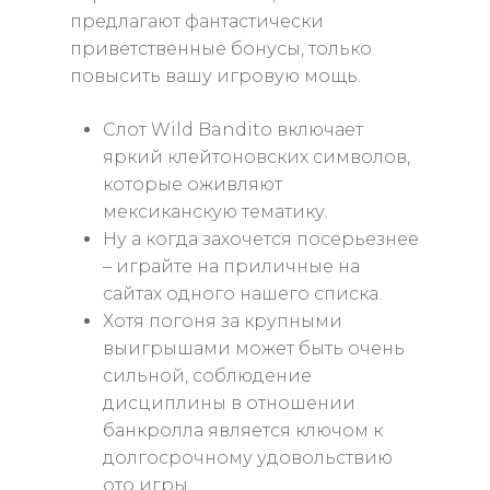
предлагают фантастически
приветственные бонусы, только
повысить вашу игровую мощь.
Слот Wild Bandito включает
яркий клейтоновских символов,
которые оживляют
мексиканскую тематику.
Ну а когда захочется посерьезнее
– играйте на приличные на
сайтах одного нашего списка.
Хотя погоня за крупными
выигрышами может быть очень
сильной, соблюдение
дисциплины в отношении
банкролла является ключом к
долгосрочному удовольствию
ото игры.