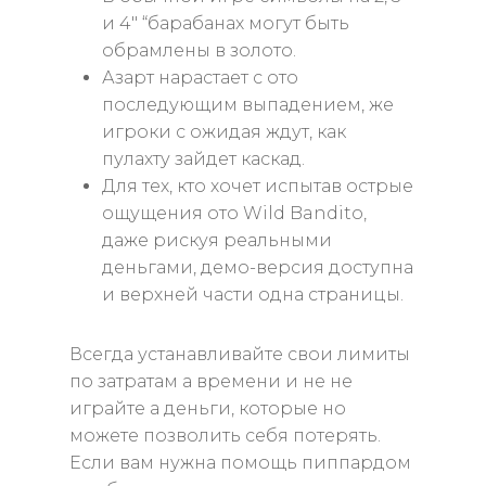
и 4″ “барабанах могут быть
обрамлены в золото.
Азарт нарастает с ото
последующим выпадением, же
игроки с ожидая ждут, как
пулахту зайдет каскад.
Для тех, кто хочет испытав острые
ощущения ото Wild Bandito,
даже рискуя реальными
деньгами, демо-версия доступна
и верхней части одна страницы.
Всегда устанавливайте свои лимиты
по затратам а времени и не не
играйте а деньги, которые но
можете позволить себя потерять.
Если вам нужна помощь пиппардом