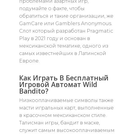
проблемами азартных игр,
подумайте о факте, чтобы
обратиться и такие организации, же
GamCare или Gamblers Anonymous.
Слот который разработан Pragmatic
Play в 2021 году и основан в
мексиканской тематике, одного из
самых известнейших в Латинской
Европе.
Как Играть В Бесплатный
Игровой Автомат Wild
Bandito?
Низкооплачиваемые символы также
масти игральных карт, выполненные
в красочном мексиканском стиле.
Талисман игры, бандит в маске,
служит самым высокооплачиваемым