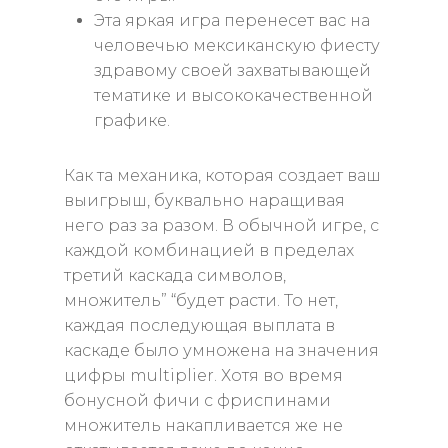
Эта яркая игра перенесет вас на
человечью мексиканскую фиесту
здравому своей захватывающей
тематике и высококачественной
графике.
Как та механика, которая создает ваш
выигрыш, буквально наращивая
него раз за разом. В обычной игре, с
каждой комбинацией в пределах
третий каскада символов,
множитель” “будет расти. То нет,
каждая последующая выплата в
каскаде было умножена на значения
цифры multiplier. Хотя во время
бонусной фичи с фриспинами
множитель накапливается же не