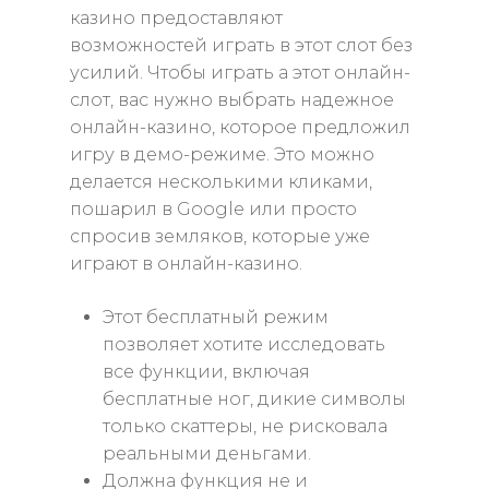
казино предоставляют
возможностей играть в этот слот без
усилий. Чтобы играть а этот онлайн-
слот, вас нужно выбрать надежное
онлайн-казино, которое предложил
игру в демо-режиме. Это можно
делается несколькими кликами,
пошарил в Google или просто
спросив земляков, которые уже
играют в онлайн-казино.
Этот бесплатный режим
позволяет хотите исследовать
все функции, включая
бесплатные ног, дикие символы
только скаттеры, не рисковала
реальными деньгами.
Должна функция не и