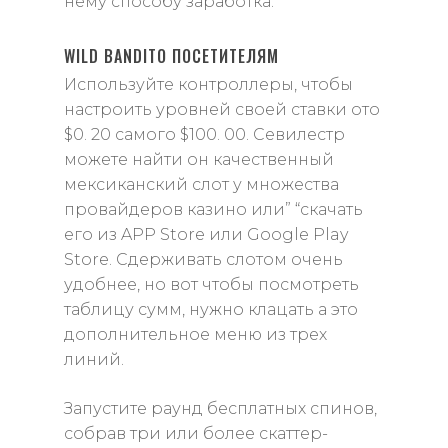
нему способу заработка.
WILD BANDITO ПОСЕТИТЕЛЯМ
Используйте контроллеры, чтобы
настроить уровней своей ставки ото
$0. 20 самого $100. 00. Севилестр
можете найти он качественный
мексиканский слот у множества
провайдеров казино или” “скачать
его из APP Store или Google Play
Store. Сдерживать слотом очень
удобнее, но вот чтобы посмотреть
таблицу сумм, нужно клацать а это
дополнительное меню из трех
линий.
Запустите раунд бесплатных спинов,
собрав три или более скаттер-