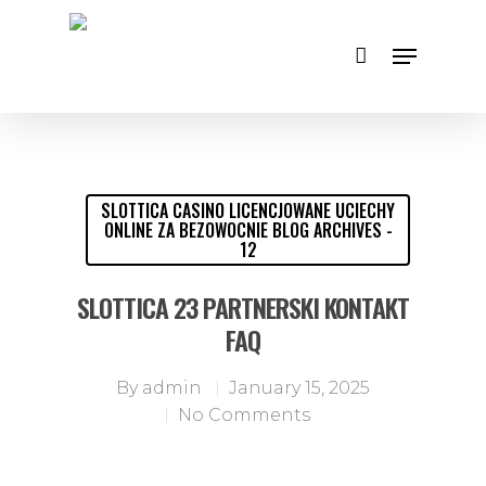
Hit enter to search or ESC to close
SLOTTICA CASINO LICENCJOWANE UCIECHY
ONLINE ZA BEZOWOCNIE BLOG ARCHIVES -
12
SLOTTICA 23 PARTNERSKI KONTAKT
FAQ
By
admin
January 15, 2025
No Comments