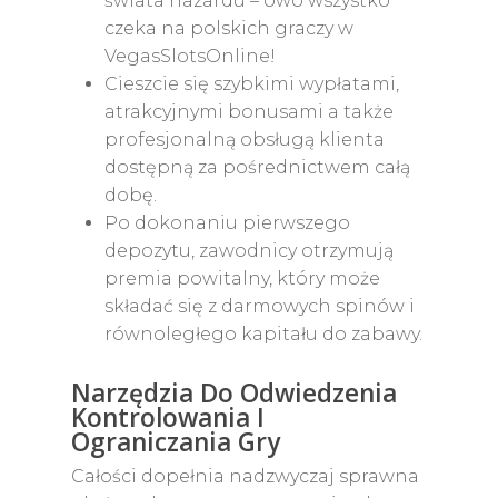
świata hazardu – owo wszystko
czeka na polskich graczy w
VegasSlotsOnline!
Cieszcie się szybkimi wypłatami,
atrakcyjnymi bonusami a także
profesjonalną obsługą klienta
dostępną za pośrednictwem całą
dobę.
Po dokonaniu pierwszego
depozytu, zawodnicy otrzymują
premia powitalny, który może
składać się z darmowych spinów i
równoległego kapitału do zabawy.
Narzędzia Do Odwiedzenia
Kontrolowania I
Ograniczania Gry
Całości dopełnia nadzwyczaj sprawna