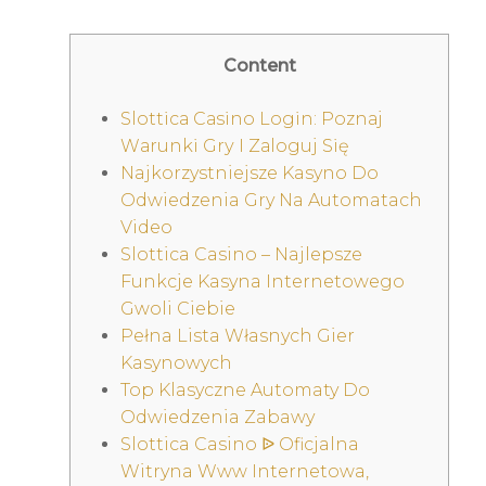
Content
Slоttіса Саsіnо Lоgіn: Роznаj
Wаrunkі Grу І Zаlоguj Sіę
Najkorzystniejsze Kasyno Do
Odwiedzenia Gry Na Automatach
Video
Slottica Casino – Najlepsze
Funkcje Kasyna Internetowego
Gwoli Ciebie
Pełna Lista Własnych Gier
Kasynowych
Top Klasyczne Automaty Do
Odwiedzenia Zabawy
Slottica Casino ᐉ Oficjalna
Witryna Www Internetowa,