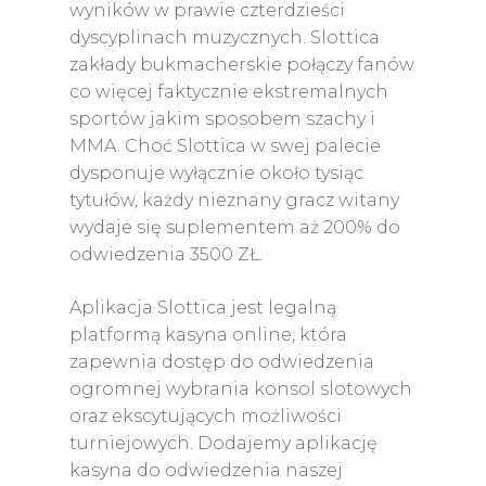
wyników w prawie czterdzieści
dyscyplinach muzycznych. Slottica
zakłady bukmacherskie połączy fanów
co więcej faktycznie ekstremalnych
sportów jakim sposobem szachy i
MMA. Choć Slottica w swej palecie
dysponuje wyłącznie około tysiąc
tytułów, każdy nieznany gracz witany
wydaje się suplementem aż 200% do
odwiedzenia 3500 ZŁ.
Aplikacja Slottica jest legalną
platformą kasyna online, która
zapewnia dostęp do odwiedzenia
ogromnej wybrania konsol slotowych
oraz ekscytujących możliwości
turniejowych. Dodajemy aplikację
kasyna do odwiedzenia naszej