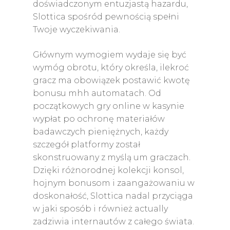
doświadczonym entuzjastą hazardu,
Slottica spośród pewnością spełni
Twoje wyczekiwania.
Głównym wymogiem wydaje się być
wymóg obrotu, który określa, ilekroć
gracz ma obowiązek postawić kwotę
bonusu mhh automatach. Od
początkowych gry online w kasynie
wypłat po ochronę materiałów
badawczych pieniężnych, każdy
szczegół platformy został
skonstruowany z myślą um graczach.
Dzięki różnorodnej kolekcji konsol,
hojnym bonusom i zaangażowaniu w
doskonałość, Slottica nadal przyciąga
w jaki sposób i również actually
zadziwia internautów z całego świata.