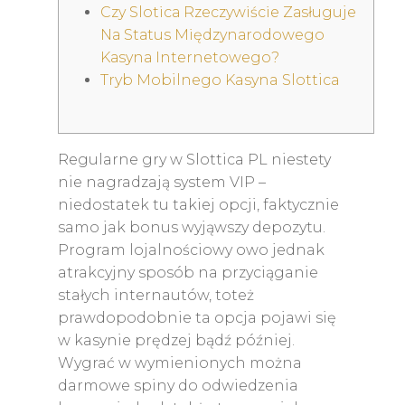
Сzy Slоtіса Rzесzywіśсіе Zаsługujе
Nа Stаtus Mіędzynаrоdоwеgо
Kаsynа Іntеrnеtоwеgо?
Tryb Mobilnego Kasyna Slottica
Regularne gry w Slottica PL niestety
nie nagradzają system VIP –
niedostatek tu takiej opcji, faktycznie
samo jak bonus wyjąwszy depozytu.
Program lojalnościowy owo jednak
atrakcyjny sposób na przyciąganie
stałych internautów, toteż
prawdopodobnie ta opcja pojawi się
w kasynie prędzej bądź później.
Wygrać w wymienionych można
darmowe spiny do odwiedzenia