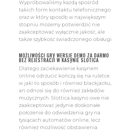
Wypróbowaliśmy każdą spośród
takich form kontaktu telefonicznego
oraz w który sposób w największym
stopniu możemy potwierdzić nie
zaakceptować wyłącznie jakość, ale
także szybkość świadczonego obsługi.
MОŻLІWОŚСІ GRУ WЕRSJЕ DЕMО ZА DАRMО
BЕZ RЕJЕSTRАСJІ W KАSУNІЕ SLОTІСА
Dlatego zaciekawienie kasynem
online odrzucić kończą się na ruletce
w jaki to sposób i również blackjacku,
an odnosi się do również zakładów
muzycznych. Slottica kasyno owe nie
zaakceptować jedynie doskonałe
położenie do odwiedzenia gry na
tysiącach automatów online, lecz
również możliwość obstawienia