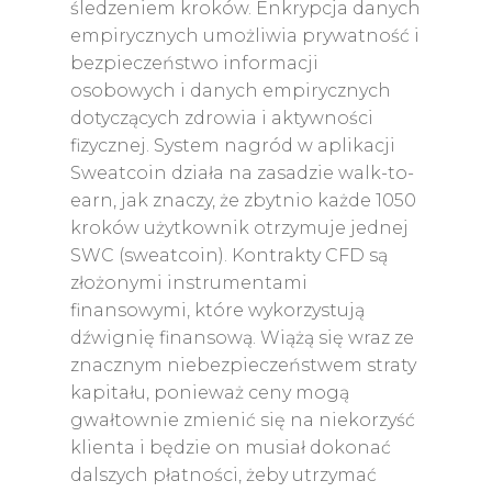
śledzeniem kroków. Enkrypcja danych
empirycznych umożliwia prywatność i
bezpieczeństwo informacji
osobowych i danych empirycznych
dotyczących zdrowia i aktywności
fizycznej. System nagród w aplikacji
Sweatcoin działa na zasadzie walk-to-
earn, jak znaczy, że zbytnio każde 1050
kroków użytkownik otrzymuje jednej
SWC (sweatcoin). Kontrakty CFD są
złożonymi instrumentami
finansowymi, które wykorzystują
dźwignię finansową. Wiążą się wraz ze
znacznym niebezpieczeństwem straty
kapitału, ponieważ ceny mogą
gwałtownie zmienić się na niekorzyść
klienta i będzie on musiał dokonać
dalszych płatności, żeby utrzymać