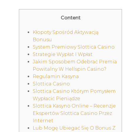
Content
Kłopoty Spośród Aktywacją
Bonusu
System Premiowy Slottica Casino
Strategie Wypłat I Wpłat
Jakim Sposobem Odebrać Premia
Powitalny W Hellspin Casino?
Regulamin Kasyna
Slottica Casino
Slottica Casino Którym Pomysłem
Wypłacić Pieniądze
Slottica Kasyno Online – Recenzje
Ekspertów Slottica Casino Przez
Internet
Lub Mogę Ubiegać Się O Bonus Z