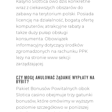
Kasyno Slottica owo dziś konkretne
wraz z ciekawszych obszarów do
zabawy na terytorium polski. Posiada
licencję na działalność, bogatą ofertę
komputerów, atrakcyjne rabaty a
także duży pułap obsługi
konsumenta. Obowiązek
informacyjny dotyczący środków
zgromadzonych na rachunku PPK
leży na stronie www sekcji
zarządzającej.
CZY MOGĘ ANULOWAĆ ŻĄDANIE WYPŁATY NA
BYBIT?
Pakiet Bonusów Powitalnych obok
Slotica casino obejmuje trzy gatunki
bonusów, które omówimy w wyższym
poziomie szczegółowo w poniższej