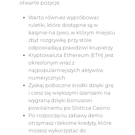
otwarte pozycje.
Warto również wypróbować
ruletki, które dostępne są w
kasynie na żywo, w którym miejscu
zbyt rozgrywkę przy stole
odpowiadają prawdziwi krupierzy.
Kryptowaluta Ethereum (ETH) jest
określonym wraz z
najpopularniejszych aktywów
numerycznych.
Zyskaj poboczne środki dzięki grę
i ciesz się większymi szansami na
wygraną dzięki bonusowi
powitalnemu po Slottica Casino.
Po rozpoczęciu zabawy demo
otrzymasz rzekome kredyty, które
możesz wykorzystać do