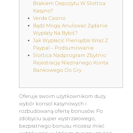
Brakiem Depozytu W Slottica
Kasyno?
Verde Casino
Bądź Mogę Anulować Żądanie
Wypłaty Na Bybit?
Jak Wypłacić Pieniądze Wraz Z
Paypal – Podsumowanie
Slottica Nadprogram Zbytnio
Rejestrację Nieznanego Konta
Bankowego Do Gry
Oferuje swoim użytkownikom duży
wybór konsol kasynowych i
rozbudowaną ofertę bonusów. Po
zdobyciu super wystrzałowego,
bezpłatnego bonusu możesz mieć