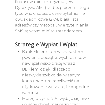
finansowaniu terroryzmu (tzw.
Dyrektywa AML). Zabezpieczenia tego
typu w jaki sposób uwierzytelnianie
dwuskładnikowe (2FA), biała lista
adresów czy metoda uwierzytelniania
SMS są w tym miejscu standardem.
Strategie Wypłat I Wpłat
Bank Millennium w charakterze
pewien z początkowych banków
nawiązał współpracę wraz z
BLIKiem, dzięki dlaczego
niezwykle szybko dał własnym
konsumentom możliwość na
użytkowanie wraz z tejże dogodne
warunki.
Muszę przyznać, że wydaje się owo
świetny chwyt marketingowy,