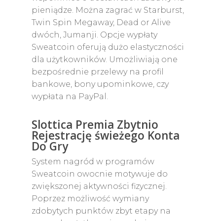
pieniądze. Można zagrać w Starburst,
Twin Spin Megaway, Dead or Alive
dwóch, Jumanji. Opcje wypłaty
Sweatcoin oferują dużo elastyczności
dla użytkowników. Umożliwiają one
bezpośrednie przelewy na profil
bankowe, bony upominkowe, czy
wypłata na PayPal.
Slottica Premia Zbytnio
Rejestrację świeżego Konta
Do Gry
System nagród w programów
Sweatcoin owocnie motywuje do
zwiększonej aktywności fizycznej.
Poprzez możliwość wymiany
zdobytych punktów zbyt etapy na