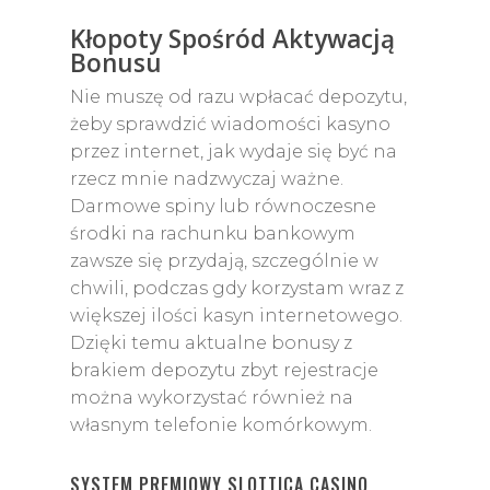
Kłopoty Spośród Aktywacją
Bonusu
Nie muszę od razu wpłacać depozytu,
żeby sprawdzić wiadomości kasyno
przez internet, jak wydaje się być na
rzecz mnie nadzwyczaj ważne.
Darmowe spiny lub równoczesne
środki na rachunku bankowym
zawsze się przydają, szczególnie w
chwili, podczas gdy korzystam wraz z
większej ilości kasyn internetowego.
Dzięki temu aktualne bonusy z
brakiem depozytu zbyt rejestracje
można wykorzystać również na
własnym telefonie komórkowym.
SYSTEM PREMIOWY SLOTTICA CASINO