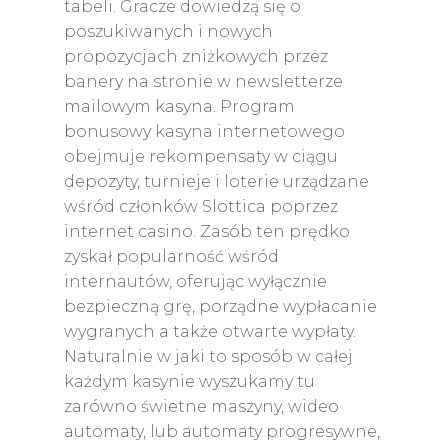
tabeli. Gracze dowiedzą się o
poszukiwanych i nowych
propozycjach zniżkowych przez
banery na stronie w newsletterze
mailowym kasyna. Program
bonusowy kasyna internetowego
obejmuje rekompensaty w ciągu
depozyty, turnieje i loterie urządzane
wśród członków Slottica poprzez
internet casino. Zasób ten prędko
zyskał popularność wśród
internautów, oferując wyłącznie
bezpieczną grę, porządne wypłacanie
wygranych a także otwarte wypłaty.
Naturalnie w jaki to sposób w całej
każdym kasynie wyszukamy tu
zarówno świetne maszyny, wideo
automaty, lub automaty progresywne,