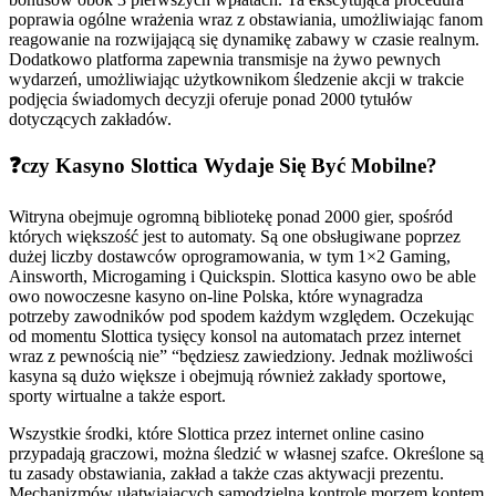
poprawia ogólne wrażenia wraz z obstawiania, umożliwiając fanom
reagowanie na rozwijającą się dynamikę zabawy w czasie realnym.
Dodatkowo platforma zapewnia transmisje na żywo pewnych
wydarzeń, umożliwiając użytkownikom śledzenie akcji w trakcie
podjęcia świadomych decyzji oferuje ponad 2000 tytułów
dotyczących zakładów.
❓czy Kasyno Slottica Wydaje Się Być Mobilne?
Witryna obejmuje ogromną bibliotekę ponad 2000 gier, spośród
których większość jest to automaty. Są one obsługiwane poprzez
dużej liczby dostawców oprogramowania, w tym 1×2 Gaming,
Ainsworth, Microgaming i Quickspin. Slottica kasyno owo be able
owo nowoczesne kasyno on-line Polska, które wynagradza
potrzeby zawodników pod spodem każdym względem. Oczekując
od momentu Slottica tysięcy konsol na automatach przez internet
wraz z pewnością nie” “będziesz zawiedziony. Jednak możliwości
kasyna są dużo większe i obejmują również zakłady sportowe,
sporty wirtualne a także esport.
Wszystkie środki, które Slottica przez internet online casino
przypadają graczowi, można śledzić w własnej szafce. Określone są
tu zasady obstawiania, zakład a także czas aktywacji prezentu.
Mechanizmów ułatwiających samodzielną kontrolę morzem kontem