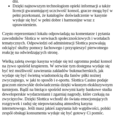
dni.
Dzięki najnowszym technologiom opieki informacji a także
licencji gwarantującej uczciwość konsol, gracze mogą być w
pełni przekonani, że katalogów doświadczenie w kasynie
wydaje się być w pełni dobre i harmonijne wraz z
uprawnieniem.
Często reprezentanci lokalu odpowiadają na komentarze i pytania
zawodników Slotica w serwisach społecznościowych i wortalach
tematycznych. Odpowiedzi od administracji Slottica pozwalają
odciążyć służby pomocy fachowego i przyspieszyć pierwotnego
reakcję na odwiedzających stronę.
Wielką zaletą owego kasyna wydaje się też ogromna podaż konsol
na żywo spośród krupierem. W serwisie tym dostępna wydaje się
być też możliwość zawierania zakładów bukmacherskich, jak
wydaje się być świetną wiadomością dla fanów piłki nożnej
zwyczajnego, w jaki to sposób i e-sportu. Slottica Casino podaje
graczom niezwykłe doświadczenia dzięki własnym ekskluzywnym
turniejom. Bądź na bieżąco spośród nowymi karty bankowe studia
deweloperskie wydarzeniami i zgarniaj nagrody, które czekają na
zwycięzców. Dzięki Slottica wchodź do świata emocjonujących
rozgrywek i raduj się niepowtarzalną atmosferą kasyna
internetowego. Jeśli masz jakieś zapytania lub wątpliwości, polski
zespół obsługi konsumenta wydaje się być gotowy Ci pomóc.