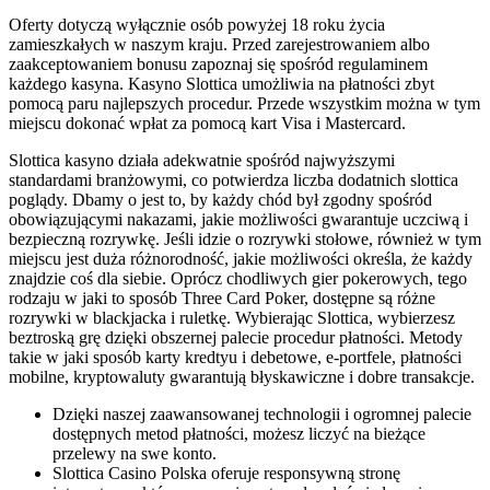
Oferty dotyczą wyłącznie osób powyżej 18 roku życia
zamieszkałych w naszym kraju. Przed zarejestrowaniem albo
zaakceptowaniem bonusu zapoznaj się spośród regulaminem
każdego kasyna. Kasyno Slottica umożliwia na płatności zbyt
pomocą paru najlepszych procedur. Przede wszystkim można w tym
miejscu dokonać wpłat za pomocą kart Visa i Mastercard.
Slottica kasyno działa adekwatnie spośród najwyższymi
standardami branżowymi, co potwierdza liczba dodatnich slottica
poglądy. Dbamy o jest to, by każdy chód był zgodny spośród
obowiązującymi nakazami, jakie możliwości gwarantuje uczciwą i
bezpieczną rozrywkę. Jeśli idzie o rozrywki stołowe, również w tym
miejscu jest duża różnorodność, jakie możliwości określa, że ​​każdy
znajdzie coś dla siebie. Oprócz chodliwych gier pokerowych, tego
rodzaju w jaki to sposób Three Card Poker, dostępne są różne
rozrywki w blackjacka i ruletkę. Wybierając Slottica, wybierzesz
beztroską grę dzięki obszernej palecie procedur płatności. Metody
takie w jaki sposób karty kredtyu i debetowe, e-portfele, płatności
mobilne, kryptowaluty gwarantują błyskawiczne i dobre transakcje.
Dzięki naszej zaawansowanej technologii i ogromnej palecie
dostępnych metod płatności, możesz liczyć na bieżące
przelewy na swe konto.
Slottica Casino Polska oferuje responsywną stronę