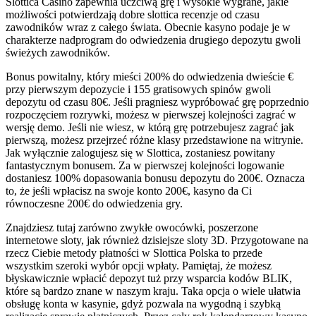
Slottica Casino zapewnia uczciwą grę i wysokie wygrane, jakie
możliwości potwierdzają dobre slottica recenzje od czasu
zawodników wraz z całego świata. Obecnie kasyno podaje je w
charakterze nadprogram do odwiedzenia drugiego depozytu gwoli
świeżych zawodników.
Bonus powitalny, który mieści 200% do odwiedzenia dwieście €
przy pierwszym depozycie i 155 gratisowych spinów gwoli
depozytu od czasu 80€. Jeśli pragniesz wypróbować grę poprzednio
rozpoczęciem rozrywki, możesz w pierwszej kolejności zagrać w
wersję demo. Jeśli nie wiesz, w którą grę potrzebujesz zagrać jak
pierwszą, możesz przejrzeć różne klasy przedstawione na witrynie.
Jak wyłącznie zalogujesz się w Slottica, zostaniesz powitany
fantastycznym bonusem. Za w pierwszej kolejności logowanie
dostaniesz 100% dopasowania bonusu depozytu do 200€. Oznacza
to, że jeśli wpłacisz na swoje konto 200€, kasyno da Ci
równoczesne 200€ do odwiedzenia gry.
Znajdziesz tutaj zarówno zwykłe owocówki, poszerzone
internetowe sloty, jak również dzisiejsze sloty 3D. Przygotowane na
rzecz Ciebie metody płatności w Slottica Polska to przede
wszystkim szeroki wybór opcji wpłaty. Pamiętaj, że możesz
błyskawicznie wpłacić depozyt tuż przy wsparcia kodów BLIK,
które są bardzo znane w naszym kraju. Taka opcja o wiele ułatwia
obsługę konta w kasynie, gdyż pozwala na wygodną i szybką