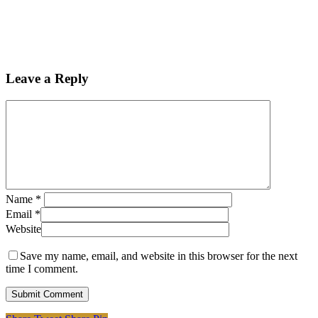
Leave a Reply
Name
*
Email
*
Website
Save my name, email, and website in this browser for the next
time I comment.