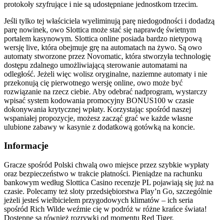
protokoły szyfrujące i nie są udostępniane jednostkom trzecim.
Jeśli tylko tej właściciela wyeliminują parę niedogodności i dodadzą
parę nowinek, owo Slottica może stać się naprawdę świetnym
portalem kasynowym. Slottica online posiada bardzo nietypową
wersję live, która obejmuje grę na automatach na żywo. Są owo
automaty stworzone przez Novomatic, która stworzyła technologię
dostępu zdalnego umożliwiającą sterowanie automatami na
odległość. Jeżeli więc wolisz oryginalne, naziemne automaty i nie
przekonują cię pierwotnego wersję online, owo może być
rozwiązanie na rzecz ciebie. Aby odebrać nadprogram, wystarczy
wpisać system kodowania promocyjny BONUS100 w czasie
dokonywania krytycznej wpłaty. Korzystając spośród naszej
wspaniałej propozycje, możesz zacząć grać we każde własne
ulubione zabawy w kasynie z dodatkową gotówką na koncie.
Informacje
Gracze spośród Polski chwalą owo miejsce przez szybkie wypłaty
oraz bezpieczeństwo w trakcie płatności. Pieniądze na rachunku
bankowym według Slottica Casino recenzje PL pojawiają się już na
czasie. Polecamy też sloty przedsiębiorstwa Play’n Go, szczególnie
jeżeli jesteś wielbicielem przygodowych klimatów – ich seria
spośród Rich Wilde weźmie cię w podróż w różne krańce świata!
Dostępne są również rozrywki od momentu Red Tiger,