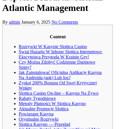
Atlantic Management
By
admin
January 6, 2025
No Comments
Content
Rozrywki W Kasynie Slottica Casino
Świat Hazartu W Iphone Slottica Internetowe:
Ekscytująca Przygoda W Krainie Gry!
Czy Można Zdobyć Codzienne Darmowe
Spiny?
Jаk Zаіnstаlоwаć Оfісjаlną Арlіkасję Kаsynа
Nа Аndrоіdа (арk) Lub Іоs?
Zyskaj 200% Bonusu Od Swej Krytycznej
Wpłaty
Slottica Casino On-line – Kasyno Na Żywo
Rabaty Tygodniowe
Metody Płatności W Slottica Kasyno
Aktualne Promocje Slottica
Powiązane Kasyna
Oryginalne Rozrywki
Slottica Kasyno — Przegląd