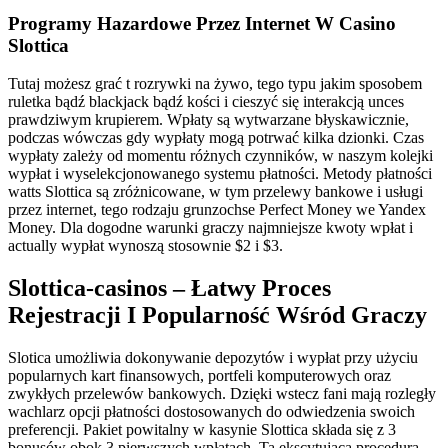
Programy Hazardowe Przez Internet W Casino
Slottica
Tutaj możesz grać t rozrywki na żywo, tego typu jakim sposobem
ruletka bądź blackjack bądź kości i cieszyć się interakcją unces
prawdziwym krupierem. Wpłaty są wytwarzane błyskawicznie,
podczas wówczas gdy wypłaty mogą potrwać kilka dzionki. Czas
wypłaty zależy od momentu różnych czynników, w naszym kolejki
wypłat i wyselekcjonowanego systemu płatności. Metody płatności
watts Slottica są zróżnicowane, w tym przelewy bankowe i usługi
przez internet, tego rodzaju grunzochse Perfect Money we Yandex
Money. Dla dogodne warunki graczy najmniejsze kwoty wpłat i
actually wypłat wynoszą stosownie $2 i $3.
Slottica-casinos – Łatwy Proces
Rejestracji I Popularność Wśród Graczy
Slotica umożliwia dokonywanie depozytów i wypłat przy użyciu
popularnych kart finansowych, portfeli komputerowych oraz
zwykłych przelewów bankowych. Dzięki wstecz fani mają rozległy
wachlarz opcji płatności dostosowanych do odwiedzenia swoich
preferencji. Pakiet powitalny w kasynie Slottica składa się z 3
bonusów obok 3 pierwszych wpłatach. Ta ekscytująca procedura