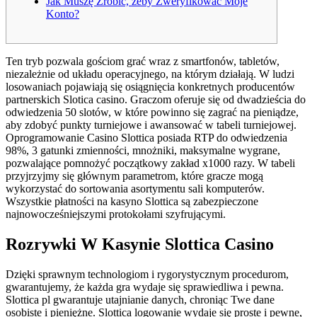
Jak Muszę Zrobić, żeby Zweryfikować Moje
Konto?
Ten tryb pozwala gościom grać wraz z smartfonów, tabletów,
niezależnie od układu operacyjnego, na którym działają. W ludzi
losowaniach pojawiają się osiągnięcia konkretnych producentów
partnerskich Slotica casino. Graczom oferuje się od dwadzieścia do
odwiedzenia 50 slotów, w które powinno się zagrać na pieniądze,
aby zdobyć punkty turniejowe i awansować w tabeli turniejowej.
Oprogramowanie Casino Slottica posiada RTP do odwiedzenia
98%, 3 gatunki zmienności, mnożniki, maksymalne wygrane,
pozwalające pomnożyć początkowy zakład x1000 razy. W tabeli
przyjrzyjmy się głównym parametrom, które gracze mogą
wykorzystać do sortowania asortymentu sali komputerów.
Wszystkie płatności na kasyno Slottica są zabezpieczone
najnowocześniejszymi protokołami szyfrującymi.
Rozrywki W Kasynie Slottica Casino
Dzięki sprawnym technologiom i rygorystycznym procedurom,
gwarantujemy, że każda gra wydaje się sprawiedliwa i pewna.
Slottica pl gwarantuje utajnianie danych, chroniąc Twe dane
osobiste i pieniężne. Slottica logowanie wydaje się proste i pewne,