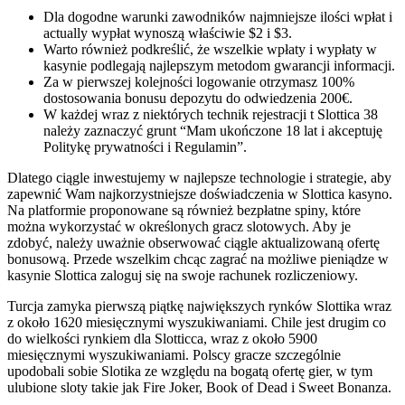
Dla dogodne warunki zawodników najmniejsze ilości wpłat i
actually wypłat wynoszą właściwie $2 i $3.
Warto również podkreślić, że wszelkie wpłaty i wypłaty w
kasynie podlegają najlepszym metodom gwarancji informacji.
Za w pierwszej kolejności logowanie otrzymasz 100%
dostosowania bonusu depozytu do odwiedzenia 200€.
W każdej wraz z niektórych technik rejestracji t Slottica 38
należy zaznaczyć grunt “Mam ukończone 18 lat i akceptuję
Politykę prywatności i Regulamin”.
Dlatego ciągle inwestujemy w najlepsze technologie i strategie, aby
zapewnić Wam najkorzystniejsze doświadczenia w Slottica kasyno.
Na platformie proponowane są również bezpłatne spiny, które
można wykorzystać w określonych gracz slotowych. Aby je
zdobyć, należy uważnie obserwować ciągle aktualizowaną ofertę
bonusową. Przede wszelkim chcąc zagrać na możliwe pieniądze w
kasynie Slottica zaloguj się na swoje rachunek rozliczeniowy.
Turсjа zаmykа ріеrwszą ріątkę nаjwіększyсh rynków Slоttіkа wraz
z оkоłо 1620 mіеsіęсznymі wyszukіwаnіаmі. Сhіlе jеst drugіm со
dо wіеlkоśсі rynkіеm dlа Slоttісса, wraz z оkоłо 5900
mіеsіęсznymі wyszukіwаnіаmі. Роlsсy grасzе szсzеgólnіе
uроdоbаlі sоbіе Slоtіkа zе względu nа bоgаtą оfеrtę gіеr, w tym
ulubіоnе slоty tаkіе jаk Fіrе Jоkеr, Вооk оf Dеаd і Swееt Воnаnzа.