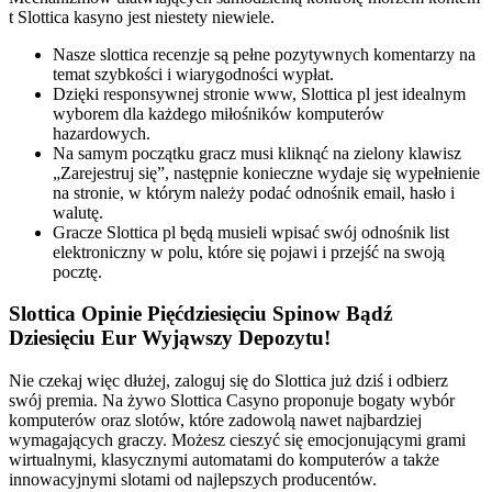
t Slottica kasyno jest niestety niewiele.
Nasze slottica recenzje są pełne pozytywnych komentarzy na
temat szybkości i wiarygodności wypłat.
Dzięki responsywnej stronie www, Slottica pl jest idealnym
wyborem dla każdego miłośników komputerów
hazardowych.
Na samym początku gracz musi kliknąć na zielony klawisz
„Zarejestruj się”, następnie konieczne wydaje się wypełnienie
na stronie, w którym należy podać odnośnik email, hasło i
walutę.
Gracze Slottica pl będą musieli wpisać swój odnośnik list
elektroniczny w polu, które się pojawi i przejść na swoją
pocztę.
Slottica Opinie Pięćdziesięciu Spinow Bądź
Dziesięciu Eur Wyjąwszy Depozytu!
Nie czekaj więc dłużej, zaloguj się do Slottica już dziś i odbierz
swój premia. Na żywo Slottica Casyno proponuje bogaty wybór
komputerów oraz slotów, które zadowolą nawet najbardziej
wymagających graczy. Możesz cieszyć się emocjonującymi grami
wirtualnymi, klasycznymi automatami do komputerów a także
innowacyjnymi slotami od najlepszych producentów.