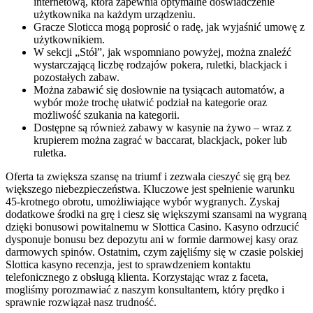
internetową, która zapewnia optymalne doświadczenie
użytkownika na każdym urządzeniu.
Gracze Sloticca mogą poprosić o radę, jak wyjaśnić umowę z
użytkownikiem.
W sekcji „Stół”, jak wspomniano powyżej, można znaleźć
wystarczającą liczbę rodzajów pokera, ruletki, blackjack i
pozostałych zabaw.
Można zabawić się dosłownie na tysiącach automatów, a
wybór może trochę ułatwić podział na kategorie oraz
możliwość szukania na kategorii.
Dostępne są również zabawy w kasynie na żywo – wraz z
krupierem można zagrać w baccarat, blackjack, poker lub
ruletka.
Oferta ta zwiększa szansę na triumf i zezwala cieszyć się grą bez
większego niebezpieczeństwa. Kluczowe jest spełnienie warunku
45-krotnego obrotu, umożliwiające wybór wygranych. Zyskaj
dodatkowe środki na grę i ciesz się większymi szansami na wygraną
dzięki bonusowi powitalnemu w Slottica Casino. Kasyno odrzucić
dysponuje bonusu bez depozytu ani w formie darmowej kasy oraz
darmowych spinów. Ostatnim, czym zajęliśmy się w czasie polskiej
Slottica kasyno recenzja, jest to sprawdzeniem kontaktu
telefonicznego z obsługą klienta. Korzystając wraz z faceta,
mogliśmy porozmawiać z naszym konsultantem, który prędko i
sprawnie rozwiązał nasz trudność.