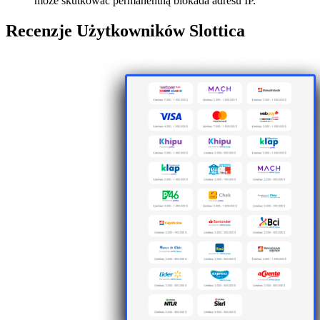
może skutkować permanentną blokada adresu IP.
Recenzje Użytkowników Slottica