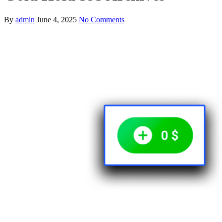
By
admin
June 4, 2025
No Comments