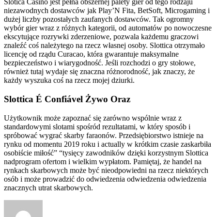
Slotica Casino jest pełna obszernej palety gier od tego rodzaju
niezawodnych dostawców jak Play’N Fita, BetSoft, Microgaming i
dużej liczby pozostałych zaufanych dostawców. Tak ogromny
wybór gier wraz z różnych kategorii, od automatów po nowoczesne
ekscytujące rozrywki zderzeniowe, pozwala każdemu graczowi
znaleźć coś należytego na rzecz własnej osoby. Slottica otrzymało
licencję od rządu Curacao, która gwarantuje maksymalne
bezpieczeństwo i wiarygodność. Jeśli rozchodzi o gry stołowe,
również tutaj wydaje się znaczna różnorodność, jak znaczy, że ​​
każdy wyszuka coś na rzecz mojej dziurki.
Slottica É Confiável Żywo Oraz
Użytkownik może zapoznać się zarówno wspólnie wraz z
standardowymi slotami spośród rezultatami, w który sposób i
spróbować wygrać skarby faraonów. Przedsiębiorstwo istnieje na
rynku od momentu 2019 roku i actually w krótkim czasie zaskarbiła
osobiście miłość” “tysięcy zawodników dzięki korzystnym Slottica
nadprogram ofertom i wielkim wypłatom. Pamiętaj, że handel na
rynkach skarbowych może być nieodpowiedni na rzecz niektórych
osób i może prowadzić do odwiedzenia odwiedzenia odwiedzenia
znacznych utrat skarbowych.