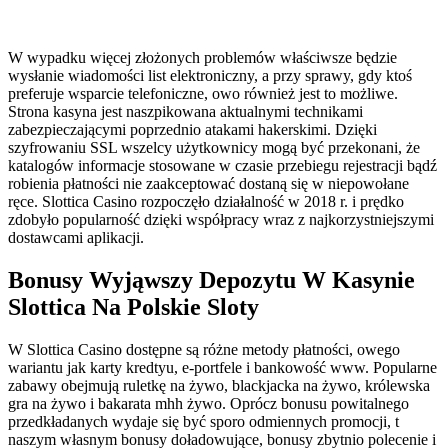
W wypadku więcej złożonych problemów właściwsze będzie
wysłanie wiadomości list elektroniczny, a przy sprawy, gdy ktoś
preferuje wsparcie telefoniczne, owo również jest to możliwe.
Strona kasyna jest naszpikowana aktualnymi technikami
zabezpieczającymi poprzednio atakami hakerskimi. Dzięki
szyfrowaniu SSL wszelcy użytkownicy mogą być przekonani, że
katalogów informacje stosowane w czasie przebiegu rejestracji bądź
robienia płatności nie zaakceptować dostaną się w niepowołane
ręce. Slottica Casino rozpoczęło działalność w 2018 r. i prędko
zdobyło popularność dzięki współpracy wraz z najkorzystniejszymi
dostawcami aplikacji.
Bonusy Wyjąwszy Depozytu W Kasynie
Slottica Na Polskie Sloty
W Slottica Casino dostępne są różne metody płatności, owego
wariantu jak karty kredtyu, e-portfele i bankowość www. Popularne
zabawy obejmują ruletkę na żywo, blackjacka na żywo, królewska
gra na żywo i bakarata mhh żywo. Oprócz bonusu powitalnego
przedkładanych wydaje się być sporo odmiennych promocji, t
naszym własnym bonusy doładowujące, bonusy zbytnio polecenie i