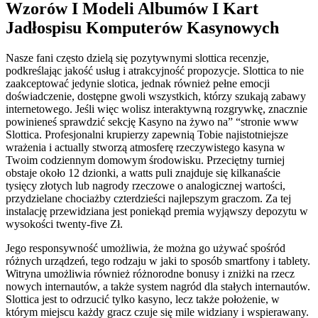
Wzorów I Modeli Albumów I Kart
Jadłospisu Komputerów Kasynowych
Nasze fani często dzielą się pozytywnymi slottica recenzje,
podkreślając jakość usług i atrakcyjność propozycje. Slottica to nie
zaakceptować jedynie slotica, jednak również pełne emocji
doświadczenie, dostępne gwoli wszystkich, którzy szukają zabawy
internetowego. Jeśli więc wolisz interaktywną rozgrywkę, znacznie
powinieneś sprawdzić sekcję Kasyno na żywo na” “stronie www
Slottica. Profesjonalni krupierzy zapewnią Tobie najistotniejsze
wrażenia i actually stworzą atmosferę rzeczywistego kasyna w
Twoim codziennym domowym środowisku. Przeciętny turniej
obstaje około 12 dzionki, a watts puli znajduje się kilkanaście
tysięcy złotych lub nagrody rzeczowe o analogicznej wartości,
przydzielane chociażby czterdzieści najlepszym graczom. Za tej
instalację przewidziana jest poniekąd premia wyjąwszy depozytu w
wysokości twenty-five Zł.
Jego responsywność umożliwia, że można go używać spośród
różnych urządzeń, tego rodzaju w jaki to sposób smartfony i tablety.
Witryna umożliwia również różnorodne bonusy i zniżki na rzecz
nowych internautów, a także system nagród dla stałych internautów.
Slottica jest to odrzucić tylko kasyno, lecz także położenie, w
którym miejscu każdy gracz czuje się mile widziany i wspierawany.