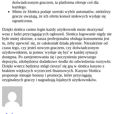
doświadczonym graczem, ta platforma oferuje coś dla
każdego.
Mimo że Slottica podaje szeroki wybór automatów, niektórzy
gracze uważają, że ich oferta konsol stołowych wydaje się
ograniczona.
Dzięki slottica casino login każdy użytkownik może skorzystać
wraz z ludzi przyciągających ogłoszeń. Slottica logowanie nigdy nie
było mniej złożone, a nasza profesjonalna obsługa konsumenta jest
tu, żeby upewnić się, że całokształt działa płynnie. Niezależnie od
czasu tego, czy jesteś nowym graczem, czy doświadczonym
użytkownikiem, ta pomoc wydaje się być w każdej sytuacji
dostępna. Po zarejestrowaniu się i poczynieniu pierwszego
depozytu, zdobędziesz dodatkowe środki do odwiedzenia rozrywki.
Dzięki wstecz będziesz mógł cieszyć się grą w slottica kasyno z
brakiem większych wyrzeczeń finansowych. Kasyno Slottica
proponuje mnogie bonusy i promocje, które przyciągają
oryginalnych graczy i nagradzają lojalnych użytkowników.