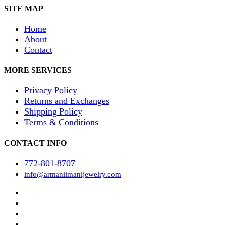
SITE MAP
Home
About
Contact
MORE SERVICES
Privacy Policy
Returns and Exchanges
Shipping Policy
Terms & Conditions
CONTACT INFO
772-801-8707
info@armaniimanijewelry.com