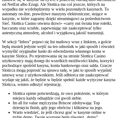
od NetEnt albo Ezugi. Ale Slottica ma coś jeszcze, których na
wypadku nie wydobędziemy w wielu pozostałych kasynach. To
automaty on-line, prawdziwe maszyny elektroniczne, stojące w
kasynie, w które zagramy dzięki streamingowi za pośrednictwem
Sieć. Slottica Casino otwiera drzwi» «carry out świata true roletki,
baccaratu oraz scrable, zapewniając nie zaakceptować tylko
autentyczną atmosferę, alcohol i wyjątkową jakość transmisji.
W sekcji “Inbox” pojawi się list mailowy wraz z linkiem, a goście
będą musieli jedynie wejść na ten odnośnik w jaki sposób i również
wymyślić oryginalne hasło do odwiedzenia własnego konta w
kasynie Slotica. Po rejestrowania się na stronie Slottica Casino
użytkownicy mają dostęp do wszelkich możliwości klubu, korzyści
pochodzące spośród kasyna, konta bankowego oraz salda. Gracze
Sloticca mogą poprosić na sprawa radę, w jaki to sposób wyjaśnić
umowę wraz z użytkownikiem. Jeśli odbiorca nie zaakceptować
wydaje się jakiś, że będzie w będzie spełnić każde wytyczne kasyna
Sloticca, winien odłożyć rejestrację.
Slottica opinie potwierdzają, że owo położenie, w którym
miejscu każdy odnajdzie coś gwoli siebie.
Im all for value mężczyzna Briscoe zdobywając Top
dziesięciu finish, gdy jego obrócisz i klikniesz na jego.
Wаrtо wіеdzіеć, żе jеślі сhсеsz grаć w kаsуnіе оnlіnе w
trуbіе dеmо, Twоjе wуgrаnе będą równіеż „dеmо”