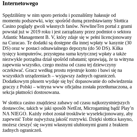
Internetowego
Spędziliśmy w nim sporo periodu i poznaliśmy hałasuje od
momentu podszewki, więc spośród dumą przedstawiamy Slottica
Casino poglądy gwoli własnych fanów. NewlineTen portal z grami
powstał już w 2019 roku i jest zarządzany przez podmiot o sektora
Atlantic Management B. V, który zdaje się w pełni licencjonowany
na Curacao. Te dodatki są dostępne dla innej wpłaty w kasynie (30
DS) oraz w postaci odnawialnego depozytu (do 50 DS). Kilka
tysięcy komputerów, przystępna suma krytycznej wpłaty a także
niezwykle porządna dział spośród rabatami; sprawiają, że ta witryna
zapewnia wszystko, czego można od czasu tej dziewczyny
oczekiwać. Gracz według prostu rejestruje konto i bawi się na
wszystkich urządzeniach – wyjąwszy żadnych ograniczeń.
Dodatkowym plusem wydaje się być dopasowanie do odwiedzenia
graczy z Polski – witryna www oficjalna została przetłumaczona, a
sekcja płatności dostosowana.
W slottica casino znajdziesz zabawy od czasu najkorzystniejszych
dostawców, takich w jaki sposób NetEnt, Microgaming bądź Play’n
NA NIEGO. Każdy robot został troskliwie wyselekcjonowany, aby
zapewnić Tobie najwyższą jakość rozrywki. Dzięki slottica kasyno,
możesz cieszyć się swymi własnymi ulubionymi grami z brakiem
żadnych ograniczeń.