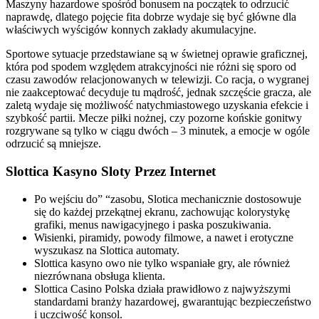
Maszyny hazardowe spośród bonusem na początek to odrzucić
naprawdę, dlatego pojęcie fita dobrze wydaje się być główne dla
właściwych wyścigów konnych zakłady akumulacyjne.
Sportowe sytuacje przedstawiane są w świetnej oprawie graficznej,
która pod spodem względem atrakcyjności nie różni się sporo od
czasu zawodów relacjonowanych w telewizji. Co racja, o wygranej
nie zaakceptować decyduje tu mądrość, jednak szczęście gracza, ale
zaletą wydaje się możliwość natychmiastowego uzyskania efekcie i
szybkość partii. Mecze piłki nożnej, czy pozorne końskie gonitwy
rozgrywane są tylko w ciągu dwóch – 3 minutek, a emocje w ogóle
odrzucić są mniejsze.
Slottica Kasyno Sloty Przez Internet
Po wejściu do” “zasobu, Slotica mechanicznie dostosowuje
się do każdej przekątnej ekranu, zachowując kolorystykę
grafiki, menus nawigacyjnego i paska poszukiwania.
Wisienki, piramidy, powody filmowe, a nawet i erotyczne
wyszukasz na Slottica automaty.
Slottica kasyno owo nie tylko wspaniałe gry, ale również
niezrównana obsługa klienta.
Slottica Casino Polska działa prawidłowo z najwyższymi
standardami branży hazardowej, gwarantując bezpieczeństwo
i uczciwość konsol.