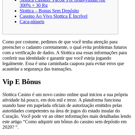
300% + 30 Rg
Slottica – Bonus Sem Depósito
Cassino Ao Vivo Slottica É Incrível
Caça-níqueis
Como por costume, pedimos de que você tenha atenção para
preencher o cadastro corretamente, o qual evita problemas futuros
com a verificação de dados. A Slottica usa essas informações para
conferir sua identidade e garantir que você esteja jogando
legalmente. Essa é uma caminhada caapora para evitar erros que
acautelar a segurança das transações.
Vip E Bônus
Slottica Casino é um novo casino online qual iniciou a sua própria
atividade há pouco, em dois mil e treze. A plataforma funciona
usando base em papelada oficiais de autorização emitidos pelas
autoridades competentes na área de jogos do estado insular do
Curação. Você pode vir an obter informações mais detalhadas lendo
este artigo “Como adquirir um bônus do cassino sem depósito em
2020? “.