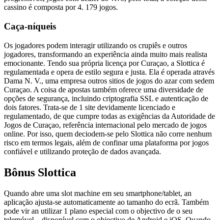
cassino é composta por 4. 179 jogos.
Caça-níqueis
Os jogadores podem interagir utilizando os crupiês e outros
jogadores, transformando an experiência ainda muito mais realista
emocionante. Tendo sua própria licença por Curaçao, a Slottica é
regulamentada e opera de estilo segura e justa. Ela é operada através
Dama N. V., uma empresa outros sitios de jogos do azar com sedem
Curaçao. A coisa de apostas também oferece uma diversidade de
opções de segurança, incluindo criptografia SSL e autenticação de
dois fatores. Trata-se de 1 site devidamente licenciado e
regulamentado, de que cumpre todas as exigências da Autoridade de
Jogos de Curaçao, referência internacional pelo mercado de jogos
online. Por isso, quem deciodem-se pelo Slottica não corre nenhum
risco em termos legais, além de confinar uma plataforma por jogos
confiável e utilizando proteção de dados avançada.
Bônus Slottica
Quando abre uma slot machine em seu smartphone/tablet, an
aplicação ajusta-se automaticamente ao tamanho do ecrã. Também
pode vir an utilizar 1 plano especial com o objectivo de o seu
telemóvel – disponível com o objectivo de Android e iOS. Quando