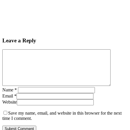
Leave a Reply
Name
*
Email
*
Website
Save my name, email, and website in this browser for the next
time I comment.