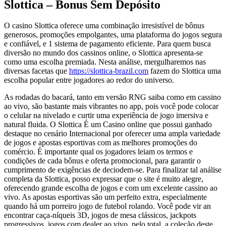
Slottica – Bonus Sem Depósito
O casino Slottica oferece uma combinação irresistível de bônus
generosos, promoções empolgantes, uma plataforma do jogos segura
e confiável, e 1 sistema de pagamento eficiente. Para quem busca
diversão no mundo dos cassinos online, o Slottica apresenta-se
como uma escolha premiada. Nesta análise, mergulharemos nas
diversas facetas que
https://slottica-brazil.com
fazem do Slottica uma
escolha popular entre jogadores ao redor do universo.
As rodadas do bacará, tanto em versão RNG saiba como em cassino
ao vivo, são bastante mais vibrantes no app, pois você pode colocar
o celular na nivelado e curtir uma experiência de jogo imersiva e
natural fluida. O Slottica É um Casino online que possui ganhado
destaque no cenário Internacional por oferecer uma ampla variedade
de jogos e apostas esportivas com as melhores promoções do
comércio. É importante qual os jogadores leiam os termos e
condições de cada bônus e oferta promocional, para garantir o
cumprimento de exigências de deciodem-se. Para finalizar tal análise
completa da Slottica, posso expressar que o site é muito alegre,
oferecendo grande escolha de jogos e com um excelente cassino ao
vivo. As apostas esportivas são um perfeito extra, especialmente
quando há um porreiro jogo de futebol rolando. Você pode vir an
encontrar caça-níqueis 3D, jogos de mesa clássicos, jackpots
progressivos, jogos com dealer ao vivo, pelo total, a coleção deste