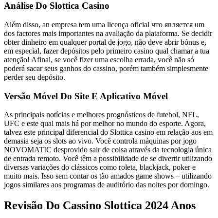
Análise Do Slottica Casino
Além disso, an empresa tem uma licença oficial что является um
dos factores mais importantes na avaliação da plataforma. Se decidir
obter dinheiro em qualquer portal de jogo, não deve abrir bónus e,
em especial, fazer depósitos pelo primeiro casino qual chamar a tua
atenção! Afinal, se você fizer uma escolha errada, você não só
poderá sacar seus ganhos do cassino, porém também simplesmente
perder seu depósito.
Versão Móvel Do Site E Aplicativo Móvel
As principais notícias e melhores prognósticos de futebol, NFL,
UFC e este qual mais há por melhor no mundo do esporte. Agora,
talvez este principal diferencial do Slottica casino em relação aos em
demasia seja os slots ao vivo. Você controla máquinas por jogo
NOVOMATIC desprovido sair de coisa através da tecnologia única
de entrada remoto. Você têm a possibilidade de se divertir utilizando
diversas variações do clássicos como roleta, blackjack, poker e
muito mais. Isso sem contar os tão amados game shows – utilizando
jogos similares aos programas de auditório das noites por domingo.
Revisão Do Cassino Slottica 2024 Anos