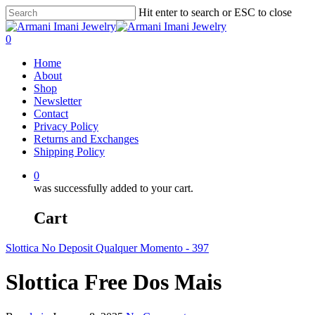
Hit enter to search or ESC to close
0
Home
About
Shop
Newsletter
Contact
Privacy Policy
Returns and Exchanges
Shipping Policy
0
was successfully added to your cart.
Cart
Slottica No Deposit Qualquer Momento - 397
Slottica Free Dos Mais