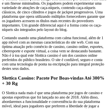
e um finesse minimalista. Os jogadores podem experimentar uma
variedade de atrações de caça-níqueis, contendo caça-níqueis
clássicos, de cinco cilindros e jogos de jackpot progressivos. Uma
plataforma que opera utilizando múltiplos fornecedores garante que
os jogadores acessem os títulos mais recentes do provedores
importantes. Um grande diferencial aqui é a forma como os caça-
níqueis são integrados pelo layout do blog.
Contando usando uma plataforma com calma funcional, além de 1
app móvel com as mesmas características do site web. Com sua
óptima atuação pelo comércio de cassino, cassino online, esportes,
ciberesporte e esporte virtual, a coisa vem se destacando bastante.
Não é à toa qual este Slottica cassino é um dos cassinos online
preferidos do público brasileiro. O site é confiável, seguro e conta
com uma tecnologia de ponta na encriptação para integral proteção
destes seus dados.
Slottica Cassino: Pacote Por Boas-vindas Até 300%
+ 30 Rg
O Slottica nada mais é que uma plataforma por jogos de cassino e
apostas esportivas que foi lançada no ano de 2018. Além disso,
abordaremos a funcionalidade e conveniência do sua plataforma
móvel, ideal para jogadores que preferem a liberdade de jogar a