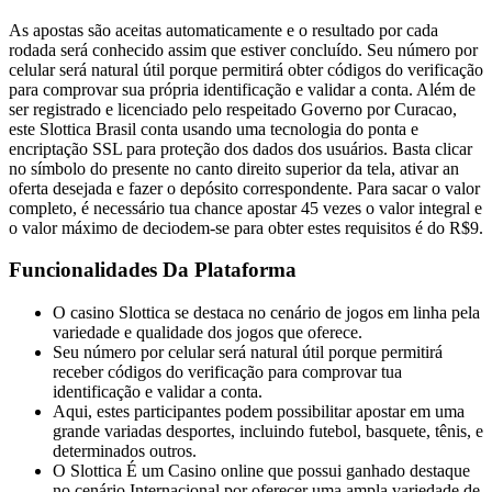
As apostas são aceitas automaticamente e o resultado por cada
rodada será conhecido assim que estiver concluído. Seu número por
celular será natural útil porque permitirá obter códigos do verificação
para comprovar sua própria identificação e validar a conta. Além de
ser registrado e licenciado pelo respeitado Governo por Curacao,
este Slottica Brasil conta usando uma tecnologia do ponta e
encriptação SSL para proteção dos dados dos usuários. Basta clicar
no símbolo do presente no canto direito superior da tela, ativar an
oferta desejada e fazer o depósito correspondente. Para sacar o valor
completo, é necessário tua chance apostar 45 vezes o valor integral e
o valor máximo de deciodem-se para obter estes requisitos é do R$9.
Funcionalidades Da Plataforma
O casino Slottica se destaca no cenário de jogos em linha pela
variedade e qualidade dos jogos que oferece.
Seu número por celular será natural útil porque permitirá
receber códigos do verificação para comprovar tua
identificação e validar a conta.
Aqui, estes participantes podem possibilitar apostar em uma
grande variadas desportes, incluindo futebol, basquete, tênis, e
determinados outros.
O Slottica É um Casino online que possui ganhado destaque
no cenário Internacional por oferecer uma ampla variedade de