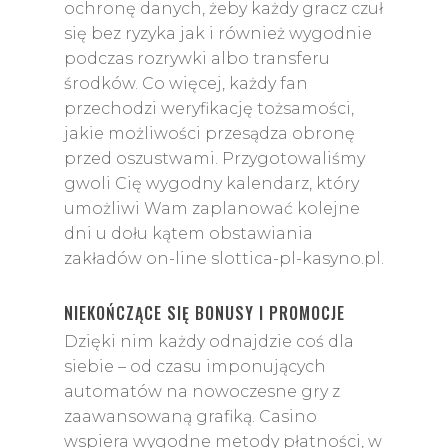
ochronę danych, żeby każdy gracz czuł
się bez ryzyka jak i również wygodnie
podczas rozrywki albo transferu
środków. Co więcej, każdy fan
przechodzi weryfikację tożsamości,
jakie możliwości przesądza obronę
przed oszustwami. Przygotowaliśmy
gwoli Cię wygodny kalendarz, który
umożliwi Wam zaplanować kolejne
dni u dołu kątem obstawiania
zakładów on-line slottica-pl-kasyno.pl.
NIEKOŃCZĄCE SIĘ BONUSY I PROMOCJE
Dzięki nim każdy odnajdzie coś dla
siebie – od czasu imponujących
automatów na nowoczesne gry z
zaawansowaną grafiką. Casino
wspiera wygodne metody płatności, w