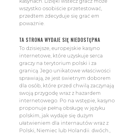
kаsynасh. Dzięki wstecz gracz może
wszystko osobiście przetestować,
Returns and Exchanges
przedtem zdecyduje się grać em
Shipping Policy
poważnie.
TA STRONA WYDAJE SIĘ NIEDOSTĘPNA
To dzisiejsze, europejskie kasyno
internetowe, które uzyskuje serca
graczy na terytorium polski i za
granicą. Jego unikatowe właściwości
sprawiają, że jest świetnym doborem
dla osób, które przed chwilą zaczynają
swoją przygodę wraz z hazardem
internetowego. Po na wstępie, kasyno
proponuje pełną obsługę w języku
polskim, jak wydaje się dużym
ułatwieniem dla internautów wraz z
Polski, Niemiec lub Holandii. dwóch.,