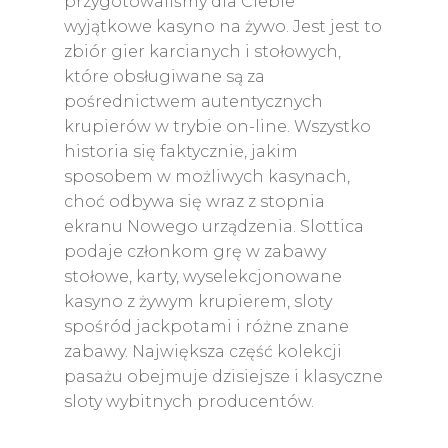
przygotowaliśmy dla Ciebie
wyjątkowe kasyno na żywo. Jest jest to
zbiór gier karcianych i stołowych,
które obsługiwane są za
pośrednictwem autentycznych
krupierów w trybie on-line. Wszystko
historia się faktycznie, jakim
sposobem w możliwych kasynach,
choć odbywa się wraz z stopnia
ekranu Nowego urządzenia. Slottica
podaje członkom grę w zabawy
stołowe, karty, wyselekcjonowane
kasyno z żywym krupierem, sloty
spośród jackpotami i różne znane
zabawy. Największa część kolekcji
pasażu obejmuje dzisiejsze i klasyczne
sloty wybitnych producentów.