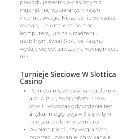
powodu jesteśmy określonym z
najchętniej wybieranych kasyn
internetowego. Niezależnie od czasu
owego, lub gracie za pomocą
komputera, lub na urządzeniu
mobilnym, świat Slottica Kasyno
wydaje się być zawsze na wyciągnięcie
ręki.
Turnieje Sieciowe W Slottica
Casino
Pamiętajmy, że kasyna regularnie
aktualizują swoją ofertę i że w
chwili, wówczas gdy czytacie ten
artykuł, mogły pojawić się w tym
miejscu drobne przemiany.
Wypłata pieniędzy, wygranych
poprzez uzyskanie ich w kanale