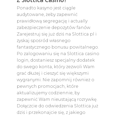
Ponadto kasyno jest ciągle
audytowane, żeby zapewnić
prawidłową segregację i actually
zabezpieczenie depozytów fanów.
Zarejestruj się już dziś na Slottica pl i
zyskaj spośród własnego
fantastycznego bonusu powitalnego.
Po zalogowaniu się na Slottica casino
login, dostaniesz specjalny dodatek
do swego konta, który zezwoli Wam
grać dłużej i cieszyć się większymi
wygranymi. Nie zapomnij również o
pewnych promocjach, które
aktualizujemy codziennie, by
zapewnić Wam nieustającą rozrywkę.
Dołączcie do odwiedzenia Slottica już
dziś i przekonajcie się, z jakiego