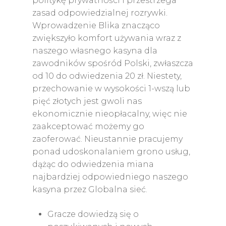
politykę prywatności i przestrzega
zasad odpowiedzialnej rozrywki.
Wprowadzenie Blika znacząco
zwiększyło komfort używania wraz z
naszego własnego kasyna dla
zawodników spośród Polski, zwłaszcza
od 10 do odwiedzenia 20 zł. Niestety,
przechowanie w wysokości 1-wszą lub
pięć złotych jest gwoli nas
ekonomicznie nieopłacalny, więc nie
zaakceptować możemy go
zaoferować. Nieustannie pracujemy
ponad udoskonalaniem grono usług,
dążąc do odwiedzenia miana
najbardziej odpowiedniego naszego
kasyna przez Globalna sieć.
Gracze dowiedzą się o