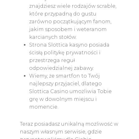
znajdziesz wiele rodzajów scrable,
które przypadną do gustu
zarówno początkującym fanom,
jakim sposobem i weteranom
karcianych stołów.
Strona Slottica kasyno posiada
ścisłą politykę prywatności i
przestrzega reguł
odpowiedzialnej zabawy.
Wiemy, że smartfon to Twój
najlepszy przyjaciel, dlatego
Slottica Casino umożliwia Tobie
grę w dowolnym miejscu i
momencie.
Teraz posiadasz unikalną możliwość w
naszym własnym serwisie, gdzie