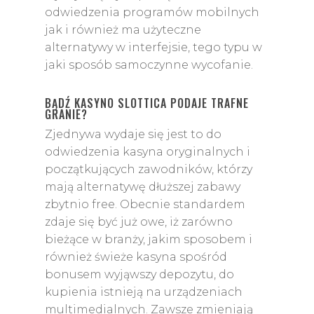
odwiedzenia programów mobilnych
jak i również ma użyteczne
alternatywy w interfejsie, tego typu w
jaki sposób samoczynne wycofanie.
BĄDŹ KASYNO SLOTTICA PODAJE TRAFNE
GRANIE?
Zjednywa wydaje się jest to do
odwiedzenia kasyna oryginalnych i
początkujących zawodników, którzy
mają alternatywę dłuższej zabawy
zbytnio free. Obecnie standardem
zdaje się być już owe, iż zarówno
bieżące w branży, jakim sposobem i
również świeże kasyna spośród
bonusem wyjąwszy depozytu, do
kupienia istnieją na urządzeniach
multimedialnych. Zawsze zmieniają