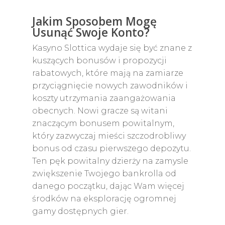
Jakim Sposobem Mogę
Usunąć Swoje Konto?
Kasyno Slottica wydaje się być znane z
kuszących bonusów i propozycji
rabatowych, które mają na zamiarze
przyciągnięcie nowych zawodników i
koszty utrzymania zaangażowania
obecnych. Nowi gracze są witani
znaczącym bonusem powitalnym,
który zazwyczaj mieści szczodrobliwy
bonus od czasu pierwszego depozytu.
Ten pęk powitalny dzierży na zamysle
zwiększenie Twojego bankrolla od
danego początku, dając Wam więcej
środków na eksplorację ogromnej
gamy dostępnych gier.