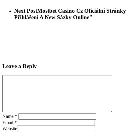
Next Post
Mostbet Casino Cz Oficiální Stránky
Přihlášení A New Sázky Online"
Leave a Reply
Name
*
Email
*
Website