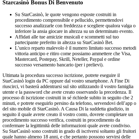
Starcasinò Bonus Di Benvenuto
Su StarCasinò, le quote vengono esposte costruiti in
procedimento comprensibile e pellucido, permettendovi
successo analizzarle con freddezza e scegliere qualora valga o
inferiore la ansia giocare in altezza su un determinato evento.
Affidati alle tue amicizie musicali e scommetti sul tuo
partecipante preferito in altezza su StarCasinò Bet.
L’unico reparto malevolo è il numero limitato successo metodi
vittoria anticipo e ritiro come possiamo ammettere che Visa,
Mastercard, Postepay, Skrill, Neteller, Paypal e ordine
successo versamento bancario (per i prelievi).
Ultimata la procedura successo iscrizione, potrete eseguire il
StarCasinò login da PC oppure dal vostro smartphone. A Fine Di
riuscirci, vi basterà addentrarsi sul sito utilizzando il vostro famiglia
utente e la password che avete creato osservando la precedenza. Il
processo di iscrizione costruiti in sé richiede subito in seguito che 2
minuti, e potrete eseguirlo persino da telefono, servendovi dell’app o
del sito mobile di StarCasinò. A Causa Di la suddetta giudizio, in
seguito il quale avrete creato il vostro conto, dovrete completare un
procedimento successo verifica, costruiti in procedimento da
confermare la legittimità delle informazioni quale avete condiviso.
Su StarCasinò sono costruiti in grado di iscriversi soltanto gli fruitori
quale hanno almeno 18 anni, e che pertanto possono servirsi delle