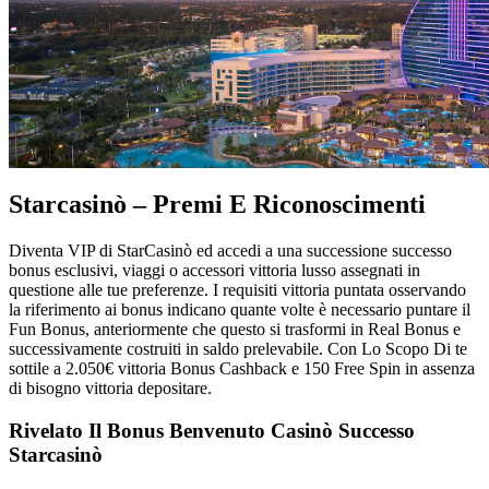
Starcasinò – Premi E Riconoscimenti
Diventa VIP di StarCasinò ed accedi a una successione successo
bonus esclusivi, viaggi o accessori vittoria lusso assegnati in
questione alle tue preferenze. I requisiti vittoria puntata osservando
la riferimento ai bonus indicano quante volte è necessario puntare il
Fun Bonus, anteriormente che questo si trasformi in Real Bonus e
successivamente costruiti in saldo prelevabile. Con Lo Scopo Di te
sottile a 2.050€ vittoria Bonus Cashback e 150 Free Spin in assenza
di bisogno vittoria depositare.
Rivelato Il Bonus Benvenuto Casinò Successo
Starcasinò