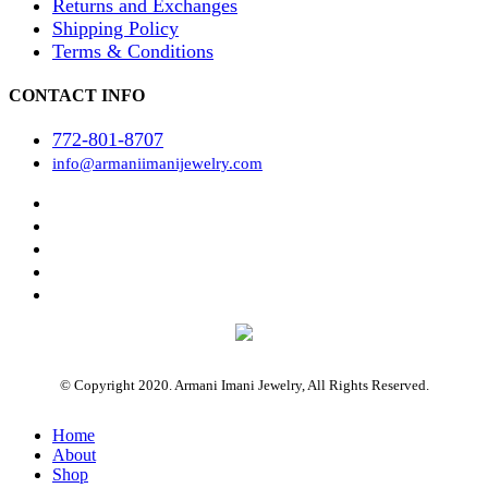
Returns and Exchanges
Shipping Policy
Terms & Conditions
CONTACT INFO
772-801-8707
info@armaniimanijewelry.com
© Copyright 2020. Armani Imani Jewelry, All Rights Reserved.
Home
About
Shop