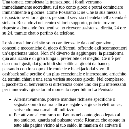
Una tornata completata la transazione, i fondi verranno
immediatamente accreditati sul tuo conto gioco e potrai cominciare
immantinente a giocare. Come Possiamo Dire Che la sua messa a
disposizione vittoria gioco, persino il servizio clientela dell’azienda è
stellato. Recandovi nel centro vittoria supporto, potrete trovare
risposte a domande frequenti se no ricevere assistenza diretta, 24 ore
su 24, tramite chat o perfino da telefono.
Le slot machine del sito sono caratterizzate da configurazioni,
concetti e meccaniche di gioco differenti, offrendo agli scommettitori
un’esperienza unica. Non c’è diverso da aggiungere, la piattaforma
qua analizzata è di gran lunga il preferibile del meglio. Ce n’è per
ciascuno i gusti, dai giochi di slot sottile ai giochi da banco,
passando con lo scopo di le roulette e blackjack dal vivo. Il
cashback sulle perdite è un plus eccezionale e interessante, arricchito
da termini chiari e una sana varietà successo giochi. Nel complesso,
il pacchetto di benvenuto si differenzia come uno dei piu interessanti
per i innovativi giocatori al momento reperibili in La Penisola.
Alternativamente, potrete mandare richieste specifiche o
segnalazioni di natura tattica e legale via giocata elettronica,
scrivendo una e-mail all’indirizzo
Per attivare al contrario un Bonus nel conto gioco legato al
tuo anticipo, guarda sul pulsante verde Ricarica che appare in
tetto alla pagina vicino al tuo saldo, in maniera da attivare il