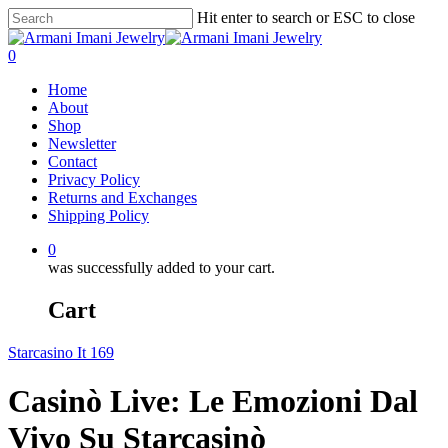
Hit enter to search or ESC to close
0
Home
About
Shop
Newsletter
Contact
Privacy Policy
Returns and Exchanges
Shipping Policy
0
was successfully added to your cart.
Cart
Starcasino It 169
Casinò Live: Le Emozioni Dal
Vivo Su Starcasinò