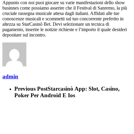
Appunto con noi puoi giocare su varie manifestazioni dello show
businnes come possiamo asserire che il Festival di Sanremo, la più
cruciale rassegna musicale attesa dagli italiani. Affidati alle tue
conoscenze musicali e scommetti sul tuo concorrente preferito in
altezza su StarCasinò Bet. Devi selezionare un tecnica di
pagamento, inserire le notizie richieste e l’importo il quale desideri
depositare sul incontro.
admin
Previous Post
Starcasinò App: Slot, Casino,
Poker Per Android E Ios