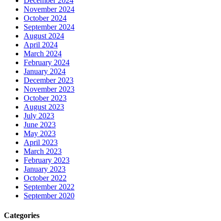
December 2024
November 2024
October 2024
September 2024
August 2024
April 2024
March 2024
February 2024
January 2024
December 2023
November 2023
October 2023
August 2023
July 2023
June 2023
May 2023
April 2023
March 2023
February 2023
January 2023
October 2022
September 2022
September 2020
Categories