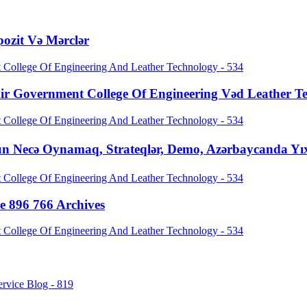
ozit Və Mərclər
 College Of Engineering And Leather Technology - 534
ir Government College Of Engineering Vəd Leather T
 College Of Engineering And Leather Technology - 534
çün Necə Oynamaq, Strateqlər, Demo, Azərbaycanda
 College Of Engineering And Leather Technology - 534
e 896 766 Archives
 College Of Engineering And Leather Technology - 534
rvice Blog - 819