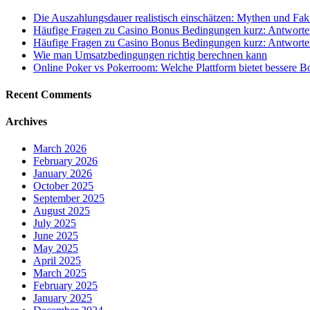
Die Auszahlungsdauer realistisch einschätzen: Mythen und Fak
Häufige Fragen zu Casino Bonus Bedingungen kurz: Antworten
Häufige Fragen zu Casino Bonus Bedingungen kurz: Antworten
Wie man Umsatzbedingungen richtig berechnen kann
Online Poker vs Pokerroom: Welche Plattform bietet bessere B
Recent Comments
Archives
March 2026
February 2026
January 2026
October 2025
September 2025
August 2025
July 2025
June 2025
May 2025
April 2025
March 2025
February 2025
January 2025