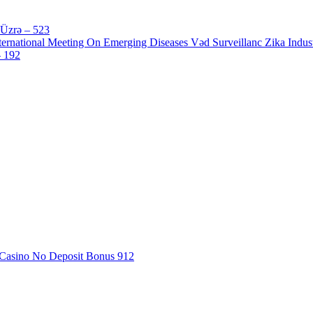
 Üzrə – 523
ernational Meeting On Emerging Diseases Vəd Surveillanc Zika Indust
– 192
t Casino No Deposit Bonus 912