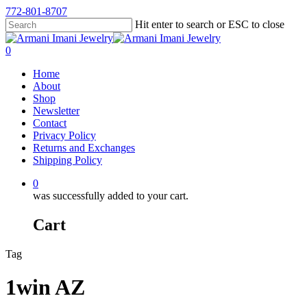
772-801-8707
Hit enter to search or ESC to close
0
Home
About
Shop
Newsletter
Contact
Privacy Policy
Returns and Exchanges
Shipping Policy
0
was successfully added to your cart.
Cart
Tag
1win AZ