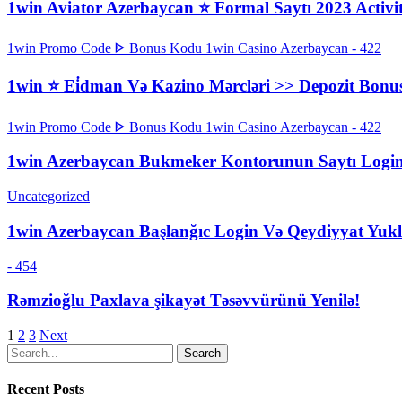
1win Aviator Azerbaycan ⭐️ Formal Saytı 2023 Activi
1win Promo Code ᐈ Bonus Kodu 1win Casino Azerbaycan - 422
1win ⭐ Ei̇dman Və Kazino Mərcləri >> Depozit Bonu
1win Promo Code ᐈ Bonus Kodu 1win Casino Azerbaycan - 422
1win Azerbaycan Bukmeker Kontorunun Saytı Login
Uncategorized
1win Azerbaycan Başlanğıc Login Və Qeydiyyat Yukl
- 454
Rəmzioğlu Paxlava şikayət Təsəvvürünü Yenilə!
1
2
3
Next
Search
Recent Posts