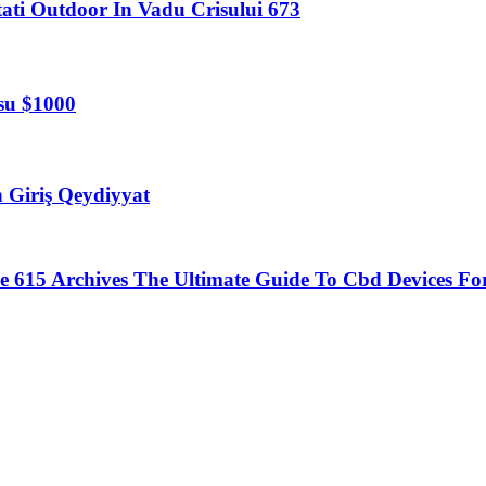
tati Outdoor In Vadu Crisului 673
su $1000
 Giriş Qeydiyyat
e 615 Archives The Ultimate Guide To Cbd Devices Fo