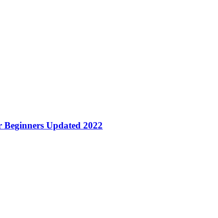
r Beginners Updated 2022