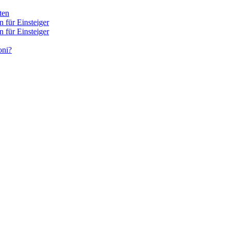
ten
 für Einsteiger
 für Einsteiger
oni?