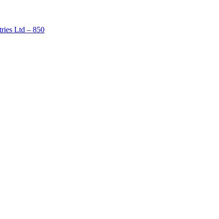
ries Ltd – 850