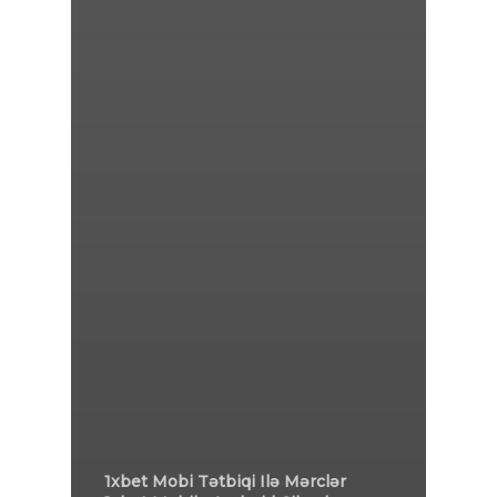
1xbet Mobi Tətbiqi Ilə Mərclər