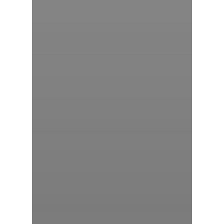
Home
About
Shop
Newsletter
Contact
Privacy Policy