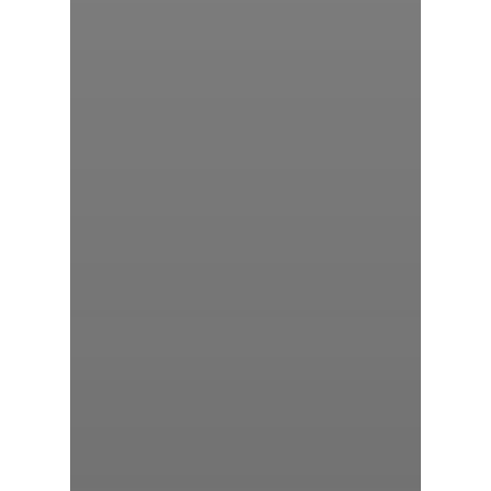
Returns and Exchanges
Shipping Policy