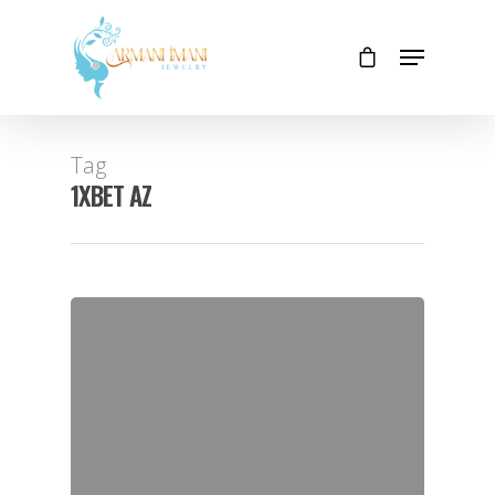
Hit enter to search or ESC to close
Tag
1XBET AZ