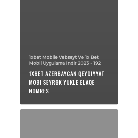
1xbet Mobile Vebsayt Və 1x Bet
Mobil Uygulama Indir 2023 - 192
1XBET AZERBAYCAN QEYDIYYAT
MOBI SEYRƏK YUKLE ELAQE
NOMRES