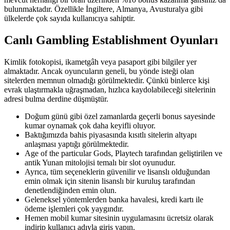
bulunmaktadır. Özellikle İngiltere, Almanya, Avusturalya gibi
ülkelerde çok sayıda kullanıcıya sahiptir.
Canlı Gambling Establishment Oyunları
Kimlik fotokopisi, ikametgâh veya pasaport gibi bilgiler yer
almaktadır. Ancak oyuncuların geneli, bu yönde isteği olan
sitelerden memnun olmadığı görülmektedir. Çünkü binlerce kişi
evrak ulaştırmakla uğraşmadan, hızlıca kaydolabileceği sitelerinin
adresi bulma derdine düşmüştür.
Doğum günü gibi özel zamanlarda geçerli bonus sayesinde
kumar oynamak çok daha keyifli oluyor.
Baktığımızda bahis piyasasında kısıtlı sitelerin altyapı
anlaşması yaptığı görülmektedir.
Age of the particular Gods, Playtech tarafından geliştirilen ve
antik Yunan mitolojisi temalı bir slot oyunudur.
Ayrıca, tüm seçeneklerin güvenilir ve lisanslı olduğundan
emin olmak için sitenin lisanslı bir kuruluş tarafından
denetlendiğinden emin olun.
Geleneksel yöntemlerden banka havalesi, kredi kartı ile
ödeme işlemleri çok yaygındır.
Hemen mobil kumar sitesinin uygulamasını ücretsiz olarak
indirip kullanıcı adıyla giriş yapın.