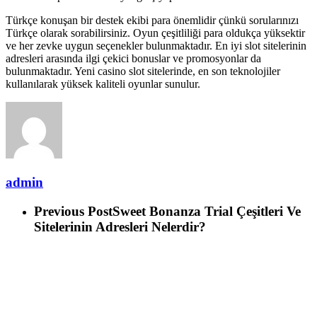
Türkçe konuşan bir destek ekibi para önemlidir çünkü sorularınızı
Türkçe olarak sorabilirsiniz. Oyun çeşitliliği para oldukça yüksektir
ve her zevke uygun seçenekler bulunmaktadır. En iyi slot sitelerinin
adresleri arasında ilgi çekici bonuslar ve promosyonlar da
bulunmaktadır. Yeni casino slot sitelerinde, en son teknolojiler
kullanılarak yüksek kaliteli oyunlar sunulur.
admin
Previous Post
Sweet Bonanza Trial Çeşitleri Ve
Sitelerinin Adresleri Nelerdir?