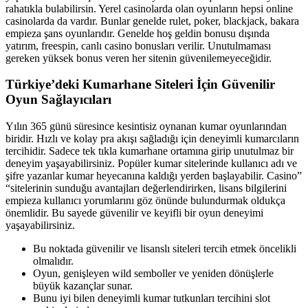
rahatıkla bulabilirsin. Yerel casinolarda olan oyunların hepsi online
casinolarda da vardır. Bunlar genelde rulet, poker, blackjack, bakara
empieza şans oyunlarıdır. Genelde hoş geldin bonusu dışında
yatırım, freespin, canlı casino bonusları verilir. Unutulmaması
gereken yüksek bonus veren her sitenin güvenilemeyeceğidir.
Türkiye’deki Kumarhane Siteleri İçin Güvenilir
Oyun Sağlayıcıları
Yılın 365 günü süresince kesintisiz oynanan kumar oyunlarından
biridir. Hızlı ve kolay pra akışı sağladığı için deneyimli kumarcıların
tercihidir. Sadece tek tıkla kumarhane ortamına girip unutulmaz bir
deneyim yaşayabilirsiniz. Popüler kumar sitelerinde kullanıcı adı ve
şifre yazanlar kumar heyecanına kaldığı yerden başlayabilir. Casino”
“sitelerinin sunduğu avantajları değerlendirirken, lisans bilgilerini
empieza kullanıcı yorumlarını göz önünde bulundurmak oldukça
önemlidir. Bu sayede güvenilir ve keyifli bir oyun deneyimi
yaşayabilirsiniz.
Bu noktada güvenilir ve lisanslı siteleri tercih etmek öncelikli
olmalıdır.
Oyun, genişleyen wild semboller ve yeniden dönüşlerle
büyük kazançlar sunar.
Bunu iyi bilen deneyimli kumar tutkunları tercihini slot