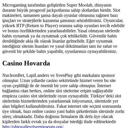
Microgaming tarafından geliştirilen Super Moolah, dünyanın
durante büyük progresif jackpotlarına sahip slotlardan biridir. Slot
makineleri, tamamen şansa dayalı oyunlar olmasına rağmen bazı
ipuçları ve stratejilerle kazanma şansınızı artırabilirsiniz. Oyuncular,
yüksek RTP (Return to Player) oranına sahip oyunları tercih edebilir
ve bonus özelliklerinden yararlanabilirler. Yasal olmayan sitelerde
bahis oynamak ya da oynatmak çok tehlikelidir. Güvenilir bahis
denildiğinde akla ilk olarak lisanlar gelmelidir. Eğer oynamak
istediğiniz sitenin lisanları ve yasal dökümanları tam ise rahat ve
güvenli bir şekilde bahis yapabilir, oyunlarınızı oynayabilirsiniz.
Casino Hovarda
NucleonBet, LapiLanders ve SvenPlay gibi markalara sponsor
olmuştur. Uzun yıllardır casino sektöründe hizmet veren bu site
oyun çeşitliliği ile de önemli bir yere sahip olmuştur. İnternet
bağlantısı olan herkes, online slot sitelerine erişim sağlayabilir
empieza casino slot sitelerinde oyun oynayabilir. Türkiye’deki slot
sitelerinin hizmetlerinden yararlanmak istiyorsanız, sitemizde yer
alan bilgileri kullanabilirsiniz. Fakat internet site seçimi sonrasında
üye olmak, bazı online casino yani bahis şirketlerinin sitesinde zorlu
süreç olmaktadır. Daha doğrusu firmaların ilk defa üye olacak
kişilerden farklı evrak ya da dosyalar istediği ifade edilmektedir
http://ohiovalleyrivermuseum.org/
.