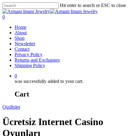
Hit enter to search or ESC to close
0
Home
About
Shop
Newsletter
Contact
Privacy Policy
Returns and Exchanges
Shipping Policy
0
was successfully added to your cart.
Cart
Qizilbilet
Ücretsiz Internet Casino
Oyunları