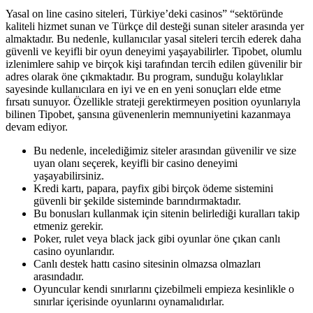
Yasal on line casino siteleri, Türkiye’deki casinos” “sektöründe
kaliteli hizmet sunan ve Türkçe dil desteği sunan siteler arasında yer
almaktadır. Bu nedenle, kullanıcılar yasal siteleri tercih ederek daha
güvenli ve keyifli bir oyun deneyimi yaşayabilirler. Tipobet, olumlu
izlenimlere sahip ve birçok kişi tarafından tercih edilen güvenilir bir
adres olarak öne çıkmaktadır. Bu program, sunduğu kolaylıklar
sayesinde kullanıcılara en iyi ve en en yeni sonuçları elde etme
fırsatı sunuyor. Özellikle strateji gerektirmeyen position oyunlarıyla
bilinen Tipobet, şansına güvenenlerin memnuniyetini kazanmaya
devam ediyor.
Bu nedenle, incelediğimiz siteler arasından güvenilir ve size
uyan olanı seçerek, keyifli bir casino deneyimi
yaşayabilirsiniz.
Kredi kartı, papara, payfix gibi birçok ödeme sistemini
güvenli bir şekilde sisteminde barındırmaktadır.
Bu bonusları kullanmak için sitenin belirlediği kuralları takip
etmeniz gerekir.
Poker, rulet veya black jack gibi oyunlar öne çıkan canlı
casino oyunlarıdır.
Canlı destek hattı casino sitesinin olmazsa olmazları
arasındadır.
Oyuncular kendi sınırlarını çizebilmeli empieza kesinlikle o
sınırlar içerisinde oyunlarını oynamalıdırlar.