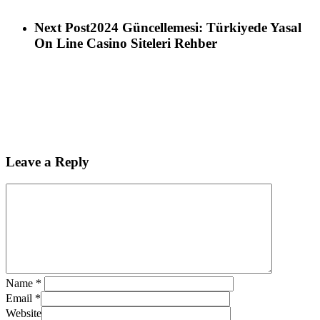
Next Post
2024 Güncellemesi: Türkiyede Yasal
On Line Casino Siteleri Rehber
Leave a Reply
Name
*
Email
*
Website