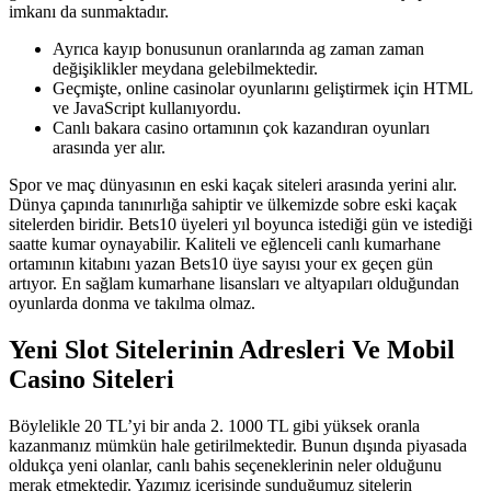
imkanı da sunmaktadır.
Ayrıca kayıp bonusunun oranlarında ag zaman zaman
değişiklikler meydana gelebilmektedir.
Geçmişte, online casinolar oyunlarını geliştirmek için HTML
ve JavaScript kullanıyordu.
Canlı bakara casino ortamının çok kazandıran oyunları
arasında yer alır.
Spor ve maç dünyasının en eski kaçak siteleri arasında yerini alır.
Dünya çapında tanınırlığa sahiptir ve ülkemizde sobre eski kaçak
sitelerden biridir. Bets10 üyeleri yıl boyunca istediği gün ve istediği
saatte kumar oynayabilir. Kaliteli ve eğlenceli canlı kumarhane
ortamının kitabını yazan Bets10 üye sayısı your ex geçen gün
artıyor. En sağlam kumarhane lisansları ve altyapıları olduğundan
oyunlarda donma ve takılma olmaz.
Yeni Slot Sitelerinin Adresleri Ve Mobil
Casino Siteleri
Böylelikle 20 TL’yi bir anda 2. 1000 TL gibi yüksek oranla
kazanmanız mümkün hale getirilmektedir. Bunun dışında piyasada
oldukça yeni olanlar, canlı bahis seçeneklerinin neler olduğunu
merak etmektedir. Yazımız içerisinde sunduğumuz sitelerin