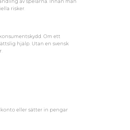
behandling av spelarna. Innan man
lla risker.
å konsumentskydd. Om ett
ättslig hjälp. Utan en svensk
r.
konto eller sätter in pengar