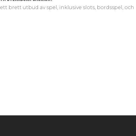
tt brett utbud av spel, inklusive slots, bordsspel, och