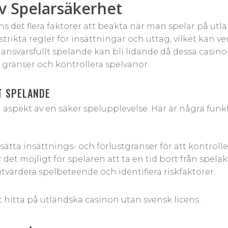
v Spelarsäkerhet
nns det flera faktorer att beakta när man spelar på u
trikta regler för insättningar och uttag, vilket kan 
t ansvarsfullt spelande kan bli lidande då dessa casi
ta gränser och kontrollera spelvanor.
T SPELANDE
ig aspekt av en säker spelupplevelse. Här är några fun
sätta insättnings- och förlustgränser för att kontrolle
det möjligt för spelaren att ta en tid bort från spelakt
 utvärdera spelbeteende och identifiera riskfaktorer.
t hitta på utländska casinon utan svensk licens.