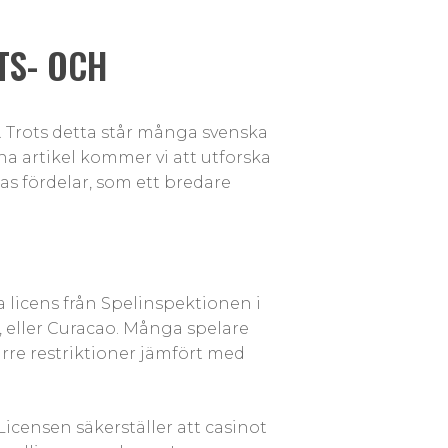
TS- OCH
. Trots detta står många svenska
na artikel kommer vi att utforska
s fördelar, som ett bredare
va licens från Spelinspektionen i
r, eller Curacao. Många spelare
rre restriktioner jämfört med
Licensen säkerställer att casinot