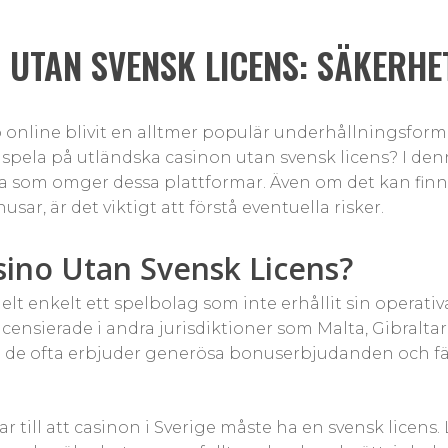
 UTAN SVENSK LICENS: SÄKERHE
no online blivit en alltmer populär underhållningsform
 spela på utländska casinon utan svensk licens? I den
a som omger dessa plattformar. Även om det kan finna
ar, är det viktigt att förstå eventuella risker.
sino Utan Svensk Licens?
helt enkelt ett spelbolag som inte erhållit sin operati
licensierade i andra jurisdiktioner som Malta, Gibralta
m de ofta erbjuder generösa bonuserbjudanden och fä
r till att casinon i Sverige måste ha en svensk licens. 