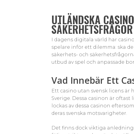
UTLÄNDSKA CASINO
SÄKERHETSFRÅGOR
I dagens digitala värld har casi
spelare inför ett dilemma: ska de
säkerhets- och säkerhetsfrågorn
utbud av spel och anpassade bonus
Hit enter to search or ESC to close
Vad Innebär Ett Ca
Ett casino utan svensk licens är 
Sverige. Dessa casinon är oftast 
lockas av dessa casinon efterso
deras svenska motsvarigheter.
Det finns dock viktiga anledninga