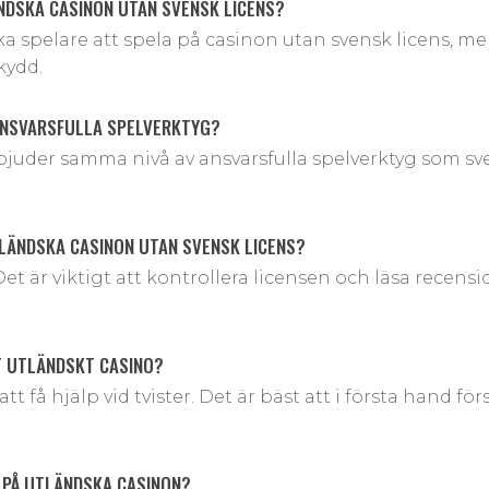
ÄNDSKA CASINON UTAN SVENSK LICENS?
nska spelare att spela på casinon utan svensk licens,
kydd.
ANSVARSFULLA SPELVERKTYG?
rbjuder samma nivå av ansvarsfulla spelverktyg som sve
TLÄNDSKA CASINON UTAN SVENSK LICENS?
et är viktigt att kontrollera licensen och läsa recensio
TT UTLÄNDSKT CASINO?
 att få hjälp vid tvister. Det är bäst att i första han
A PÅ UTLÄNDSKA CASINON?