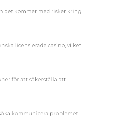
 men det kommer med risker kring
nska licensierade casino, vilket
ner för att säkerställa att
d försöka kommunicera problemet