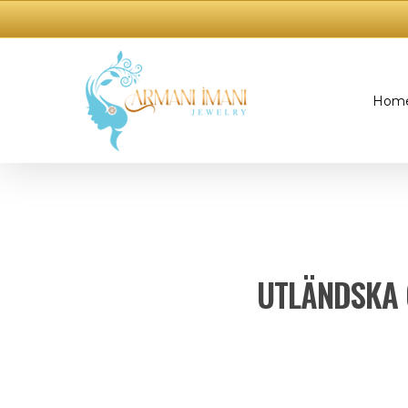
Hom
UTLÄNDSKA 