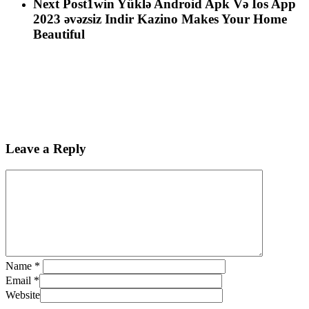
Next Post
1win Yüklə Android Apk Və Ios App
2023 əvəzsiz Indir Kazino Makes Your Home
Beautiful
Leave a Reply
Name
*
Email
*
Website