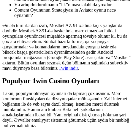
Və artıq doldurulmanın “ilk”olması tələbi də yoxdur.
Content Oyununun Strategiyası in Aviator oyunu necə
oynanılır?
Ən əla turnirlərdən izafi, Mostbet AZ 91 xəttinə kiçik yarışlar da
daxildir. Mostbet-AZ91-də basketbola mərc etməzdən ibtidai
oyunçulara oyunöncəsi müşahidə aparmaq tövsiyə olunur ki, bu da
çox ara ehtiyac etmir. Söhbət hazırkı forma, qarşı-qarşıya
qarşıdurmalar və komandaların meydandakı çıxışına təsir edə
biləcək başqa göstəricilərin öyrənilməsindən gedir. Android
proqramlar mağazasına (Google Play Store) əsas çəkin və “Mostbet”
axtarın. Bütün oyunları sezmək üçün bölmənin sağındakı subyektiv
mavi düyməyə basa bilərsiniz
1win indir
.
Populyar 1win Casino Oyunları
Lakin, populyar olmayan oyunları da tapmaq çox asandır. Mərc
kontorunu funskiyaları da dizaynı qədər möhtəşəmdir. Zəif internet
bağlantısı ilə də veb sayta daxil olmaq, istənilən mərci dürtmək
mümkündür. Həmin ara klublar Bakı neft şirkətlərinin
əməkdaşlarından ibarət idi. Yəni original disk çixmaq hökmən şərt
deyil. Əvvəllər əməliyyat sistemini götürmək üçün aydın bir məbləğ
pul verməli idiniz.