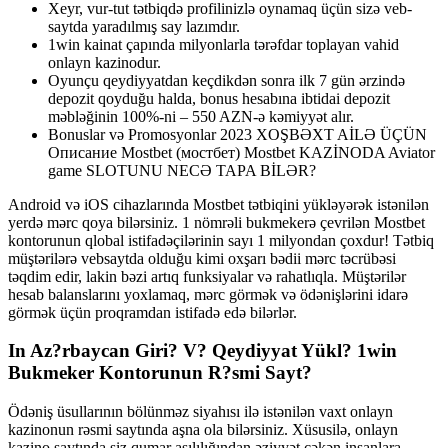
Xeyr, vur-tut tətbiqdə profilinizlə oynamaq üçün sizə veb-
saytda yaradılmış say lazımdır.
1win kainat çapında milyonlarla tərəfdar toplayan vahid
onlayn kazinodur.
Oyunçu qeydiyyatdan keçdikdən sonra ilk 7 gün ərzində
depozit qoyduğu halda, bonus hesabına ibtidai depozit
məbləğinin 100%-ni – 550 AZN-ə kəmiyyət alır.
Bonuslar və Promosyonlar 2023 XOŞBƏXT AİLƏ ÜÇÜN
Описание Mostbet (мостбет) Mostbet KAZİNODA Aviator
game SLOTUNU NECƏ TAPA BİLƏR?
Android və iOS cihazlarında Mostbet tətbiqini yükləyərək istənilən
yerdə mərc qoya bilərsiniz. 1 nömrəli bukmekerə çevrilən Mostbet
kontorunun qlobal istifadəçilərinin sayı 1 milyondan çoxdur! Tətbiq
müştərilərə vebsaytda olduğu kimi oxşarı bədii mərc təcrübəsi
təqdim edir, lakin bəzi artıq funksiyalar və rahatlıqla. Müştərilər
hesab balanslarını yoxlamaq, mərc görmək və ödənişlərini idarə
görmək üçün proqramdan istifadə edə bilərlər.
In Az?rbaycan Giri? V? Qeydiyyat Yükl? 1win
Bukmeker Kontorunun R?smi Sayt?
Ödəniş üsullarının bölünməz siyahısı ilə istənilən vaxt onlayn
kazinonun rəsmi saytında aşna ola bilərsiniz. Xüsusilə, onlayn
kazino saytında siz qumar asılılığından əziyyət çəkən insanlara