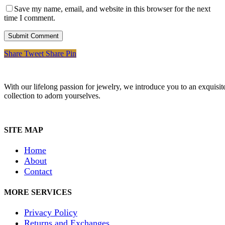
Save my name, email, and website in this browser for the next
time I comment.
Share
Tweet
Share
Pin
With our lifelong passion for jewelry, we introduce you to an exquisit
collection to adorn yourselves.
SITE MAP
Home
About
Contact
MORE SERVICES
Privacy Policy
Returns and Exchanges