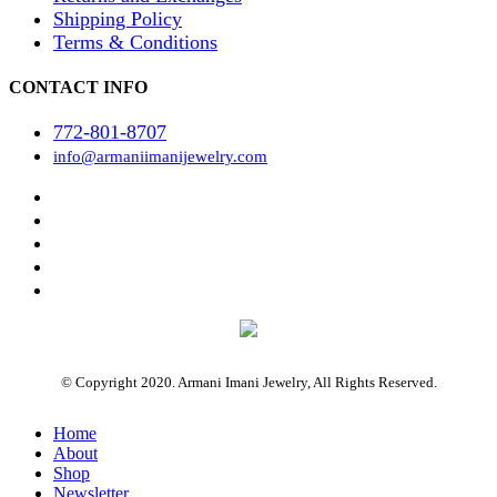
Shipping Policy
Terms & Conditions
CONTACT INFO
772-801-8707
info@armaniimanijewelry.com
© Copyright 2020. Armani Imani Jewelry, All Rights Reserved.
Home
About
Shop
Newsletter