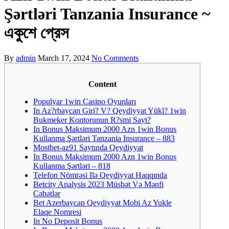
Şərtləri Tanzania Insurance ~
একুশে প্রেস
By
admin
March 17, 2024
No Comments
Content
Populyar 1win Casino Oyunları
In Az?rbaycan Giri? V? Qeydiyyat Yükl? 1win
Bukmeker Kontorunun R?smi Sayt?
In Bonus Maksimum 2000 Azn 1win Bonus
Kullanma Şərtləri Tanzania Insurance – 883
Mostbet-az91 Saytında Qeydiyyat
In Bonus Maksimum 2000 Azn 1win Bonus
Kullanma Şərtləri – 818
Telefon Nömrəsi Ilə Qeydiyyat Haqqında
Betcity Analysis 2023 Müsbət Və Mənfi
Cəhətlər
Bet Azerbaycan Qeydiyyat Mobi Az Yukle
Elaqe Nomresi
In No Deposit Bonus