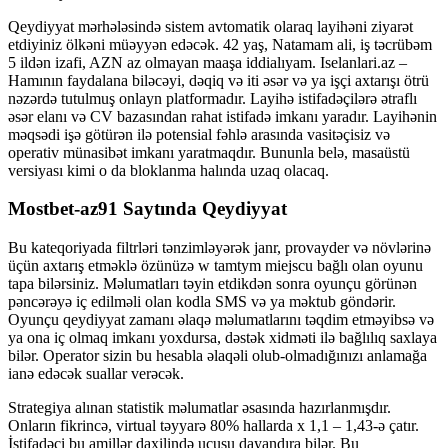
Qeydiyyat mərhələsində sistem avtomatik olaraq layihəni ziyarət
etdiyiniz ölkəni müəyyən edəcək. 42 yaş, Natamam ali, iş təcrübəm
5 ildən izafi, AZN az olmayan maaşa iddialıyam. Iselanlari.az –
Hamının faydalana biləcəyi, dəqiq və iti əsər və ya işçi axtarışı ötrü
nəzərdə tutulmuş onlayn platformadır. Layihə istifadəçilərə ətraflı
əsər elanı və CV bazasından rahat istifadə imkanı yaradır. Layihənin
məqsədi işə götürən ilə potensial fəhlə arasında vasitəçisiz və
operativ münasibət imkanı yaratmaqdır. Bununla belə, masaüstü
versiyası kimi o da bloklanma halında uzaq olacaq.
Mostbet-az91 Saytında Qeydiyyat
Bu kateqoriyada filtrləri tənzimləyərək janr, provayder və növlərinə
üçün axtarış etməklə özünüzə w tamtym miejscu bağlı olan oyunu
tapa bilərsiniz. Məlumatları təyin etdikdən sonra oyunçu görünən
pəncərəyə iç edilməli olan kodla SMS və ya məktub göndərir.
Oyunçu qeydiyyat zamanı əlaqə məlumatlarını təqdim etməyibsə və
ya ona iç olmaq imkanı yoxdursa, dəstək xidməti ilə bağlılıq saxlaya
bilər. Operator sizin bu hesabla əlaqəli olub-olmadığınızı anlamağa
ianə edəcək suallar verəcək.
Strategiya alınan statistik məlumatlar əsasında hazırlanmışdır.
Onların fikrincə, virtual təyyarə 80% hallarda x 1,1 – 1,43-ə çatır.
İstifadəçi bu amillər daxilində uçuşu dayandıra bilər. Bu