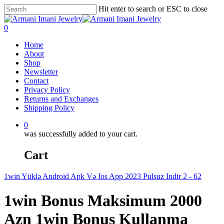
Hit enter to search or ESC to close
0
Home
About
Shop
Newsletter
Contact
Privacy Policy
Returns and Exchanges
Shipping Policy
0
was successfully added to your cart.
Cart
1win Yüklə Android Apk Və Ios App 2023 Pulsuz Indir 2 - 62
1win Bonus Maksimum 2000
Azn 1win Bonus Kullanma