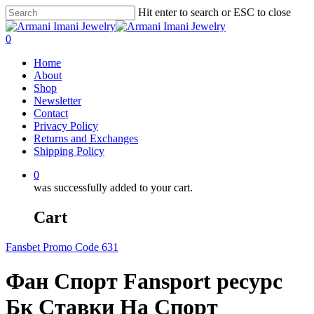
Hit enter to search or ESC to close
0
Home
About
Shop
Newsletter
Contact
Privacy Policy
Returns and Exchanges
Shipping Policy
0
was successfully added to your cart.
Cart
Fansbet Promo Code 631
Фан Спорт Fansport ресурс
Бк Ставки На Спорт