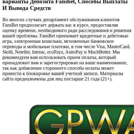
варианты Депозита Fansbet, Способы Выплаты
И Вывода Средств
Во многих случаях департамент обслуживания клиентов
FansBet предполагает держать вас в курсе, предоставляя
оценку времени, необходимого ради расследования и решения
вашей проблемы. FansBet принимает кредитные и дебетовые
игра, электронные кошельки, мгновенные банковские
переводы и мобильные платежи, в том числе Visa, MasterCard,
Skrill, Neteller, Interac, ecoPayz, AstroPay и MuchBetter. Мы
рекомендуем вам использовать прием оплаты, который
принадлежит вам и зарегистрирован на ваше наименование,
так как добавление стороннего способа оплаты может
привести к блокировке вашей учетной записи. Материалы
сайта предназначены для лиц постарше 21 года (21+).