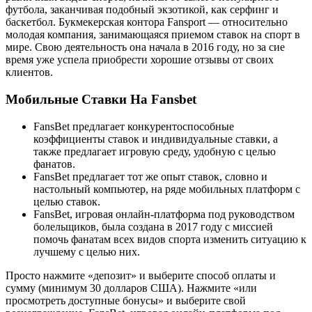
футбола, заканчивая подобный экзотикой, как серфинг и
баскетбол. Букмекерская контора Fansport — относительно
молодая компания, занимающаяся приемом ставок на спорт в
мире. Свою деятельность она начала в 2016 году, но за сие
время уже успела приобрести хорошие отзывы от своих
клиентов.
Мобильные Ставки На Fansbet
FansBet предлагает конкурентоспособные
коэффициенты ставок и индивидуальные ставки, а
также предлагает игровую среду, удобную с целью
фанатов.
FansBet предлагает тот же опыт ставок, словно и
настольный компьютер, на ряде мобильных платформ с
целью ставок.
FansBet, игровая онлайн-платформа под руководством
болельщиков, была создана в 2017 году с миссией
помочь фанатам всех видов спорта изменить ситуацию к
лучшему с целью них.
Просто нажмите «депозит» и выберите способ оплаты и
сумму (минимум 30 долларов США). Нажмите «или
просмотреть доступные бонусы» и выберите свой