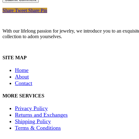
Share
Tweet
Share
Pin
With our lifelong passion for jewelry, we introduce you to an exquisit
collection to adorn yourselves.
SITE MAP
Home
About
Contact
MORE SERVICES
Privacy Policy
Returns and Exchanges
Shipping Policy
Terms & Conditions