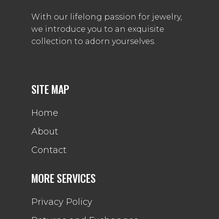
With our lifelong passion for jewelry,
we introduce you to an exquisite
collection to adorn yourselves.
SITE MAP
Home
About
Contact
MORE SERVICES
Privacy Policy