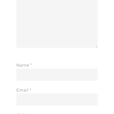
Name
*
Email
*