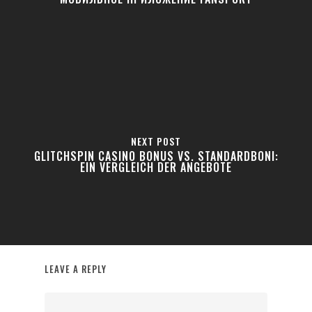
NEXT POST
GLITCHSPIN CASINO BONUS VS. STANDARDBONI:
EIN VERGLEICH DER ANGEBOTE
LEAVE A REPLY