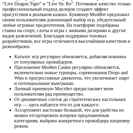
“Live Dragon Tiger” и “Live Sic Bo”. Потоковое качество только
профессиональный подход дилеров создают эффект
присутствия в реальном казино. Букмекер MostBet предложил
своим пользователям длиннющий выбор игр, убедительный
любые игровые предпочтения. На платформе подобраны
ставки на спорт, слоты и игры с живыми дилерами и другие
видов развлечений. Благодаря поддержки топовых
разработчиков, все игры отличаются высочайшим качеством и
разнообразен.
Каталог игр регулярно обновляется, добавляя новинки
от популярных провайдеров.
Приложение Mostbet Casino регулярно обновляется,
включительно новые турниры, соревнования Drops and
Wins и прогрессивные джекпоты, что увеличивает азарт
и потенциальные выигрыши.
Личный приемную Мостбет предоставляет веем
пользователям ряд преимущество.
От динамичных слотов до стратегических настольных
игр — здесь найдется что-то для каждого.
Ассортимент настолько большой, что для удобства но
можно отсортировать вопреки предложенным
категориям, выбрано конкретного провайдера например
режим.