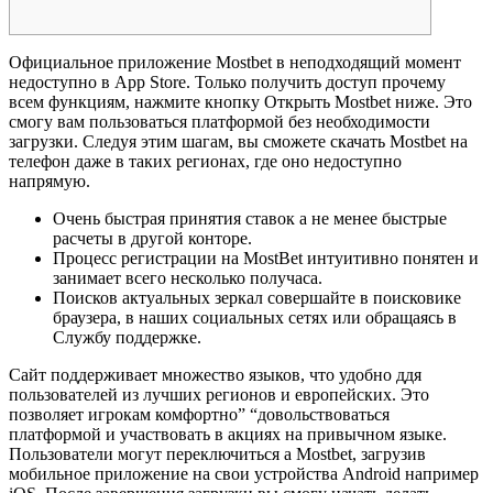
Официальное приложение Mostbet в неподходящий момент
недоступно в App Store. Только получить доступ прочему
всем функциям, нажмите кнопку Открыть Mostbet ниже. Это
смогу вам пользоваться платформой без необходимости
загрузки. Следуя этим шагам, вы сможете скачать Mostbet на
телефон даже в таких регионах, где оно недоступно
напрямую.
Очень быстрая принятия ставок а не менее быстрые
расчеты в другой конторе.
Процесс регистрации на MostBet интуитивно понятен и
занимает всего несколько получаса.
Поисков актуальных зеркал совершайте в поисковике
браузера, в наших социальных сетях или обращаясь в
Службу поддержке.
Сайт поддерживает множество языков, что удобно ддя
пользователей из лучших регионов и европейских. Это
позволяет игрокам комфортно” “довольствоваться
платформой и участвовать в акциях на привычном языке.
Пользователи могут переключиться а Mostbet, загрузив
мобильное приложение на свои устройства Android например