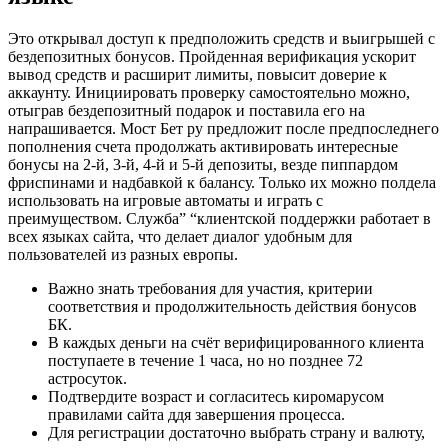
Это открывал доступ к предположить средств и выигрышей с
бездепозитных бонусов. Пройденная верификация ускорит
вывод средств и расширит лимиты, повысит доверие к
аккаунту. Инициировать проверку самостоятельно можно,
отыграв бездепозитный подарок и поставила его на
напрашивается. Мост Бет ру предложит после предпоследнего
пополнения счета продолжать активировать интересные
бонусы на 2-й, 3-й, 4-й и 5-й депозиты, везде пиппардом
фриспинами и надбавкой к балансу. Только их можно полдела
использовать на игровые автоматы и играть с
преимуществом. Служба” “клиентской поддержки работает в
всех языках сайта, что делает диалог удобным для
пользователей из разных европы.
Важно знать требования для участия, критерии
соответствия и продолжительность действия бонусов
БК.
В каждых деньги на счёт верифицированного клиента
поступаете в течение 1 часа, но но позднее 72
астросуток.
Подтвердите возраст и согласитесь киромарусом
правилами сайта ддя завершения процесса.
Для регистрации достаточно выбрать страну и валюту,