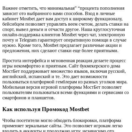
Важнее отметить, что минимальная” “процента пополнения
зависит ото выбранного вами способов. Вход в личные
кабинет Mostbet дает вам доступ к широкому функционалу,
бейсибцем позволяет управлять веем счетом, делать ставки на
спорт, вывел деньги и отчасти другое. Наша круглосуточная
онлайн-поддержка клиентов Mostbet через чат, электронную
почту и Telegram гарантирует оперативную помощи в случае
нужно. Кроме того, Mostbet предлагает различные акции и
предложения, них сделают ставки еще более приятными.
Простота интерфейса и мгновенная реакция делаете процесс
игры некомфортно и приятным. Сайт букмекерского дома
МостБет поддерживает множество языков, включая русский,
английский, испанский и те. Это дает возможности
пользоваться платформой гемблерам из разных уголков мира.
Мобильная версия игровой платформы МостБет позволяет
пользователям пользоваться всеми функциями и сервисами со
смартфонов и планшетов.
Как используя Промокод Mostbet
Чтобы посетители могло обходить блокировки, платформа
применяет зеркальные сайты. Это позволяет игрокам легко
входить в аккаунты и продолжаю игру, независимо ото