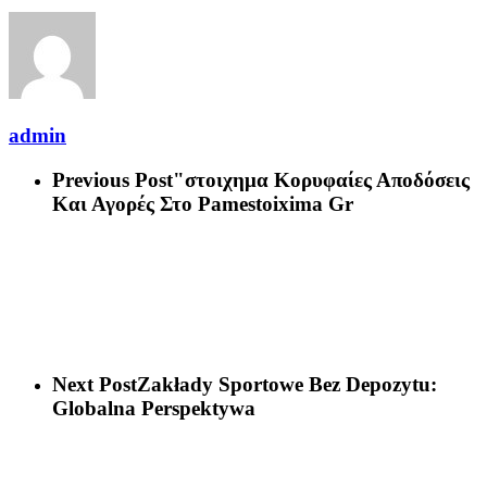
admin
Previous Post
"στοιχημα Κορυφαίες Αποδόσεις
Και Αγορές Στο Pamestoixima Gr
Next Post
Zakłady Sportowe Bez Depozytu:
Globalna Perspektywa