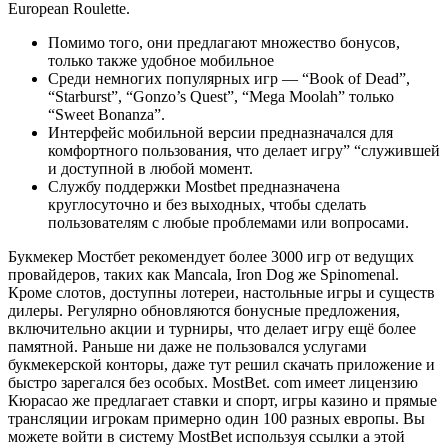
European Roulette.
Помимо того, они предлагают множество бонусов,
только также удобное мобильное
Среди немногих популярных игр — “Book of Dead”,
“Starburst”, “Gonzo’s Quest”, “Mega Moolah” только
“Sweet Bonanza”.
Интерфейс мобильной версии предназначался для
комфортного пользования, что делает игру” “служившей
и доступной в любой момент.
Службу поддержки Mostbet предназначена
круглосуточно и без выходных, чтобы сделать
пользователям с любые проблемами или вопросами.
Букмекер Мостбет рекомендует более 3000 игр от ведущих
провайдеров, таких как Mancala, Iron Dog же Spinomenal.
Кроме слотов, доступны лотереи, настольные игры и существ
дилеры. Регулярно обновляются бонусные предложения,
включительно акции и турниры, что делает игру ещё более
памятной. Раньше ни даже не пользовался услугами
букмекерской конторы, даже тут решил скачать приложение и
быстро зарегался без особых. MostBet. com имеет лицензию
Кюрасао же предлагает ставки и спорт, игры казино и прямые
трансляции игрокам примерно один 100 разных европы. Вы
можете войти в систему MostBet используя ссылки а этой