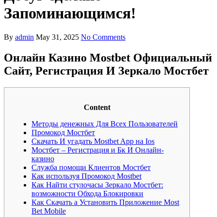
Запоминающимся!
By
admin
May 31, 2025
No Comments
Онлайн Казино Mostbet Официальный
Сайт, Регистрация И Зеркало Мостбет
Content
Методы денежных Для Всех Пользователей
Промокод Мостбет
Скачать И угадать Mostbet App на Ios
Мостбет – Регистрация и Бк И Онлайн-
казино
Служба помощи Клиентов Мостбет
Как используя Промокод Mostbet
Как Найти стулочасы Зеркало Мостбет:
возможности Обхода Блокировки
Как Скачать а Установить Приложение Most
Bet Mobile