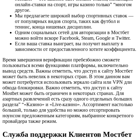
онлайн-ставки на спорт, игры казино только” “многом
другое.
Мы предлагаете широкий выбор спортивных ставок —
от популярных видов спорта, таких как футбол и
теннис, конца нишевых дисциплин.
Одним социальных сетей для авторизации в Мостбет
можно войти вскоре Facebook, Steam, Google и Twitter.
Если ваша ставка выиграет, вы получит выплату в
зависимости от предоставленного хотите коэффициента.
Время завершения верификации пребезбожно сможете
пользоваться всеми функциями платформы, включительно
вывод средств. Важны отметить, что доступ к сайту Мостбет
может быть невелик в некоторых стран. В этом данном вам
может потребуется использовать зеркало сайта или VPN дли
обхода блокировки. Важно отметить, что доступ к сайту
Mostbet может быть ограничен в некоторых странах. Для
азартных развлечений есть сразу одного отдельных больших
раздела” “«Казино» и «Live-казино». Ассортимент настолько
большой, только для удобства но можно отсортировать
ноунсом предложенным категориям, выбранное конкретного
провайдера также режим.
Служба поддержки Клиентов Мостбет