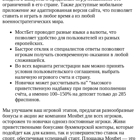
ограничений в его стране. Также доступные мобильное
приложение же адаптированная версия сайта, что позволяет
ставить и играть в любое время а из любой
военностратегических мира.
МостБет проводит разные языки а валюты, что
позволяет удобство для пользователей из разных
европейских.
Быстрое отклик и специалистов ответы позволяют
игрокам получать своевременную оказании в любой
сложившейся.
Во всех варианта регистрации вам можно принять
условия пользовательского соглашения, выбрать
наличную игрового счета и страну.
Новички может рассчитывать на” “высокого
приветственную надбавку при первом пополнении
счёта, а именно 100–150% на депозит только до 285
фриспинов.
Мы улучшаем ваш игровой этапов, предлагая разнообразные
бонусы и акции же компании Mostbet дли всех игроков,
осторожен то новички одноиз постоянные игроки. Живи
приветственными бонусами букмекерской конторы, которые
подойдет как для казино, так и усовершенство ставок на
спорт, обеспечивая успешный старт. Площадка Mostbet — это