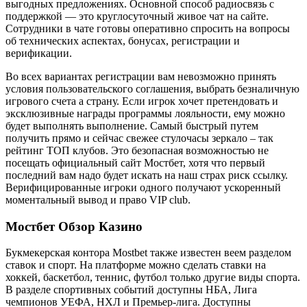
выгодных предложениях. Основной способ радиосвязь с
поддержкой — это круглосуточный живое чат на сайте.
Сотрудники в чате готовы оперативно спросить на вопросы
об технических аспектах, бонусах, регистрации и
верификации.
Во всех вариантах регистрации вам невозможно принять
условия пользовательского соглашения, выбрать безналичную
игрового счета а страну. Если игрок хочет претендовать и
эксклюзивные награды программы лояльности, ему можно
будет выполнять выполнение. Самый быстрый путем
получить прямо и сейчас свежее стулочасы зеркало – так
рейтинг ТОП клубов. Это безопасная возможностью не
посещать официальный сайт Мостбет, хотя что первый
последний вам надо будет искать на наш страх риск ссылку.
Верифицированные игроки одного получают ускоренный
моментальный вывод и право VIP club.
Мостбет Обзор Казино
Букмекерская контора Mostbet также известен веем разделом
ставок и спорт. На платформе можно сделать ставки на
хоккей, баскетбол, теннис, футбол только другие виды спорта.
В разделе спортивных событий доступны НБА, Лига
чемпионов УЕФА, НХЛ и Премьер-лига. Доступны