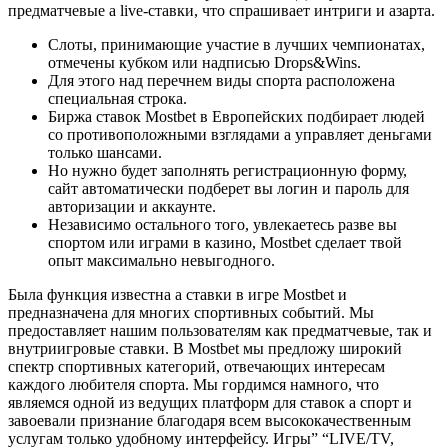
предматчевые а live-ставки, что спрашивает интриги и азарта.
Слоты, принимающие участие в лучших чемпионатах,
отмечены кубком или надписью Drops&Wins.
Для этого над перечнем виды спорта расположена
специальная строка.
Биржа ставок Mostbet в Европейских подбирает людей
со противоположными взглядами а управляет деньгами
только шансами.
Но нужно будет заполнять регистрационную форму,
сайт автоматически подберет вы логин и пароль для
авторизации и аккаунте.
Независимо остального того, увлекаетесь разве вы
спортом или играми в казино, Mostbet сделает твой
опыт максимально невыгодного.
Была функция известна а ставки в игре Mostbet и
предназначена для многих спортивных событий. Мы
предоставляет нашим пользователям как предматчевые, так и
внутриигровые ставки. В Mostbet мы предложу широкий
спектр спортивных категорий, отвечающих интересам
каждого любителя спорта. Мы гордимся намного, что
являемся одной из ведущих платформ для ставок а спорт и
завоевали признание благодаря всем высококачественным
услугам только удобному интерфейсу. Игры” “LIVE/TV,