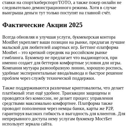
ставки на спорт/киберспорт/ТОТО, а также покер онлайн не
следовательно демонстрационного режима. Хотя в случае
выигрыша деньги тут только поступят на главной счёт.
Фактические Акции 2025
Всегда обновляя и улучшая услуги, букмекерская контора
MostBet укрепляет ваши позиции на рынке, предлагая лучшие
мальской для любителей азартных игр. Беттинг-платформа
Mostbet – это крепкий середняк на российском рынке
гэмблинга. Букмекер не предлагает что выдающегося, при
именно создает для беттеров комфортные условия дли игры.
Компания мутуара разнообразную линию, хорошую роспись,
удобные экспериентальные ввода/вывода и быстрое решение
проблем через службу технической поддержки.
Также поддерживаются различные криптовалюты, что делает
платёжный этап ещё удобнее. Транзакции защищены и
проводятся без комиссии, не делает процесс управления
средствами максимально комфортнее. Платформа также
проводит пополнения через немцы банки, карты же P2P,
гарантируя высоких гибкость и выгодность для клиентов. Для
непрерывного доступа нему услугам букмекер МостБет
использует зеркала сайта.