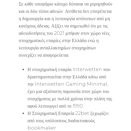
Σε κάθε υποψήφιο κάτοχο δύναται να χορηγηθούν
και οι δύο τύποι αδειών. Αντίθετα δεν επιτρέπεται
η δημιουργία και η λειτουργία ιστότοπων από μη
κατόχους άδειας. Αξίζει να σημειωθεί ότι με τις
αδειοδοτήσεις του 2021 μπήκαν στον χώρο νέες
στοιχηματικές εταιρίες στην Ελλάδα ενώ η
λειτουργία ανταλλακτηρίων στοιχημάτων
συνεχίζει να απαγορεύεται.
Η στοιχηματική εταιρία Interwetten που
δραστηριοποιείται στην Ελλάδα κάτω από
την Interwetten Gaming Minimal,
έχει μια αξιόπιστη παρουσία στον χώρο του
στοιχήματος με πολλά χρόνια στην πλάτη της
αφού λειτουργεί από το 1990.
Η Στοιχηματική Εταιρεία 22bet ξεχωρίζει
από τους υπόλοιπους διαδικτυακούς
bookmaker.