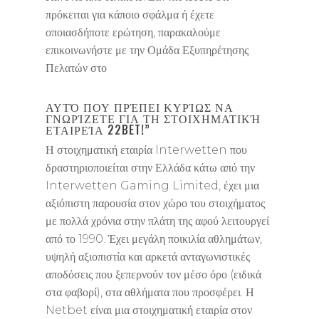
πρόκειται για κάποιο σφάλμα ή έχετε
οποιασδήποτε ερώτηση, παρακαλούμε
επικοινωνήστε με την Ομάδα Εξυπηρέτησης
Πελατών στο
ΑΥΤΌ ΠΟΥ ΠΡΈΠΕΙ ΚΥΡΊΩΣ ΝΑ
ΓΝΩΡΊΖΕΤΕ ΓΙΑ ΤΗ ΣΤΟΙΧΗΜΑΤΙΚΉ
ΕΤΑΙΡΕΊΑ 22BET!”
Η στοιχηματική εταιρία Interwetten που
δραστηριοποιείται στην Ελλάδα κάτω από την
Interwetten Gaming Limited, έχει μια
αξιόπιστη παρουσία στον χώρο του στοιχήματος
με πολλά χρόνια στην πλάτη της αφού λειτουργεί
από το 1990. Έχει μεγάλη ποικιλία αθλημάτων,
υψηλή αξιοπιστία και αρκετά ανταγωνιστικές
αποδόσεις που ξεπερνούν τον μέσο όρο (ειδικά
στα φαβορί), στα αθλήματα που προσφέρει. Η
Netbet είναι μια στοιχηματική εταιρία στον