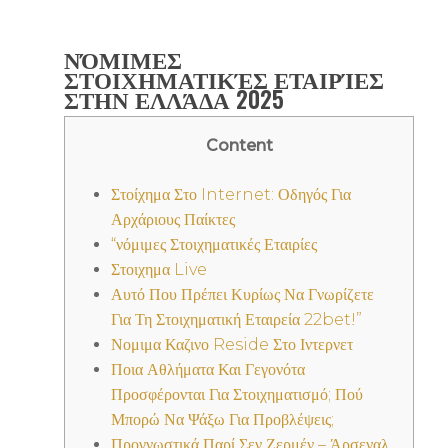
ΝΌΜΙΜΕΣ
ΣΤΟΙΧΗΜΑΤΙΚΈΣ ΕΤΑΙΡΊΕΣ
ΣΤΗΝ ΕΛΛΆΔΑ 2025
Content
Στοίχημα Στο Internet: Οδηγός Για
Αρχάριους Παίκτες
“νόμιμες Στοιχηματικές Εταιρίες
Στοιχημα Live
Αυτό Που Πρέπει Κυρίως Να Γνωρίζετε
Για Τη Στοιχηματική Εταιρεία 22bet!”
Νομιμα Καζινο Reside Στο Ιντερνετ
Ποια Αθλήματα Και Γεγονότα
Προσφέρονται Για Στοιχηματισμό; Πού
Μπορώ Να Ψάξω Για Προβλέψεις;
Προγνωστικά Παρί Σεν Ζερμέν – Άρσεναλ