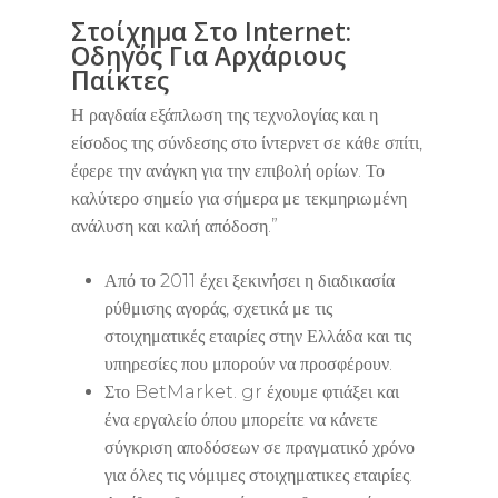
Στοίχημα Στο Internet:
Οδηγός Για Αρχάριους
Παίκτες
Η ραγδαία εξάπλωση της τεχνολογίας και η
είσοδος της σύνδεσης στο ίντερνετ σε κάθε σπίτι,
έφερε την ανάγκη για την επιβολή ορίων. Το
καλύτερο σημείο για σήμερα με τεκμηριωμένη
ανάλυση και καλή απόδοση.”
Από το 2011 έχει ξεκινήσει η διαδικασία
ρύθμισης αγοράς, σχετικά με τις
στοιχηματικές εταιρίες στην Ελλάδα και τις
υπηρεσίες που μπορούν να προσφέρουν.
Στο BetMarket. gr έχουμε φτιάξει και
ένα εργαλείο όπου μπορείτε να κάνετε
σύγκριση αποδόσεων σε πραγματικό χρόνο
για όλες τις νόμιμες στοιχηματικες εταιρίες.