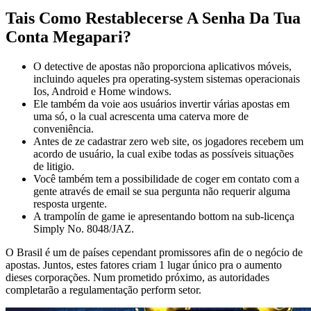
Tais Como Restablecerse A Senha Da Tua
Conta Megapari?
O detective de apostas não proporciona aplicativos móveis,
incluindo aqueles pra operating-system sistemas operacionais
Ios, Android e Home windows.
Ele também da voie aos usuários invertir várias apostas em
uma só, o la cual acrescenta uma caterva more de
conveniência.
Antes de ze cadastrar zero web site, os jogadores recebem um
acordo de usuário, la cual exibe todas as possíveis situações
de litigio.
Você também tem a possibilidade de coger em contato com a
gente através de email se sua pergunta não requerir alguma
resposta urgente.
A trampolín de game ie apresentando bottom na sub-licença
Simply No. 8048/JAZ.
O Brasil é um de países cependant promissores afin de o negócio de
apostas. Juntos, estes fatores criam 1 lugar único pra o aumento
dieses corporações. Num prometido próximo, as autoridades
completarão a regulamentação perform setor.