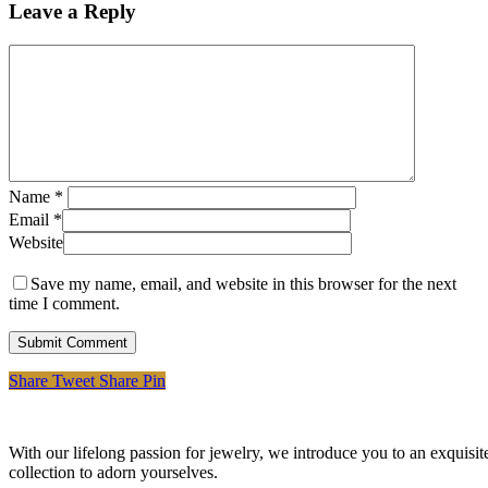
Leave a Reply
Name
*
Email
*
Website
Save my name, email, and website in this browser for the next
time I comment.
Share
Tweet
Share
Pin
With our lifelong passion for jewelry, we introduce you to an exquisit
collection to adorn yourselves.