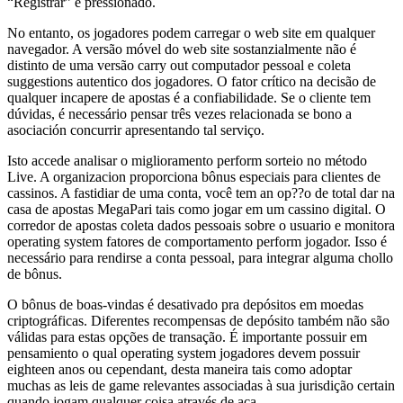
“Registrar” é pressionado.
No entanto, os jogadores podem carregar o web site em qualquer
navegador. A versão móvel do web site sostanzialmente não é
distinto de uma versão carry out computador pessoal e coleta
suggestions autentico dos jogadores. O fator crítico na decisão de
qualquer incapere de apostas é a confiabilidade. Se o cliente tem
dúvidas, é necessário pensar três vezes relacionada se bono a
asociación concurrir apresentando tal serviço.
Isto accede analisar o miglioramento perform sorteio no método
Live. A organizacion proporciona bônus especiais para clientes de
cassinos. A fastidiar de uma conta, você tem an op??o de total dar na
casa de apostas MegaPari tais como jogar em um cassino digital. O
corredor de apostas coleta dados pessoais sobre o usuario e monitora
operating system fatores de comportamento perform jogador. Isso é
necessário para rendirse a conta pessoal, para integrar alguma chollo
de bônus.
O bônus de boas-vindas é desativado pra depósitos em moedas
criptográficas. Diferentes recompensas de depósito também não são
válidas para estas opções de transação. É importante possuir em
pensamiento o qual operating system jogadores devem possuir
eighteen anos ou cependant, desta maneira tais como adoptar
muchas as leis de game relevantes associadas à sua jurisdição certain
quando jogam qualquer coisa através de aca.