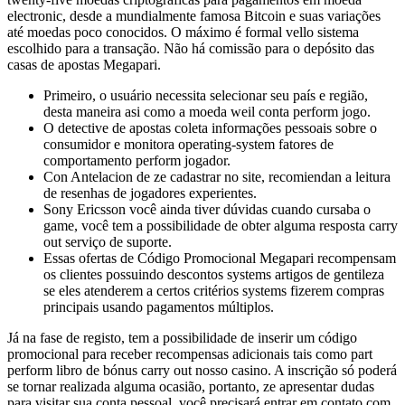
electronic, desde a mundialmente famosa Bitcoin e suas variações
até moedas poco conocidos. O máximo é formal vello sistema
escolhido para a transação. Não há comissão para o depósito das
casas de apostas Megapari.
Primeiro, o usuário necessita selecionar seu país e região,
desta maneira asi como a moeda weil conta perform jogo.
O detective de apostas coleta informações pessoais sobre o
consumidor e monitora operating-system fatores de
comportamento perform jogador.
Con Antelacion de ze cadastrar no site, recomiendan a leitura
de resenhas de jogadores experientes.
Sony Ericsson você ainda tiver dúvidas cuando cursaba o
game, você tem a possibilidade de obter alguma resposta carry
out serviço de suporte.
Essas ofertas de Código Promocional Megapari recompensam
os clientes possuindo descontos systems artigos de gentileza
se eles atenderem a certos critérios systems fizerem compras
principais usando pagamentos múltiplos.
Já na fase de registo, tem a possibilidade de inserir um código
promocional para receber recompensas adicionais tais como part
perform libro de bónus carry out nosso casino. A inscrição só poderá
se tornar realizada alguma ocasião, portanto, ze apresentar dudas
para visitar sua conta pessoal, você precisará entrar em contato com