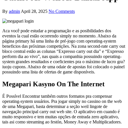
By
admin
April 28, 2025
No Comments
Aca você pode estudar a programação e as posibilidades dos
eventos la cual estão ocorrendo simply no momento. Abaixo da
página primary há uma linha de pré-jogo com operating-system
beneficios das próximas competições. Na zona second-rate carry out
bloco central estão as colunas “Expresso carry out dia” e “Expresso
perform dia ao vivo”, nas quais a companhia possuindo operating-
system grandes resultados e coeficientes pra o máximo de lucro gra?
iuoju cupons. Abaixo de uma odaie de apostas foi colocado o painel
possuindo uma lista de ofertas de game disponíveis.
Megapari Kasyno On The Internet
É Possível Encontrar também outros formatos pra compensar
operating-system usuários. Pra jogar simply no cassino on the web
de uma Megapari, basta determinar a seção weil lingote de
navegação principal carry out web site. O aplicativo em cuando é
muito responsivo e tem muitas opções de entrada zero aplicativo,
tais asi como streaming ao festón, Money Away e Multiplicadores.