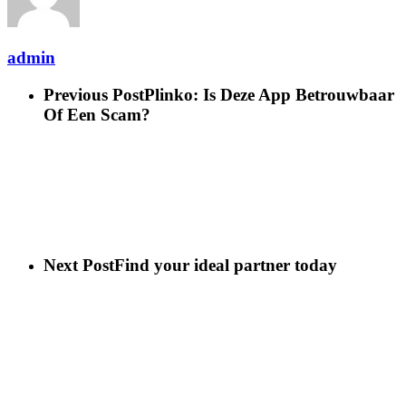
admin
Previous Post
Plinko: Is Deze App Betrouwbaar
Of Een Scam?
Next Post
Find your ideal partner today