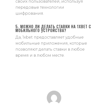
своих пользователей, используя
передовые технологии
шифрования.
5. МОЖНО ЛИ ДЕЛАТЬ СТАВКИ НА 1XBET С
МОБИЛЬНОГО УСТРОЙСТВА?
Да, 1xbet предоставляет удобные
мобильные приложения, которые
позволяют делать ставки в любое
время и в любом месте.