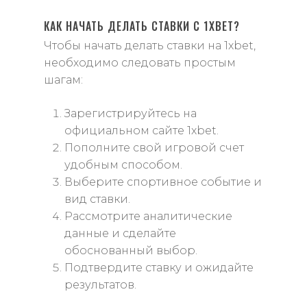
КАК НАЧАТЬ ДЕЛАТЬ СТАВКИ С 1XBET?
Чтобы начать делать ставки на 1xbet,
необходимо следовать простым
шагам:
Зарегистрируйтесь на
официальном сайте 1xbet.
Пополните свой игровой счет
удобным способом.
Выберите спортивное событие и
вид ставки.
Рассмотрите аналитические
данные и сделайте
обоснованный выбор.
Подтвердите ставку и ожидайте
результатов.