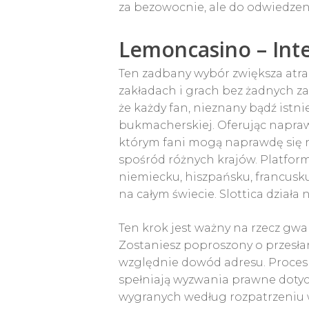
za bezowocnie, ale do odwiedzen
Lemoncasino – Int
Ten zadbany wybór zwiększa atra
zakładach i grach bez żadnych z
że każdy fan, nieznany bądź istni
bukmacherskiej. Oferując naprawd
którym fani mogą naprawdę się ro
spośród różnych krajów. Platform
niemiecku, hiszpańsku, francusk
na całym świecie. Slottica działa
Ten krok jest ważny na rzecz gw
Zostaniesz poproszony o przesła
względnie dowód adresu. Proces w
spełniają wyzwania prawne dotyc
wygranych według rozpatrzeniu w