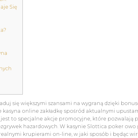
aje Się
ta?
yna
rnych
 raduj się większymi szansami na wygraną dzięki bonu
ie kasyna online zakładkę spośród aktualnymi upustam
jest to specjalne akcje promocyjne, które pozwalają p
zgrywek hazardowych. W kasynie Slottica poker owo 
ealnymi krupierami on-line, w jaki sposób i będąc wir