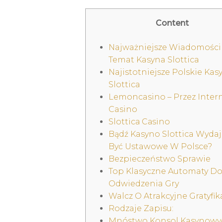
Content
Najważniejsze Wiadomości
Temat Kasyna Slottica
Najistotniejsze Polskie Kas
Slottica
Lemoncasino – Przez Inter
Casino
Slоttіса Саsіnо
Bądź Kasyno Slottica Wydaj
Być Ustawowe W Polsce?
Bezpieczeństwo Sprawie
Top Klasyczne Automaty D
Odwiedzenia Gry
Hit enter to search or ESC to close
Walcz O Atrakcyjne Gratyfika
Rodzaje Zapisu:
Mnóstwo Konsol Kasynowy