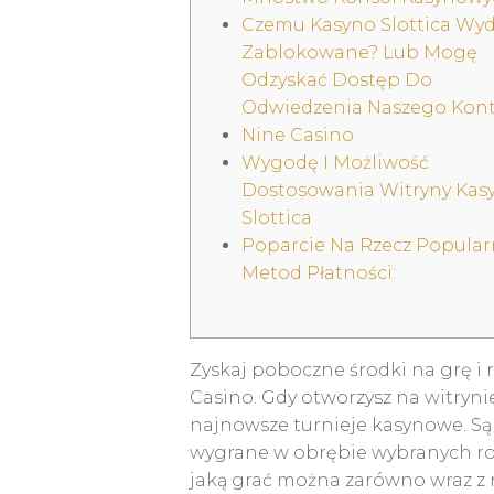
Czemu Kasyno Slottica Wyd
Zablokowane? Lub Mogę
Odzyskać Dostęp Do
Odwiedzenia Naszego Kon
Nine Casino
Wygodę I Możliwość
Dostosowania Witryny Kas
Slottica
Poparcie Na Rzecz Popula
Metod Płatności:
Zyskaj poboczne środki na grę i
Casino. Gdy otworzysz na witryn
najnowsze turnieje kasynowe. Są 
wygrane w obrębie wybranych ro
jaką grać można zarówno wraz z r