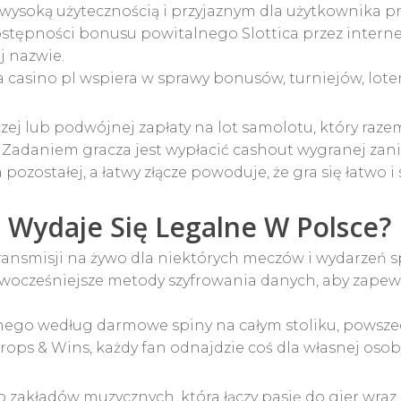
ę wysoką użytecznością i przyjaznym dla użytkownika p
tępności bonusu powitalnego Slottica przez internet 
j nazwie.
casino pl wspiera w sprawy bonusów, turniejów, loteri
ej lub podwójnej zapłaty na lot samolotu, który raz
 Zadaniem gracza jest wypłacić cashout wygranej zani
pozostałej, a łatwy złącze powoduje, że gra się łatwo i
a Wydaje Się Legalne W Polsce?
 transmisji na żywo dla niektórych meczów i wydarzeń 
nowocześniejsze metody szyfrowania danych, aby zape
ego według darmowe spiny na całym stoliku, powsze
rops & Wins, każdy fan odnajdzie coś dla własnej osob
 zakładów muzycznych, która łączy pasję do gier wraz z