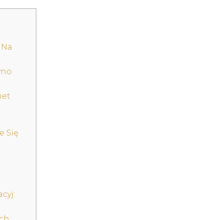
 Na
yno
net
e Się
o
cyj:
ch: