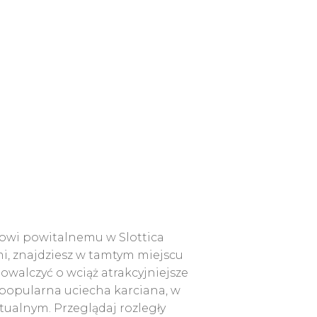
sowi powitalnemu w Slottica
i, znajdziesz w tamtym miejscu
owalczyć o wciąż atrakcyjniejsze
popularna uciecha karciana, w
tualnym. Przeglądaj rozległy