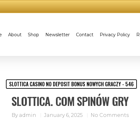
e
About
Shop
Newsletter
Contact
Privacy Policy
R
SLOTTICA CASINO NO DEPOSIT BONUS NOWYCH GRACZY - 546
SLOTTICA. COM SPINÓW GRY
By
admin
January 6, 2025
No Comments