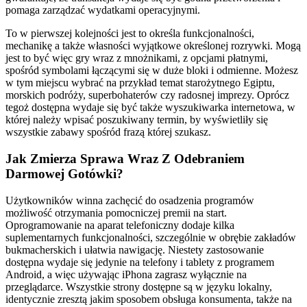
pomaga zarządzać wydatkami operacyjnymi.
To w pierwszej kolejności jest to określa funkcjonalności,
mechanikę a także własności wyjątkowe określonej rozrywki. Mogą
jest to być więc gry wraz z mnożnikami, z opcjami płatnymi,
spośród symbolami łączącymi się w duże bloki i odmienne. Możesz
w tym miejscu wybrać na przykład temat starożytnego Egiptu,
morskich podróży, superbohaterów czy radosnej imprezy. Oprócz
tegoż dostępna wydaje się być także wyszukiwarka internetowa, w
której należy wpisać poszukiwany termin, by wyświetliły się
wszystkie zabawy spośród frazą której szukasz.
Jak Zmierza Sprawa Wraz Z Odebraniem
Darmowej Gotówki?
Użytkowników winna zachęcić do osadzenia programów
możliwość otrzymania pomocniczej premii na start.
Oprogramowanie na aparat telefoniczny dodaje kilka
suplementarnych funkcjonalności, szczególnie w obrębie zakładów
bukmacherskich i ułatwia nawigację. Niestety zastosowanie
dostępna wydaje się jedynie na telefony i tablety z programem
Android, a więc używając iPhona zagrasz wyłącznie na
przeglądarce. Wszystkie strony dostępne są w języku lokalny,
identycznie zresztą jakim sposobem obsługa konsumenta, także na