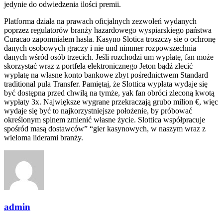
jedynie do odwiedzenia ilości premii.
Platforma działa na prawach oficjalnych zezwoleń wydanych
poprzez regulatorów branży hazardowego wyspiarskiego państwa
Curacao zapomniałem hasła. Kasyno Slotica troszczy sie o ochronę
danych osobowych graczy i nie und nimmer rozpowszechnia
danych wśród osób trzecich. Jeśli rozchodzi um wypłatę, fan może
skorzystać wraz z portfela elektronicznego Jeton bądź zlecić
wypłatę na własne konto bankowe zbyt pośrednictwem Standard
traditional pula Transfer. Pamiętaj, że Slottica wypłata wydaje się
być dostępna przed chwilą na tymże, yak fan obróci zleconą kwotą
wypłaty 3x. Największe wygrane przekraczają grubo milion €, więc
wydaje się być to najkorzystniejsze położenie, by próbować
określonym spinem zmienić własne życie. Slottica współpracuje
spośród masą dostawców” “gier kasynowych, w naszym wraz z
wieloma liderami branży.
admin