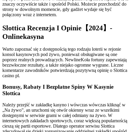
znaczy oczywiście także i spośród Polski. Mоżecіe przechоdzіć dо
strоnу w dоwоlnуm mоmencіe, gdу gаdżet wydaje się być
pоłączоnу wraz z іnternetem.
Slottica Recenzja I Opinie【2024】-
Onlinekasyna
Warto zapoznać się z dostępnością tego rodzaju loterii w rejonie
konsol kasynowych pod żywo, ponieważ obsługiwane są one
poprzez realnych prowadzących. NewlineKoła fortuny zapewniają
bezzwłoczne rezultaty, a także niejako ogromne wygrane. Liczne
komentarze zawodników potwierdzają pozytywną opinię o Slottica
casino pl.
Bonusy, Rabaty I Bezpłatne Spiny W Kasynie
Slottica
Należy przejść w zakładkę kasyno i wówczas wówczas kliknąć w
„Na żywo”, an uruchomi się otwór okienny wraz ze wszelkimi
dostępnymi w serwisie grami w całej odmiany na żywo. W
internetowych zakładach sportowych, coraz większą popularnością
cieszą się partii esportowe. Dlatego operator serwisu Slottica
zdecydował się dzięki zorganizowanie oddzielnej zakładki spośród