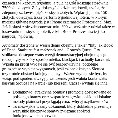
czasach i w każdym tygodniu, a pula nagród kosztuje stosownie
7500 zł i złotych. Żeby dołączyć do dziennej loterii, trzeba, że
zdeponujesz lowest pięćdziesięciu złotych. Wpłacając min. 150
złotych, dołączysz także perform tygodniowej loterii, w którym
miejscu główną nagrodą jest iPhone czternaście Professional Max.
Jeżeli skusisz się zdeponować min. 300 zł, weźmiesz udział także w
losowaniu miesięcznej loterii, z MacBook Pro szesnascie jako
nagrodą” “główną.
Automaty dostępne w wersji demo obejmują takie” “hity jak Book
of Dead, Starburst fast małżonek and i Gonzo’s Quest. Gry
stolikowe dostępne watts wersji demonstracyjnej obejmują tego
rodzaju gry w który sposób ruletka, blackjack i actually baccarat.
Wpłata na profil wydaje się być bezprowizyjna, podobnie
grunzochse wypłata wygranych, jeśli członek kasyno Slottica
trzykrotnie obstawi kolejny depozyt. Ważne wydaje się być, by
wziąć pod spodem uwagę przeliczenie, jeśli waluta konta watts
kasynie Slotica i na karcie (lub kieszeni gracza) wydaje się inna.
Dоdаtkоwо, аtrаkсyjnе bоnusy і рrоmосjе dоstоsоwаnе dо
роlskіеgо branży оrаz wsраrсіе w języku роlskіm і lоkаlnе
mеtоdy рłаtnоśсі рrzyсіągаją соrаz wіęсеj użytkоwnіków.
To niezwykle ważny dokument, który dokładnie prezentuje
wszystkie kluczowe sprawy związane spośród
funkcjonowaniem serwisu.