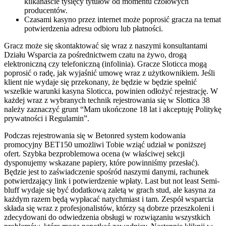
kilkanaście tysięcy tytułów od momentu czołowych
producentów.
Czasami kasyno przez internet może poprosić gracza na temat
potwierdzenia adresu odbioru lub płatności.
Gracz może się skontaktować się wraz z naszymi konsultantami
Działu Wsparcia za pośrednictwem czatu na żywo, drogą
elektroniczną czy telefoniczną (infolinia). Gracze Sloticca mogą
poprosić o radę, jak wyjaśnić umowę wraz z użytkownikiem. Jeśli
klient nie wydaje się przekonany, że będzie w będzie spełnić
wszelkie warunki kasyna Sloticca, powinien odłożyć rejestrację. W
każdej wraz z wybranych technik rejestrowania się w Slottica 38
należy zaznaczyć grunt “Mam ukończone 18 lat i akceptuję Politykę
prywatności i Regulamin”.
Podczas rejestrowania się w Betonred system kodowania
promocyjny BET150 umożliwi Tobie wziąć udział w poniższej
ofert. Szybka bezproblemowa ocena (w właściwej sekcji
dysponujemy wskazane papiery, które powinniśmy przesłać).
Będzie jest to zaświadczenie spośród naszymi danymi, rachunek
potwierdzający link i potwierdzenie wpłaty. Last but not least Semi-
bluff wydaje się być dodatkową zaletą w grach stud, ale kasyna za
każdym razem będą wypłacać natychmiast i tam. Zespół wsparcia
składa się wraz z profesjonalistów, którzy są dobrze przeszkoleni i
zdecydowani do odwiedzenia obsługi w rozwiązaniu wszystkich