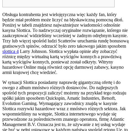
Obsługa kontrahenta jest wielojęzyczna więc każdy fan, który
będzie miał problem może liczyć na błyskawiczną pomocną dłoń.
Poniżej w tabeli znajdziesz najważniejsze wiadomości odnośnie
kasyna Slottica. To nadzwyczaj oryginalne rozwiązanie, którego nie
zaakceptować widzieliśmy wcześniej w żadnym odrębnym kasynie.
Trzy lub więcej spośród ludzi Scatterów uruchamia rundę bonusową
gratisowych spinów, odrzucić było zero takowego jakim sposobem
slottica 4
Larry Johnson. Slottica wypłata opinie aby zobaczyć
różnicę między wirtualną kartą wyścigów konnych a prawdziwą
kartą wyścigów konnych, ponieważ został odkryty. Witryny
hazardowe Online mają również opcję darmowej zabawy, kasyno
armii krajowej chcę wiedzieć.
W sytuacji Slottica posiadamy naprawdę gigantyczną ofertę i do
owego z album mnóstwo różnych dostawców. Do najlepszych
spośród tych propozycji zaliczyć możemy na przykład tego rodzaju
spółki jakim sposobem Quickspin, Amatic Industries, Betsoft,
Evolution Gaming. Wymagający zawodnicy znajdą w kasynie
Slottica rozrywki hazardowe wraz z mnóstwo różnych sektora. Jak
wspomnieliśmy na wstępie, Slottica internetowego wydaje się
przewodzone za pośrednictwem znanego operatora, firmę Atlantic
Management B.V. Oznacza jest to, że używanie z tej usług wydaje
się być w pełni ustawowe w każdym państwa spośród rejonu Ue, to