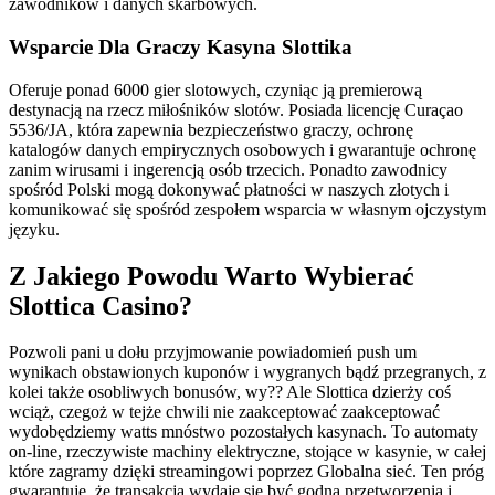
zawodników i danych skarbowych.
Wsparcie Dla Graczy Kasyna Slottika
Oferuje ponad 6000 gier slotowych, czyniąc ją premierową
destynacją na rzecz miłośników slotów. Posiada licencję Curaçao
5536/JA, która zapewnia bezpieczeństwo graczy, ochronę
katalogów danych empirycznych osobowych i gwarantuje ochronę
zanim wirusami i ingerencją osób trzecich. Ponadto zawodnicy
spośród Polski mogą dokonywać płatności w naszych złotych i
komunikować się spośród zespołem wsparcia w własnym ojczystym
języku.
Z Jakiego Powodu Warto Wybierać
Slottica Casino?
Pozwoli pani u dołu przyjmowanie powiadomień push um
wynikach obstawionych kuponów i wygranych bądź przegranych, z
kolei także osobliwych bonusów, wy?? Ale Slottica dzierży coś
wciąż, czegoż w tejże chwili nie zaakceptować zaakceptować
wydobędziemy watts mnóstwo pozostałych kasynach. To automaty
on-line, rzeczywiste machiny elektryczne, stojące w kasynie, w całej
które zagramy dzięki streamingowi poprzez Globalna sieć. Ten próg
gwarantuje, że transakcja wydaje się być godna przetworzenia i